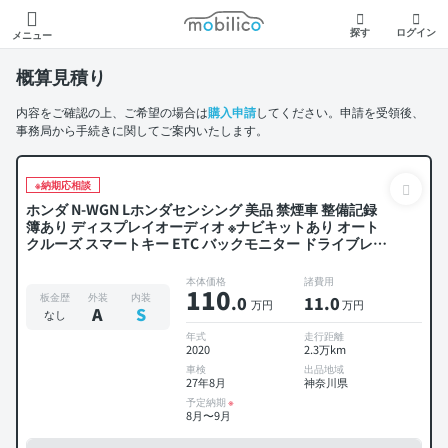
モビリコ
探す
ログイン
メニュー
概算見積り
内容をご確認の上、ご希望の場合は
購入申請
してください。申請を受領後、
事務局から手続きに関してご案内いたします。
※納期応相談
ホンダ N-WGN Lホンダセンシング 美品 禁煙車 整備記録
簿あり ディスプレイオーディオ ※ナビキットあり オート
クルーズ スマートキー ETC バックモニター ドライブレコ
ーダー 衝突軽減
本体価格
諸費用
110
板金歴
外装
内装
.0
11
.0
万円
万円
A
S
なし
年式
走行距離
2020
2.3万km
車検
出品地域
27年8月
神奈川県
予定納期
※
8月〜9月