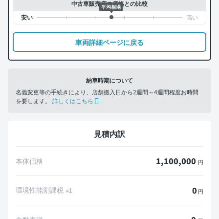
中古車販売店の価格との比較
平均相場
車両詳細ページに戻る
納車時期について
名義変更等の手続きにより、店舗搬入日から2週間～4週間程度お時間
を要します。
詳しくはこちら
見積内訳
1,100,000
本体価格
円
0
環境性能割課税
※1
円