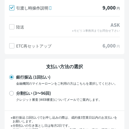
9,000
引渡し時操作説明
円
ASK
陸送
※モビリコ事務局までお問合せ下さい
6,000
ETC再セットアップ
円
支払い方法の選択
銀行振込 (1回払い)
金融機関のマイカーローンをご利用の方はこちらを選択してください。
分割払い (3〜96回)
クレジット審査 (WEB審査)についてメールでご案内します。
支払い回数
銀行振込 (1回払い)でお申し込みの際は、成約後3営業日以内のお支払いを
お願いします。
分割払いの引き落とし日は毎月2日です。