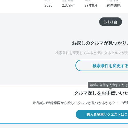
2020
2.3万km
27年8月
神奈川県
1-1
/
1
台
お探しのクルマが見つかり
検索条件を変更してみると
気に入るクルマが見
検索条件を変更す
希望の条件を入力するだけ
クルマ探しをお手伝いい
出品前の登録車両から欲しいクルマが見つかるかも？！
ご希
購入希望車リクエストはこ