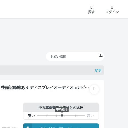
探す
ログイン
変更
 バックモニター ドライブレコーダー 衝突軽減
中古車販売店の価格との比較
平均相場
無
納期の目安
※