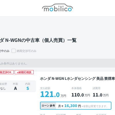
モビリコ
ダ N-WGNの中古車（個人売買）一覧
売中のみ
納期交渉可のみ
込み条件はありません。
格交渉OK
※納期応相談
ホンダ N-WGN Lホンダセンシング 美品 禁煙車 整備記録簿あり ディスプレイオーディオ ※ナビキ
ットあり オートクルーズ スマートキー ETC
板金歴
外装
内装
A
S
なし
支払総額
本体価格
諸費用
121
.0
110
11
.0
.0
万円
万円
万円
16,300
ローン
参考
月々
円
※金額は変更できます。
年式
走行距離
車検
出品地域