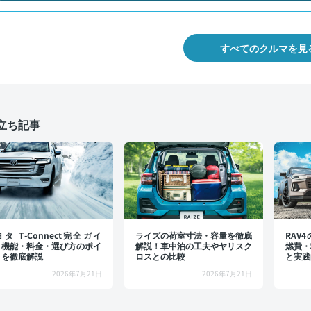
すべてのクルマを見
立ち記事
タ T-Connect完全ガイ
ライズの荷室寸法・容量を徹底
RAV
：機能・料金・選び方のポイ
解説！車中泊の工夫やヤリスク
燃費・
トを徹底解説
ロスとの比較
と実践
2026年7月21日
2026年7月21日