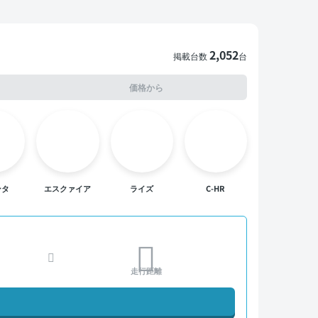
2,052
掲載台数
台
価格から
ンタ
エスクァイア
ライズ
C-HR
走行距離