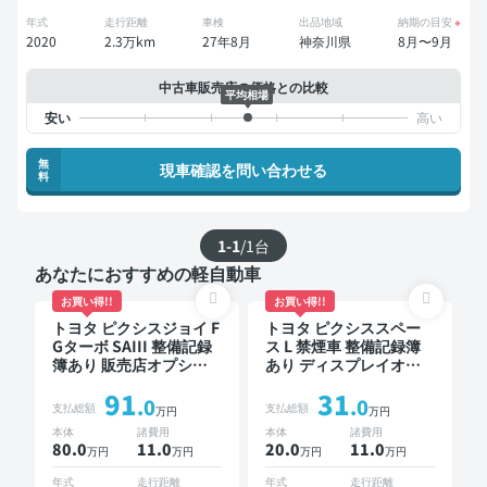
年式
走行距離
車検
出品地域
納期の目安
※
2020
2.3万km
27年8月
神奈川県
8月〜9月
中古車販売店の価格との比較
平均相場
無
現車確認を問い合わせる
料
1-1
/
1
台
あなたにおすすめの軽自動車
お買い得!!
お買い得!!
トヨタ ピクシスジョイ F
トヨタ ピクシススペー
Gターボ SAIII 整備記録
ス L 禁煙車 整備記録簿
簿あり 販売店オプショ
あり ディスプレイオー
ンナビ TV ワイヤレスキ
ディオ ※ナビキットあり
91
31
ー スマートキー ETC バ
TV ワイヤレスキー ETC
.0
.0
支払総額
支払総額
万円
万円
ックモニター ドライブ
本体
諸費用
本体
諸費用
レコーダー 衝突軽減
80.0
11
.0
20.0
11
.0
万円
万円
万円
万円
年式
走行距離
年式
走行距離