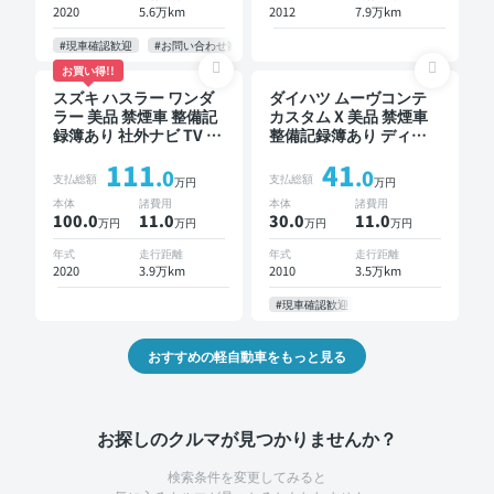
2020
5.6万km
2012
7.9万km
#現車確認歓迎
#お問い合わせ歓迎
お買い得!!
スズキ ハスラー ワンダ
ダイハツ ムーヴコンテ
ラー 美品 禁煙車 整備記
カスタム X 美品 禁煙車
録簿あり 社外ナビ TV ス
整備記録簿あり ディス
マートキー ETC バック
プレイオーディオ スマ
111
41
モニター ドライブレコ
ートキー ETC
.0
.0
支払総額
支払総額
万円
万円
ーダー
本体
諸費用
本体
諸費用
100.0
11
.0
30.0
11
.0
万円
万円
万円
万円
年式
走行距離
年式
走行距離
2020
3.9万km
2010
3.5万km
#現車確認歓迎
おすすめの軽自動車をもっと見る
お探しのクルマが見つかりませんか？
検索条件を変更してみると