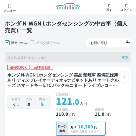
モビリコ
探す
ログイン
メニュー
ホンダ N-WGN Lホンダセンシングの中古車（個人
売買）一覧
販売中のみ
納期交渉可のみ
変更
絞り込み条件はありません。
価格交渉OK
※納期応相談
ホンダ N-WGN Lホンダセンシング 美品 禁煙車 整備記録簿
あり ディスプレイオーディオ ※ナビキットあり オートクル
ーズ スマートキー ETC バックモニター ドライブレコーダ
ー 衝突軽減
支払総額
121
.0
板金歴
外装
内装
万円
A
S
なし
本体価格
諸費用
110
.0
11
.0
万円
万円
16,300
ローン
月々
円
参考
※金額は変更できます。