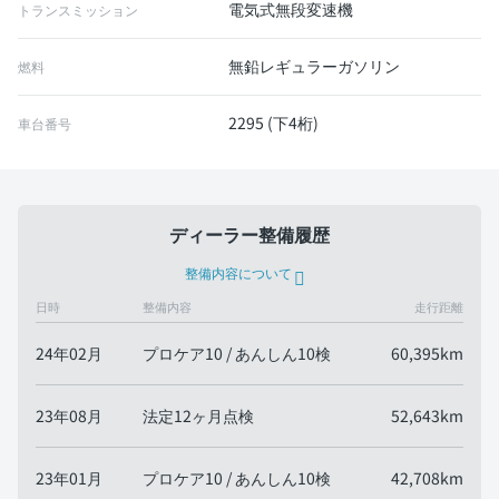
電気式無段変速機
トランスミッション
無鉛レギュラーガソリン
燃料
2295 (下4桁)
車台番号
ディーラー整備履歴
整備内容について
日時
整備内容
走行距離
24年02月
プロケア10 / あんしん10検
60,395km
23年08月
法定12ヶ月点検
52,643km
23年01月
プロケア10 / あんしん10検
42,708km