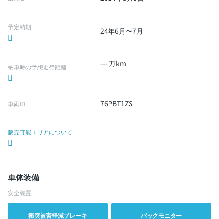
予定納期
24年6月〜7月
---
万km
納車時の予想走行距離
76PBT1ZS
車両ID
販売可能エリアについて
車体装備
安全装置
衝突被害軽減ブレーキ
バックモニター