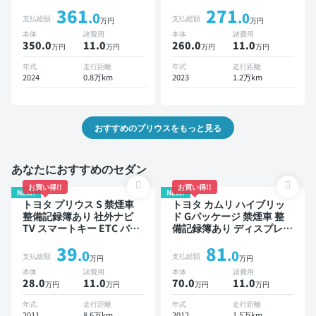
キットあり TV ブラインド
ラインドスポットモニター
361
271
スポットモニター デジタル
オートクルーズ スマートキ
.0
.0
支払総額
支払総額
万円
万円
インナーミラー オートクル
ー ETC バックモニター ド
本体
諸費用
本体
諸費用
ーズ 電動バックドア バッ
ライブレコーダー 衝突軽減
350.0
11
.0
260.0
11
.0
万円
万円
万円
万円
クモニター 全方位カメラ
ドライブレコーダー 衝突軽
年式
走行距離
年式
走行距離
減
2024
0.8万km
2023
1.2万km
おすすめのプリウスをもっと見る
あなたにおすすめのセダン
お買い得!!
お買い得!!
NEW!
NEW!
トヨタ プリウス S 禁煙車
トヨタ カムリ ハイブリッ
整備記録簿あり 社外ナビ
ド Gパッケージ 禁煙車 整
TV スマートキー ETC バッ
備記録簿あり ディスプレイ
クモニター ドライブレコー
オーディオ ※ナビキットあ
39
81
ダー
り TV スマートキー ETC バ
.0
.0
支払総額
支払総額
万円
万円
ックモニター ドライブレコ
本体
諸費用
本体
諸費用
ーダー
28.0
11
.0
70.0
11
.0
万円
万円
万円
万円
年式
走行距離
年式
走行距離
2011
8.6万km
2012
1.5万km