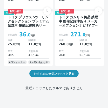
お買い得!!
お買い得!!
NEW!
NEW!
トヨタ プリウス Sツーリン
トヨタ カムリ G 美品 禁煙
グセレクション プレミアム
車 整備記録簿あり メーカ
禁煙車 整備記録簿あり デ
ーオプションナビ TV ブラ
ィスプレイオーディオ TV
インドスポットモニター オ
36
271
スマートキー ETC バック
ートクルーズ スマートキー
.0
.0
支払総額
支払総額
万円
万円
モニター
ETC バックモニター ドラ
本体
諸費用
本体
諸費用
イブレコーダー 衝突軽減
25.0
11
.0
260.0
11
.0
万円
万円
万円
万円
年式
走行距離
年式
走行距離
2005
4.8万km
2020
0.9万km
#ワンオーナー
#お問い合わせ歓迎
おすすめのセダンをもっと見る
最近チェックしたクルマはありません