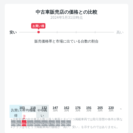
中古車販売店の価格との比較
2024年5月31日時点
お買い得
販売価格帯と市場に出ている台数の割合
103
118
132
147
162
176
191
205
220
お買い
平均相場
やや高
得
い
比較対象の中古車店が取り扱う車両とモビリコ掲載車両では取引形態や条件が異な
るため、グラフは参考情報です。
0%
2%
8%
16%
26%
22%
17%
6%
2%
2%
グラフはモビリコ掲載車両の価格が「高い、安い」を示すものではありません。