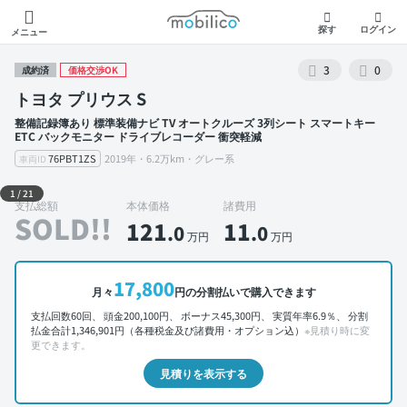
モビリコ
探す
ログイン
メニュー
3
0
成約済
価格交渉OK
トヨタ プリウス S
整備記録簿あり 標準装備ナビ TV オートクルーズ 3列シート スマートキー
ETC バックモニター ドライブレコーダー 衝突軽減
76PBT1ZS
2019年・6.2万km・グレー系
車両ID
外装 左前
1
/
21
支払総額
本体価格
諸費用
SOLD!!
121
11
.0
.0
万円
万円
17,800
月々
円の分割払いで購入できます
支払回数60回、 頭金200,100円、 ボーナス45,300円、 実質年率6.9％、 分割
払金合計1,346,901円（各種税金及び諸費用・オプション込）
※見積り時に変
更できます。
見積りを表示する