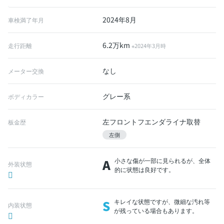
2024年8月
車検満了年月
6.2万km
走行距離
※2024年3月時
なし
メーター交換
グレー系
ボディカラー
左フロントフエンダライナ取替
板金歴
左側
A
小さな傷が一部に見られるが、全体
外装状態
的に状態は良好です。
S
キレイな状態ですが、微細な汚れ等
内装状態
が残っている場合もあります。