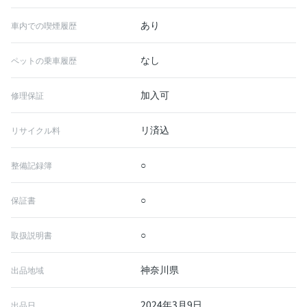
あり
車内での喫煙履歴
なし
ペットの乗車履歴
加入可
修理保証
リ済込
リサイクル料
○
整備記録簿
○
保証書
○
取扱説明書
神奈川県
出品地域
2024年3月9日
出品日