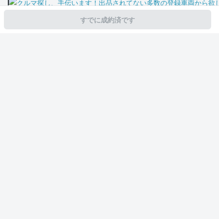
すでに成約済です
スマホで新着情報を見逃さない
公式アプリを無料ダウンロード
モビリコ（クルマの個人売買）
中古車一覧
プリウス
S
トヨタ プリウ
サービス規約とその他情報
販売可能エリア
運営会社