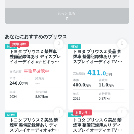
もっと見る
あなたにおすすめのプリウス
お買い得!!
NEW!
NEW!
トヨタ プリウス Z 禁煙車
トヨタ プリウス Z 美品 禁
整備記録簿あり ディスプレ
煙車 整備記録簿あり ディ
イオーディオ ※ナビキット
スプレイオーディオ TV ブ
あり TV ブラインドスポッ
ラインドスポットモニター
411
事務局確認中
トモニター デジタルインナ
デジタルインナーミラー オ
支払総額
.0
支払総額
万円
ーミラー オートクルーズ
ートクルーズ スマートキー
本体
諸費用
本体
諸費用
スマートキー ETC バック
ETC サンルーフ 電動バッ
240.0
---
万円
400.0
11
.0
万円
万円
モニター 全方位カメラ ド
クドア バックモニター 全
ライブレコーダー 衝突軽減
方位カメラ ドライブレコー
年式
走行距離
年式
走行距離
2024
5.9万km
ダー 衝突軽減
2025
0.8万km
お買い得!!
NEW!
NEW!
トヨタ プリウス Z 美品 禁
トヨタ プリウス G 美品 禁
煙車 整備記録簿あり ディ
煙車 整備記録簿あり ディ
スプレイオーディオ ※ナビ
スプレイオーディオ TV ブ