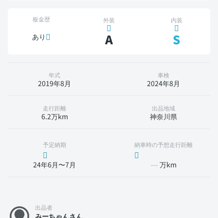
板金歴
外装
内装
A
S
あり
年式
車検
2019年8月
2024年8月
走行距離
出品地域
6.2万km
神奈川県
予定納期
納車時の予想走行距離
24年6月〜7月
---
万km
出品者
みーちゃんさん