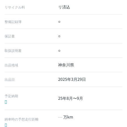
リ済込
リサイクル料
○
整備記録簿
○
保証書
○
取扱説明書
神奈川県
出品地域
2025年3月29日
出品日
予定納期
25年8月〜9月
---
万km
納車時の予想走行距離