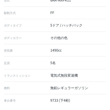
6AA-MXPK11
型式
FF
駆動方式
5ドア / ハッチバック
ボディタイプ
その他の色
ボディカラー
1490cc
排気量
5名
定員
電気式無段変速機
トランスミッション
無鉛レギュラーガソリン
燃料
9733 (下4桁)
車台番号