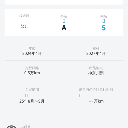
板金歴
外装
内装
A
S
なし
年式
車検
2024年4月
2027年4月
走行距離
出品地域
0.5万km
神奈川県
予定納期
納車時の予想走行距離
25年8月〜9月
---
万km
出品者