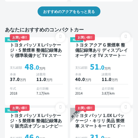
おすすめのアクアをもっと見る
あなたにおすすめのコンパクトカー
お買い得!!
お買い得!!
NEW!
NEW!
トヨタ パッソ X Lパッケー
トヨタ アクア G 禁煙車 整
ジ・S 禁煙車 整備記録簿あ
備記録簿あり ディスプレイ
り 標準装備ナビ TV スマー
オーディオ TV スマートキ
トキー ETC バックモニタ
ー ETC バックモニター
48
51
ー ドライブレコーダー 衝
.0
.0
支払総額
支払総額
万円
万円
突軽減
本体
諸費用
本体
諸費用
37.0
11
.0
40.0
11
.0
万円
万円
万円
万円
年式
走行距離
年式
走行距離
2018
7.1万km
2014
3.8万km
お買い得!!
お買い得!!
NEW!
終了間近
トヨタ パッソ X Lパッケー
トヨタ パッソ 1.0X Lパッ
ジ・S 禁煙車 整備記録簿あ
ケージ・キリリ 美品 禁煙
り 販売店オプションナビ
車 スマートキー ETC ドラ
TV スマートキー ETC バッ
イブレコーダー
46
31
クモニター ドライブレコー
.0
.0
支払総額
支払総額