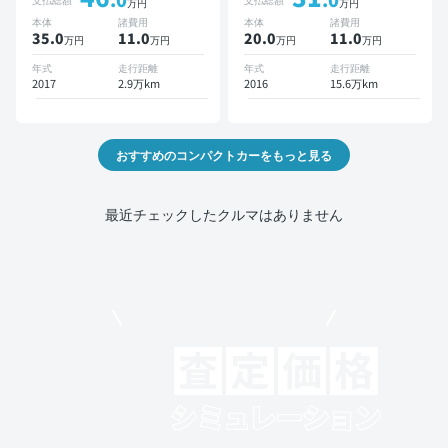
万円
万円
ダー 衝突軽減
本体
諸費用
本体
諸費用
35.0
11
.0
20.0
11
.0
万円
万円
万円
万円
年式
走行距離
年式
走行距離
2017
2.9万km
2016
15.6万km
おすすめのコンパクトカーをもっと見る
最近チェックしたクルマはありません
モビリコでクルマを売りたい方