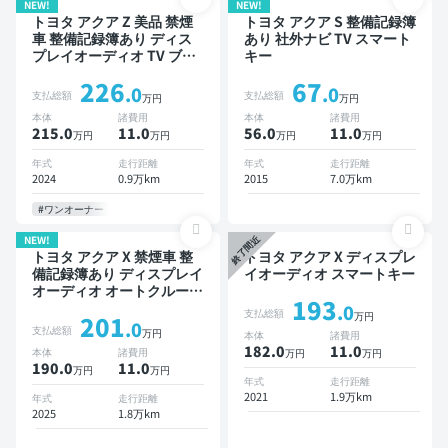
NEW!
NEW!
トヨタ アクア Z 美品 禁煙
トヨタ アクア S 整備記録簿
車 整備記録簿あり ディス
あり 社外ナビ TV スマート
プレイオーディオ TV ブラ
キー
インドスポットモニター オ
226
67
ートクルーズ スマートキー
.0
.0
支払総額
支払総額
万円
万円
ETC バックモニター 全方
本体
諸費用
本体
諸費用
位カメラ ドライブレコーダ
215.0
11
.0
56.0
11
.0
万円
万円
万円
万円
ー 衝突軽減
年式
走行距離
年式
走行距離
2024
0.9万km
2015
7.0万km
#ワンオーナー
NEW!
終了間近
トヨタ アクア X 禁煙車 整
トヨタ アクア X ディスプレ
備記録簿あり ディスプレイ
イオーディオ スマートキー
オーディオ オートクルーズ
193
スマートキー ETC 全方位
.0
支払総額
万円
201
カメラ ドライブレコーダー
.0
支払総額
万円
本体
諸費用
衝突軽減
182.0
11
.0
本体
諸費用
万円
万円
190.0
11
.0
万円
万円
年式
走行距離
2021
1.9万km
年式
走行距離
2025
1.8万km