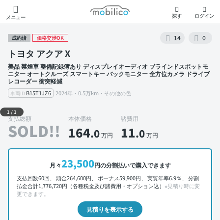
モビリコ
探す
ログイン
メニュー
14
0
成約済
価格交渉OK
トヨタ アクア X
美品 禁煙車 整備記録簿あり ディスプレイオーディオ ブラインドスポットモ
ニター オートクルーズ スマートキー バックモニター 全方位カメラ ドライブ
レコーダー 衝突軽減
B15T1JZ6
2024年・0.5万km・その他の色
車両ID
外装 左前
1
/
1
支払総額
本体価格
諸費用
SOLD!!
164
11
.0
.0
万円
万円
23,500
月々
円の分割払いで購入できます
支払回数60回、 頭金264,600円、 ボーナス59,900円、 実質年率6.9％、 分割
払金合計1,776,720円（各種税金及び諸費用・オプション込）
※見積り時に変
更できます。
見積りを表示する