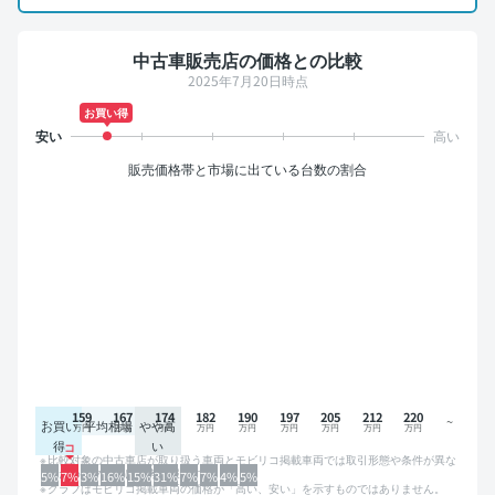
中古車販売店の価格との比較
2025年7月20日時点
お買い得
販売価格帯と市場に出ている台数の割合
159
167
174
182
190
197
205
212
220
お買い
平均相場
やや高
得
い
比較対象の中古車店が取り扱う車両とモビリコ掲載車両では取引形態や条件が異な
るため、グラフは参考情報です。
5%
7%
3%
16%
15%
31%
7%
7%
4%
5%
グラフはモビリコ掲載車両の価格が「高い、安い」を示すものではありません。