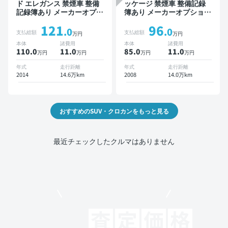
ド エレガンス 禁煙車 整備
ッケージ 禁煙車 整備記録
記録簿あり メーカーオプシ
簿あり メーカーオプション
ョンナビ TV スマートキー
ナビ TV ワイヤレスキー
121
96
ETC バックモニター ドラ
ETC サンルーフ バックモ
.0
.0
支払総額
支払総額
万円
万円
イブレコーダー
ニター ドライブレコーダー
本体
諸費用
本体
諸費用
110.0
11
.0
85.0
11
.0
万円
万円
万円
万円
年式
走行距離
年式
走行距離
2014
14.6万km
2008
14.0万km
おすすめのSUV・クロカンをもっと見る
最近チェックしたクルマはありません
モビリコでクルマを売りたい方