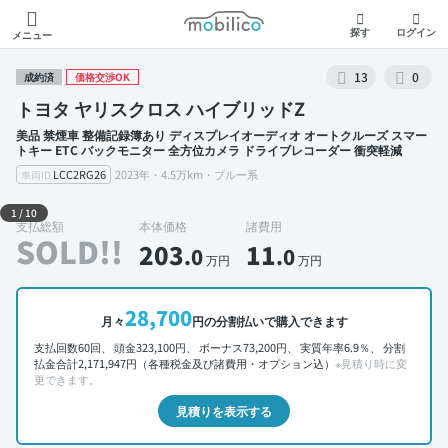
モビリコ
探す
ログイン
メニュー
13
0
成約済
価格交渉OK
トヨタ ヤリスクロス ハイブリッドZ
美品 禁煙車 整備記録簿あり ディスプレイオーディオ オートクルーズ スマー
トキー ETC バックモニター 全方位カメラ ドライブレコーダー 衝突軽減
LCC2RG26
2023年・4.5万km・ブルー系
車両ID
外装 左前
1
/
10
支払総額
本体価格
諸費用
SOLD!!
203
11
.0
.0
万円
万円
28,700
月々
円の分割払いで購入できます
支払回数60回、 頭金323,100円、 ボーナス73,200円、 実質年率6.9％、 分割
払金合計2,171,947円（各種税金及び諸費用・オプション込）
※見積り時に変
更できます。
見積りを表示する