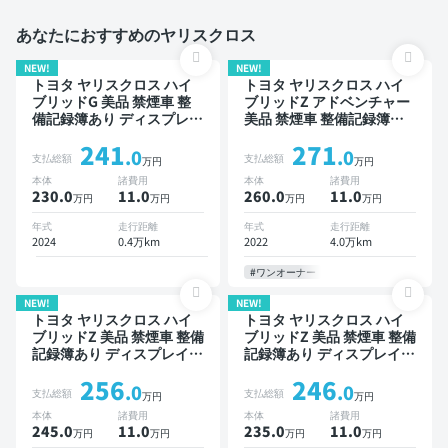
あなたにおすすめのヤリスクロス
NEW!
NEW!
トヨタ ヤリスクロス ハイ
トヨタ ヤリスクロス ハイ
ブリッドG 美品 禁煙車 整
ブリッドZ アドベンチャー
備記録簿あり ディスプレイ
美品 禁煙車 整備記録簿あ
オーディオ ※ナビキットあ
り ディスプレイオーディオ
241
271
り TV ブラインドスポット
※ナビキットあり TV ブライ
.0
.0
支払総額
支払総額
万円
万円
モニター オートクルーズ
ンドスポットモニター オー
本体
諸費用
本体
諸費用
スマートキー ETC バック
トクルーズ ワイヤレスキー
230.0
11
.0
260.0
11
.0
万円
万円
万円
万円
モニター 衝突軽減
ETC バックモニター 全方
位カメラ ドライブレコーダ
年式
走行距離
年式
走行距離
ー 衝突軽減
2024
0.4万km
2022
4.0万km
#ワンオーナー
NEW!
NEW!
トヨタ ヤリスクロス ハイ
トヨタ ヤリスクロス ハイ
ブリッドZ 美品 禁煙車 整備
ブリッドZ 美品 禁煙車 整備
記録簿あり ディスプレイオ
記録簿あり ディスプレイオ
ーディオ ※ナビキットあり
ーディオ ※ナビキットあり
256
246
TV ブラインドスポットモ
TV ブラインドスポットモ
.0
.0
支払総額
支払総額
万円
万円
ニター オートクルーズ ス
ニター オートクルーズ ワ
本体
諸費用
本体
諸費用
マートキー ETC 電動バッ
イヤレスキー ETC バック
245.0
11
.0
235.0
11
.0
万円
万円
万円
万円
クドア バックモニター 全
モニター 全方位カメラ ド