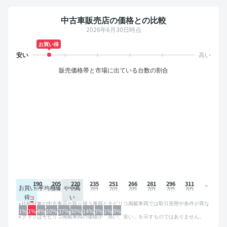
中古車販売店の価格との比較
2026年6月30日時点
お買い得
販売価格帯と市場に出ている台数の割合
190
205
220
235
251
266
281
296
311
お買い
平均相場
やや高
得
い
比較対象の中古車店が取り扱う車両とモビリコ掲載車両では取引形態や条件が異な
るため、グラフは参考情報です。
1%
1%
4%
10%
37%
30%
14%
3%
1%
0%
グラフはモビリコ掲載車両の価格が「高い、安い」を示すものではありません。