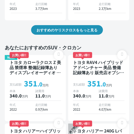
方位カメラ ドライブレコー
ライブレコーダー 衝突軽減
年式
走行距離
年式
走行距離
ダー 衝突軽減
2023
3.7万km
2023
2.3万km
おすすめのヤリスクロスをもっと見る
あなたにおすすめのSUV・クロカン
お買い得!!
お買い得!!
NEW!
トヨタ カローラクロス Z 美
トヨタ RAV4 ハイブリッド
品 禁煙車 整備記録簿あり
アドベンチャー 美品 整備
ディスプレイオーディオ ※
記録簿あり 販売店オプショ
ナビキットあり ブラインド
ンナビ TV ブラインドスポ
351
351
スポットモニター オートク
ットモニター デジタルイン
.0
.0
支払総額
支払総額
万円
万円
ルーズ スマートキー ETC
ナーミラー オートクルーズ
本体
諸費用
本体
諸費用
電動バックドア バックモニ
スマートキー ETC バック
340.0
11
.0
340.0
11
.0
万円
万円
万円
万円
ター 全方位カメラ ドライ
モニター ドライブレコーダ
ブレコーダー 衝突軽減
ー 衝突軽減
年式
走行距離
年式
走行距離
2022
0.9万km
2022
4.0万km
お買い得!!
お買い得!!
終了間近
トヨタ ハリアーハイブリッ
トヨタ ハリアー 240G Lパ