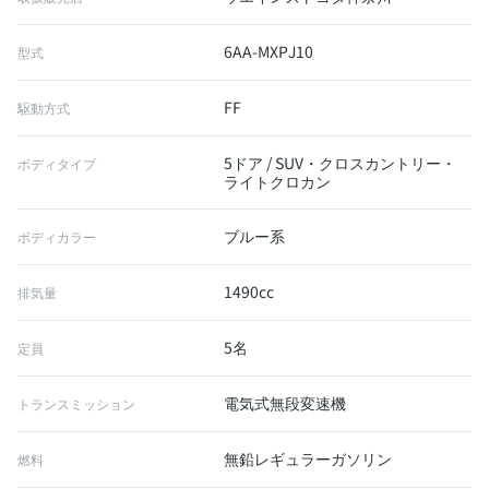
6AA-MXPJ10
型式
FF
駆動方式
5ドア / SUV・クロスカントリー・
ボディタイプ
ライトクロカン
ブルー系
ボディカラー
1490cc
排気量
5名
定員
電気式無段変速機
トランスミッション
無鉛レギュラーガソリン
燃料