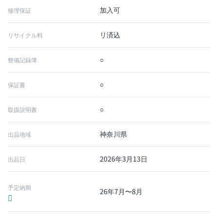
加入可
修理保証
リ済込
リサイクル料
○
整備記録簿
○
保証書
○
取扱説明書
神奈川県
出品地域
2026年3月13日
出品日
予定納期
26年7月〜8月