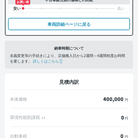
お買い得
車両詳細ページに戻る
納車時期について
名義変更等の手続きにより、店舗搬入日から2週間～4週間程度お時間
を要します。
詳しくはこちら
見積内訳
400,000
本体価格
円
0
環境性能割課税
※1
円
0
自動車税
円