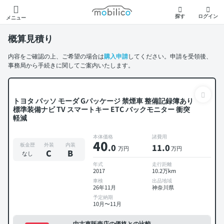
モビリコ
探す
ログイン
メニュー
概算見積り
内容をご確認の上、ご希望の場合は
購入申請
してください。申請を受領後、
事務局から手続きに関してご案内いたします。
トヨタ パッソ モーダ Gパッケージ 禁煙車 整備記録簿あり
標準装備ナビ TV スマートキー ETC バックモニター 衝突
軽減
本体価格
諸費用
40
板金歴
外装
内装
.0
11
.0
万円
万円
C
B
なし
年式
走行距離
2017
10.2万km
車検
出品地域
26年11月
神奈川県
予定納期
10月〜11月
中古車販売店の価格との比較