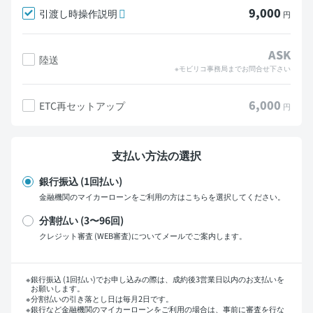
9,000
引渡し時操作説明
円
ASK
陸送
※モビリコ事務局までお問合せ下さい
6,000
ETC再セットアップ
円
支払い方法の選択
銀行振込 (1回払い)
金融機関のマイカーローンをご利用の方はこちらを選択してください。
分割払い (3〜96回)
クレジット審査 (WEB審査)についてメールでご案内します。
支払い回数
銀行振込 (1回払い)でお申し込みの際は、成約後3営業日以内のお支払いを
お願いします。
分割払いの引き落とし日は毎月2日です。
銀行など金融機関のマイカーローンをご利用の場合は、事前に審査を行な