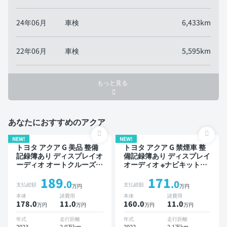
24年06月
車検
6,433km
22年06月
車検
5,595km
もっと見る
あなたにおすすめのアクア
NEW!
NEW!
トヨタ アクア G 美品 整備
トヨタ アクア G 禁煙車 整
記録簿あり ディスプレイオ
備記録簿あり ディスプレイ
ーディオ オートクルーズ
オーディオ ※ナビキットあ
スマートキー ETC バック
り TV ブラインドスポット
189
171
モニター 衝突軽減
モニター オートクルーズ
.0
.0
支払総額
支払総額
万円
万円
スマートキー ETC バック
本体
諸費用
本体
諸費用
モニター 全方位カメラ ド
178.0
11
.0
160.0
11
.0
万円
万円
万円
万円
ライブレコーダー 衝突軽減
年式
走行距離
年式
走行距離
2023
2.0万km
2022
2.1万km