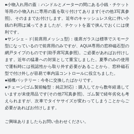
●小物入れ用の蓋：ハンドルとメーターの間にある小銭・チケット
等用の小物入れに専用の蓋を取り付けてあります(その他3写真参
照)。そのままでお付けします。近年のキャッシュレス化に伴い小
銭の利用は減ってきましたが、チケットを蓋で挟んでおくには便
利です。
●サンシェ－ド(前席用メッシュ型)：後席ガラスは標準でスモーク
型になっているので前席用のみですが、AQUA専用の窓枠磁石型の
網戸タイプのものです(助手席写真参照)。ご必要があればお付けし
ます。近年の猛暑への対策として重宝しました。夏季のみの使用
で運転時には視認性から取り外す必要があることから、窓枠磁石
型で付け外しが容易で車内温コントロールに役立ちました。
●補機バッテリー：今冬に交換したばかりです。
●チェーン(ゴム製前輪型：純正対応)：購入してから数年経過して
いますが未使用品です(その他7写真参照)。ゴム製で経年劣化も考
えられますが、次車でタイヤサイズが変わってしまうことからご
必要があればお付けします。
ご興味ありましたらお問い合わせください。