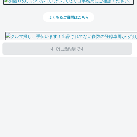
0800-500-5500
よくあるご質問はこちら
すでに成約済です
スマホで新着情報を見逃さない
公式アプリを無料ダウンロード
モビリコ（クルマの個人売買）
中古車一覧
アクア
S
トヨタ アクア 
サービス規約とその他情報