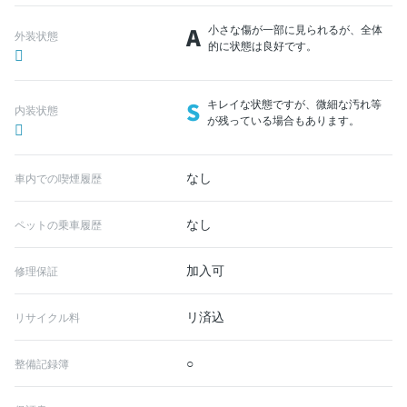
A
小さな傷が一部に見られるが、全体
外装状態
的に状態は良好です。
S
キレイな状態ですが、微細な汚れ等
内装状態
が残っている場合もあります。
なし
車内での喫煙履歴
なし
ペットの乗車履歴
加入可
修理保証
リ済込
リサイクル料
○
整備記録簿