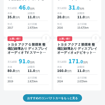
TV スマートキー ETC バッ
イブレコーダー
46
31
クモニター ドライブレコー
.0
.0
支払総額
支払総額
万円
万円
ダー 衝突軽減
本体
諸費用
本体
諸費用
35.0
11
.0
20.0
11
.0
万円
万円
万円
万円
年式
走行距離
年式
走行距離
2017
2.9万km
2016
15.6万km
お買い得!!
お買い得!!
トヨタ アクア G 禁煙車 整
トヨタ アクア Z 禁煙車 整
備記録簿あり ディスプレイ
備記録簿あり ディスプレイ
オーディオ TV スマートキ
オーディオ ※ナビキットあ
ー ETC バックモニター 衝
り TV オートクルーズ ワイ
91
171
突軽減
ヤレスキー スマートキー
.0
.0
支払総額
支払総額
万円
万円
ETC バックモニター 全方
本体
諸費用
本体
諸費用
位カメラ 衝突軽減
80.0
11
.0
160.0
11
.0
万円
万円
万円
万円
年式
走行距離
年式
走行距離
2019
2.8万km
2024
2.0万km
おすすめのコンパクトカーをもっと見る