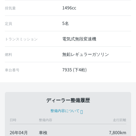
1496cc
排気量
5名
定員
電気式無段変速機
トランスミッション
無鉛レギュラーガソリン
燃料
7935 (下4桁)
車台番号
ディーラー整備履歴
整備内容について
日時
整備内容
走行距離
26年04月
車検
7,800km