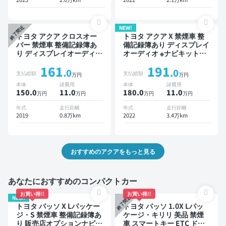
NEW!
終了間近
トヨタ アクア クロスオー
トヨタ アクア X 禁煙車 整
バー 禁煙車 整備記録簿あ
備記録簿あり ディスプレイ
り ディスプレイオーディオ
オーディオ ※ナビキットあ
※ナビキットあり TV スマー
り オートクルーズ スマー
161
191
トキー ETC バックモニタ
トキー ETC バックモニタ
.0
.0
支払総額
支払総額
万円
万円
ー ドライブレコーダー 衝
ー 全方位カメラ 衝突軽減
本体
諸費用
本体
諸費用
突軽減
150.0
11
.0
180.0
11
.0
万円
万円
万円
万円
年式
走行距離
年式
走行距離
2019
0.8万km
2022
3.4万km
おすすめのアクアをもっと見る
あなたにおすすめのコンパクトカー
お買い得!!
お買い得!!
NEW!
終了間近
トヨタ パッソ X Lパッケー
トヨタ パッソ 1.0X Lパッ
ジ・S 禁煙車 整備記録簿あ
ケージ・キリリ 美品 禁煙
り 販売店オプションナビ
車 スマートキー ETC ドラ