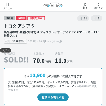
モビリコ
探す
ログイン
メニュー
21
9
成約済
短納期
価格交渉OK
トヨタ アクア S
美品 禁煙車 整備記録簿あり ディスプレイオーディオ TV スマートキー ETC
社外アルミ
Y1SPSWHL
2015年・0.8万km・グレー系
車両ID
外装 左前
1
/
22
支払総額
本体価格
諸費用
SOLD!!
70
11
.0
.0
万円
万円
10,900
月々
円の分割払いで購入できます
支払回数60回、 頭金123,600円、 ボーナス28,000円、 実質年率6.9％、 分割
払金合計829,276円（各種税金及び諸費用・オプション込）
※見積り時に変更
できます。
見積りを表示する