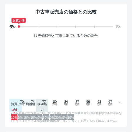
中古車販売店の価格との比較
お買い得
販売価格帯と市場に出ている台数の割合
70
74
77
80
84
87
90
93
97
お買い
平均相場
やや高
得
い
比較対象の中古車店が取り扱う車両とモビリコ掲載車両では取引形態や条件が異な
るため、グラフは参考情報です。
10%
0%
10%
10%
0%
30%
0%
30%
0%
10%
グラフはモビリコ掲載車両の価格が「高い、安い」を示すものではありません。