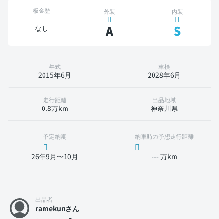
板金歴
外装
内装
A
S
なし
年式
車検
2015年6月
2028年6月
走行距離
出品地域
0.8万km
神奈川県
予定納期
納車時の予想走行距離
26年9月〜10月
---
万km
出品者
ramekunさん