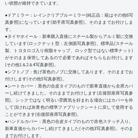
い状態が維持できています。
●ドアミラー：レインクリアブルーミラー(純正品：箱はその他6写
真参照)になっています(助手席写真参照)。そのままでお付けしま
す。
●タイヤホイール：新車購入直後にスチール製からアルミ製に交換
しています(ロックナット型：左側面写真参照)。標準品(スチール
製、トヨタロゴ入り樹脂キャッブ、ロック型ではない標準ナット)
がそのまま保管してあるので必要であればそちらもお付けします
(その他1＆2＆4写真参照)。
●シフトノブ：焦げ茶色のノブに交換してあります。そのままでお
付けします(その他5写真参照)。
●シートカバー：黒色の合皮タイプのもので新車直後から全席カバ
ーし続けてきました。そのままでお付けします(左後部座席写真参
照)。シックではなく明るい雰囲気を好まれる場合にはカバーを外
して頂ければ灰青色の標準ファブリックシートに戻して使用する
ことができます(右後部座席写真参照)。
●ハンドルカバー：黒色の合皮タイプのもので赤色ステッチ入り。
新車直後からカバーし続けてきました(その他3写真参照)。そのま
までお付けします。