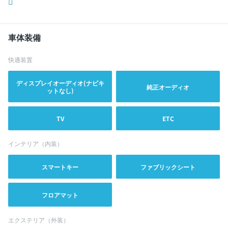
車体装備
快適装置
ディスプレイオーディオ(ナビキ
純正オーディオ
ットなし)
TV
ETC
インテリア（内装）
スマートキー
ファブリックシート
フロアマット
エクステリア（外装）