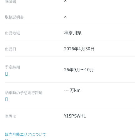
○
保証書
○
取扱説明書
神奈川県
出品地域
2026年4月30日
出品日
予定納期
26年9月〜10月
---
万km
納車時の予想走行距離
Y1SPSWHL
車両ID
販売可能エリアについて