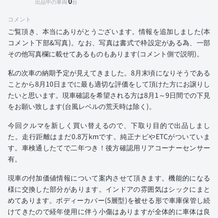
0
出品中の車両
台
コメント
ご覧頂き、本当にありがとうございます。情報を追加しました(本
コメント下部&写真)。なお、写真は書式で枠設定がある為、一部
その他写真欄に載せてあるものもあります(コメント側で説明)。
私の次車の納期予定が見えてきました。8月末頃になりそうである
ことから8月10日までに最も適切な評価をして頂けた方にお譲りし
たいと思います。現車確認を希望される方は8月1～9日間での下見
をお願い致します(台風レベルの荒天時は除く)。
今回クルマを新しく買い替えるので、下取り目的で出品しまし
た。走行距離はまだ0.8万kmです。純正ナビやETCがついていま
す。車検通したてで二年つき！後方確認用リアコーナーセンサー
有。
現車の付加価値情報について案内させて頂きます。機能的になる
様に交換した部分があります。インドアの雰囲気はシックにまと
めてあります。ボディーカバー(5層型)を被せる形で車庫保管し続
けてきたので経年使用に伴う小傷はありますが全体的に車体は良