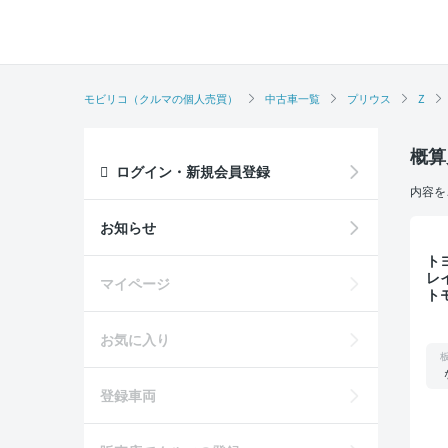
モビリコ（クルマの個人売買）
中古車一覧
プリウス
Z
概算
ログイン・新規会員登録
内容を
お知らせ
トヨタ プ
レ
マイページ
ト
マ
カ
お気に入り
登録車両