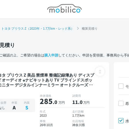
モビリコ
トヨタ プリウス Z（2023年・1.7万km・レッド系）
概算見積り
見積り
ご確認の上、ご希望の場合は
購入申請
してください。申請を受領後、事務局から手
リウス Z 美品 禁煙車 整備記録簿あり ディスプ
イオーディオ ※ナビキットあり TV ブラインドスポッ
モニター デジタルインナーミラー オートクルーズ ス
ートキー ETC 電動バックドア バックモニター 全方位
メラ ドライブレコーダー 衝突軽減
本体価格
諸費用
285
.0
11
.0
万円
万円
板金歴
外装
内装
A
S
なし
年式
走行距離
2023
1.7万km
車検
出品地域
26年10月
神奈川県