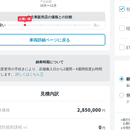
予定納期
10月〜11月
中古車販売店の価格との比較
お買い得
車両詳細ページに戻る
E
納車時期について
義変更等の手続きにより、店舗搬入日から2週間～4週間程度お時間
要します。
詳しくはこちら
銀
金
見積内訳
分
ク
2,850,000
体価格
円
支
銀行
お願
0
境性能割課税
※1
分割
円