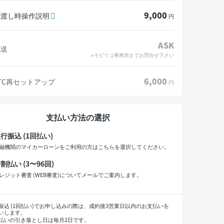
9,000
引渡し時操作説明
円
ASK
陸送
※モビリコ事務局までお問合せ下さい
6,000
TC再セットアップ
円
支払い方法の選択
行振込 (1回払い)
融機関のマイカーローンをご利用の方はこちらを選択してください。
割払い (3〜96回)
レジット審査 (WEB審査)についてメールでご案内します。
払い回数
振込 (1回払い)でお申し込みの際は、成約後3営業日以内のお支払いを
いします。
払いの引き落とし日は毎月2日です。