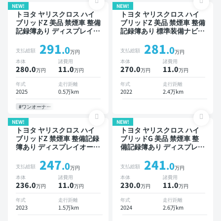
NEW!
NEW!
トヨタ ヤリスクロス ハイ
トヨタ ヤリスクロス ハイ
ブリッドZ 美品 禁煙車 整備
ブリッドZ 美品 禁煙車 整備
記録簿あり ディスプレイオ
記録簿あり 標準装備ナビ
ーディオ ※ナビキットあり
TV ブラインドスポットモ
291
281
TV ブラインドスポットモ
ニター オートクルーズ ワ
.0
.0
支払総額
支払総額
万円
万円
ニター オートクルーズ ス
イヤレスキー ETC バック
本体
諸費用
本体
諸費用
マートキー ETC バックモ
モニター 全方位カメラ ド
280.0
11
.0
270.0
11
.0
万円
万円
万円
万円
ニター 全方位カメラ ドラ
ライブレコーダー 衝突軽減
イブレコーダー 衝突軽減
年式
走行距離
年式
走行距離
2025
0.5万km
2022
2.4万km
#ワンオーナー
NEW!
NEW!
トヨタ ヤリスクロス ハイ
トヨタ ヤリスクロス ハイ
ブリッドZ 禁煙車 整備記録
ブリッドG 美品 禁煙車 整
簿あり ディスプレイオーデ
備記録簿あり ディスプレイ
ィオ ※ナビキットあり TV
オーディオ ※ナビキットあ
247
241
ブラインドスポットモニタ
り TV オートクルーズ スマ
.0
.0
支払総額
支払総額
万円
万円
ー オートクルーズ ワイヤ
ートキー ETC バックモニ
本体
諸費用
本体
諸費用
レスキー スマートキー
ター ドライブレコーダー
236.0
11
.0
230.0
11
.0
万円
万円
万円
万円
ETC 電動バックドア バッ
衝突軽減
クモニター 全方位カメラ
年式
走行距離
年式
走行距離
ドライブレコーダー 衝突軽
2023
1.5万km
2024
2.6万km
減