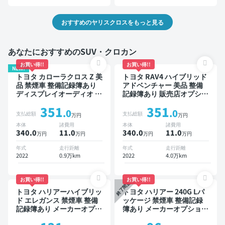
おすすめのヤリスクロスをもっと見る
あなたにおすすめのSUV・クロカン
お買い得!!
お買い得!!
NEW!
トヨタ カローラクロス Z 美
トヨタ RAV4 ハイブリッド
品 禁煙車 整備記録簿あり
アドベンチャー 美品 整備
ディスプレイオーディオ ※
記録簿あり 販売店オプショ
ナビキットあり ブラインド
ンナビ TV ブラインドスポ
351
351
スポットモニター オートク
ットモニター デジタルイン
.0
.0
支払総額
支払総額
万円
万円
ルーズ スマートキー ETC
ナーミラー オートクルーズ
本体
諸費用
本体
諸費用
電動バックドア バックモニ
スマートキー ETC バック
340.0
11
.0
340.0
11
.0
万円
万円
万円
万円
ター 全方位カメラ ドライ
モニター ドライブレコーダ
ブレコーダー 衝突軽減
ー 衝突軽減
年式
走行距離
年式
走行距離
2022
0.9万km
2022
4.0万km
お買い得!!
お買い得!!
終了間近
トヨタ ハリアーハイブリッ
トヨタ ハリアー 240G Lパ
ド エレガンス 禁煙車 整備
ッケージ 禁煙車 整備記録
記録簿あり メーカーオプシ
簿あり メーカーオプション
ョンナビ TV スマートキー
ナビ TV ワイヤレスキー