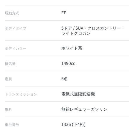
FF
駆動方式
5ドア / SUV・クロスカントリー・
ボディタイプ
ライトクロカン
ホワイト系
ボディカラー
1490cc
排気量
5名
定員
電気式無段変速機
トランスミッション
無鉛レギュラーガソリン
燃料
1336 (下4桁)
車台番号