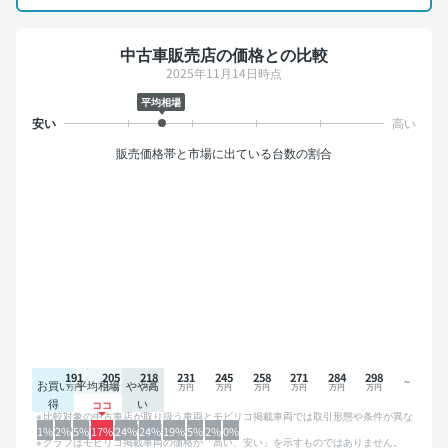
中古車販売店の価格との比較
2025年11月14日時点
平均相場
販売価格帯と市場に出ている台数の割合
191
205
218
231
245
258
271
284
298
お買い
平均相場
やや高
得
い
比較対象の中古車店が取り扱う車両とモビリコ掲載車両では取引形態や条件が異な
るため、グラフは参考情報です。
1%
2%
5%
17%
24%
24%
19%
5%
2%
0%
グラフはモビリコ掲載車両の価格が「高い、安い」を示すものではありません。