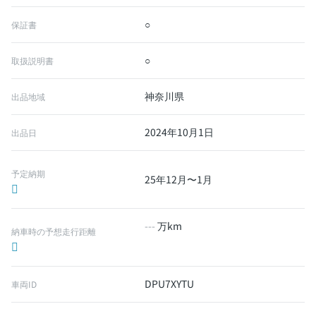
○
保証書
○
取扱説明書
神奈川県
出品地域
2024年10月1日
出品日
予定納期
25年12月〜1月
---
万km
納車時の予想走行距離
DPU7XYTU
車両ID