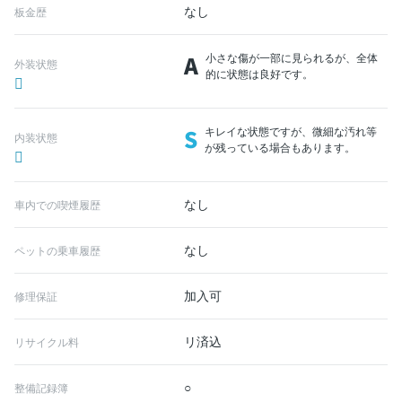
なし
板金歴
A
小さな傷が一部に見られるが、全体
外装状態
的に状態は良好です。
S
キレイな状態ですが、微細な汚れ等
内装状態
が残っている場合もあります。
なし
車内での喫煙履歴
なし
ペットの乗車履歴
加入可
修理保証
リ済込
リサイクル料
○
整備記録簿