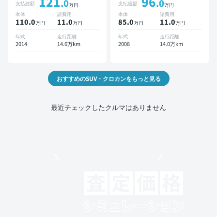
121
96
ETC バックモニター ドラ
ETC サンルーフ バックモ
.0
.0
支払総額
支払総額
万円
万円
イブレコーダー
ニター ドライブレコーダー
本体
諸費用
本体
諸費用
110.0
11
.0
85.0
11
.0
万円
万円
万円
万円
年式
走行距離
年式
走行距離
2014
14.6万km
2008
14.0万km
おすすめのSUV・クロカンをもっと見る
最近チェックしたクルマはありません
モビリコでクルマを売りたい方