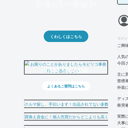
クルマの将来的な価値を予測！
出品や下取りの際の参考に。
くわしくはこちら
コメン
ご興
人気
今回
0800-500-5500
主に
禁煙
よくあるご質問はこちら
外装
ディ
衝突
実際
大事