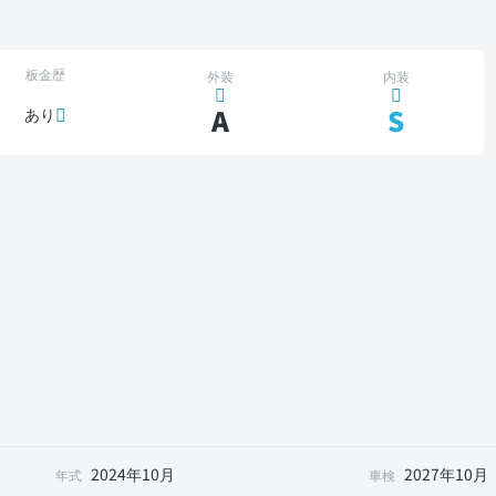
板金歴
外装
内装
A
S
あり
2024年10月
2027年10月
年式
車検