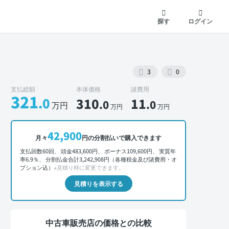
探す
ログイン
3
0
支払総額
本体価格
諸費用
321
.0
310
11
.0
.0
万円
万円
万円
外装 正面
42,900
月々
円の分割払いで購入できます
支払回数60回、 頭金483,600円、 ボーナス109,600円、 実質年
率6.9％、 分割払金合計3,242,908円（各種税金及び諸費用・オ
プション込）
※見積り時に変更できます。
見積りを表示する
中古車販売店の価格との比較