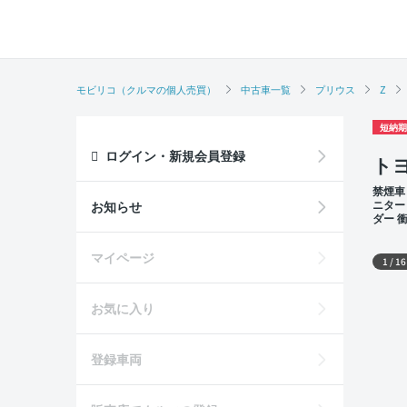
モビリコ（クルマの個人売買）
中古車一覧
プリウス
Z
短納期
ログイン・新規会員登録
トヨ
禁煙車
ニター
お知らせ
ダー 
外装
マイページ
1
/
16
お気に入り
登録車両