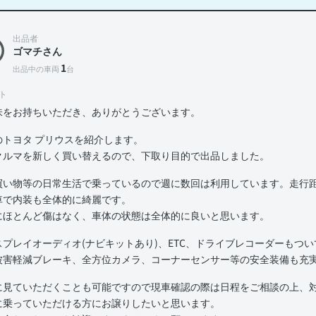
出品者
ゴマチさん
1
出品中の車両
台
ト
味をお持ちいただき、ありがとうございます。
のトヨタ プリウスを紹介します。
クルマを新しく買い替えるので、下取り目的で出品しました。
買い物等の日常生活で乗っているので週に数回は利用しています。走行距離
車で内装も全体的に綺麗です。
にほとんど傷はなく、車体の状態は全体的に良いと思います。
スプレイオーディオ(ナビキットあり)、ETC、ドライブレコーダーもつ
被害軽減ブレーキ、全方位カメラ、コーナーセンサー等の安全装備も充
に見ていただくことも可能ですので現車確認の際は日程をご相談の上、
に乗っていただける方にお譲りしたいと思います。