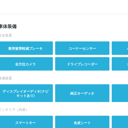
車体装備
安全装置
衝突被害軽減ブレーキ
コーナーセンサー
全方位カメラ
ドライブレコーダー
快適装置
ディスプレイオーディオ(ナビ
純正オーディオ
キットあり)
インテリア（内装）
スマートキー
合皮シート