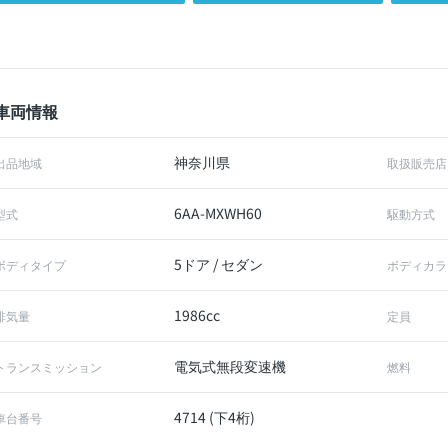
車両情報
神奈川県
出品地域
取扱販売店
6AA-MXWH60
型式
駆動方式
5ドア / セダン
ボディタイプ
ボディカラ
1986cc
排気量
定員
電気式無段変速機
トランスミッション
燃料
4714 (下4桁)
車台番号