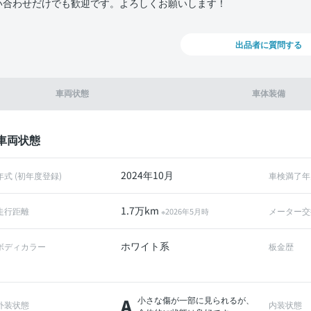
い合わせだけでも歓迎です。よろしくお願いします！
出品者に質問する
車両状態
車体装備
車両状態
2024年10月
年式 (初年度登録)
車検満了年
1.7万km
走行距離
メーター交
※2026年5月時
ホワイト系
ボディカラー
板金歴
A
小さな傷が一部に見られるが、
外装状態
内装状態