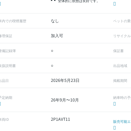
全体的に状態は良好です。
なし
車内での喫煙履歴
ペットの乗
加入可
修理保証
リサイクル
○
整備記録簿
保証書
○
取扱説明書
出品地域
2026年5月23日
出品日
掲載期間
予定納期
納車時の予
26年9月〜10月
2P1AVT11
車両ID
販売可能エ