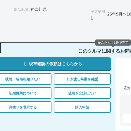
神奈川県
出品地域
予定納期
26年9月〜1
かんたん！1分で完了
このクルマに関するお問
現車確認の依頼はこちらから
状態・装備を知りたい
引き渡し時期を確認
応対
初期費用について
値引き交渉したい
見積りを表示する
購入申請