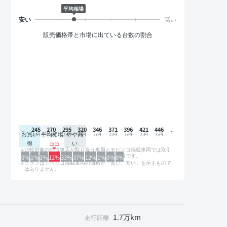
平均相場
販売価格帯と市場に出ている台数の割合
245
270
295
320
346
371
396
421
446
お買い
平均相場
やや高
得
い
比較対象の中古車店が取り扱う車両とモビリコ掲載車両では取引
形態や条件が異なるため、グラフは参考情報です。
0%
1%
3%
12%
33%
37%
12%
1%
0%
0%
グラフはモビリコ掲載車両の価格が「高い、安い」を示すもので
はありません。
1.7万km
走行距離