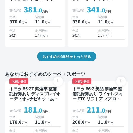
ンドスポットモニター オー
キー ETC バックモニター
381
341
トクルーズ スマートキー
フルエアロ 社外マフラー
.0
.0
支払総額
支払総額
万円
万円
ETC バックモニター ドラ
本体
諸費用
本体
諸費用
イブレコーダー フルエアロ
370.0
11
.0
330.0
11
.0
万円
万円
万円
万円
衝突軽減
年式
走行距離
年式
走行距離
2024
1.4万km
2024
2.0万km
おすすめのGR86をもっと見る
あなたにおすすめのクーペ・スポーツ
お買い得!!
お買い得!!
トヨタ 86 GT 禁煙車 整備
トヨタ 86 G 美品 禁煙車 整
記録簿あり ディスプレイオ
備記録簿あり ワイヤレスキ
ーディオ ※ナビキットあり
ー ETC リフトアップ ロー
TV オートクルーズ スマー
ダウン
181
211
トキー ETC バックモニタ
.0
.0
支払総額
支払総額
万円
万円
ー
本体
諸費用
本体
諸費用
170.0
11
.0
200.0
11
.0
万円
万円
万円
万円
年式
走行距離
年式
走行距離