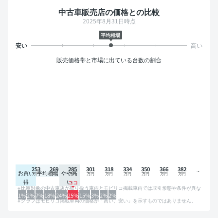
中古車販売店の価格との比較
2025年8月31日時点
平均相場
販売価格帯と市場に出ている台数の割合
253
269
285
301
318
334
350
366
382
お買い
平均相場
やや高
得
い
比較対象の中古車店が取り扱う車両とモビリコ掲載車両では取引形態や条件が異な
るため、グラフは参考情報です。
1%
2%
7%
18%
24%
25%
15%
3%
2%
2%
グラフはモビリコ掲載車両の価格が「高い、安い」を示すものではありません。