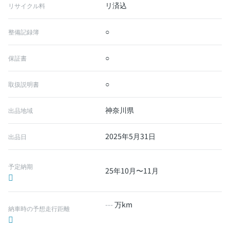
リ済込
リサイクル料
○
整備記録簿
○
保証書
○
取扱説明書
神奈川県
出品地域
2025年5月31日
出品日
予定納期
25年10月〜11月
---
万km
納車時の予想走行距離