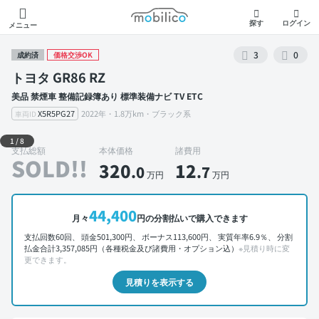
モビリコ
探す
ログイン
メニュー
3
0
成約済
価格交渉OK
トヨタ GR86 RZ
美品 禁煙車 整備記録簿あり 標準装備ナビ TV ETC
X5R5PG27
2022年・1.8万km・ブラック系
車両ID
外装 左前
1
/
8
支払総額
本体価格
諸費用
SOLD!!
320
12
.0
.7
万円
万円
44,400
月々
円の分割払いで購入できます
支払回数60回、 頭金501,300円、 ボーナス113,600円、 実質年率6.9％、 分割
払金合計3,357,085円（各種税金及び諸費用・オプション込）
※見積り時に変
更できます。
見積りを表示する