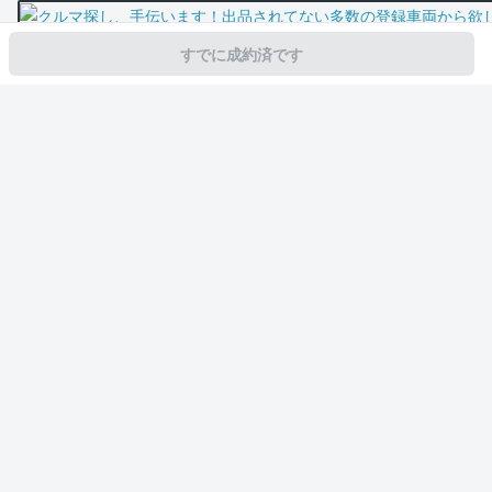
すでに成約済です
スマホで新着情報を見逃さない
公式アプリを無料ダウンロード
モビリコ（クルマの個人売買）
中古車一覧
GR86
RZ
トヨタ GR86 
サービス規約とその他情報
販売可能エリア
運営会社