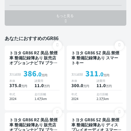
もっと見る
あなたにおすすめのGR86
トヨタ GR86 RZ 美品 禁煙
トヨタ GR86 SZ 美品 禁煙
車 整備記録簿あり 販売店
車 整備記録簿あり スマー
オプションナビ TV ブライ
トキー
ンドスポットモニター オー
386
311
トクルーズ スマートキー
.0
.0
支払総額
支払総額
万円
万円
ETC バックモニター ドラ
本体
諸費用
本体
諸費用
イブレコーダー 衝突軽減
375.0
11
.0
300.0
11
.0
万円
万円
万円
万円
年式
走行距離
年式
走行距離
2024
1.4万km
2024
2.3万km
トヨタ GR86 RZ 美品 禁煙
トヨタ GR86 SZ 美品 禁煙
車 整備記録簿あり 販売店
車 整備記録簿あり ディス
オプションナビ TV ブライ
プレイオーディオ スマート