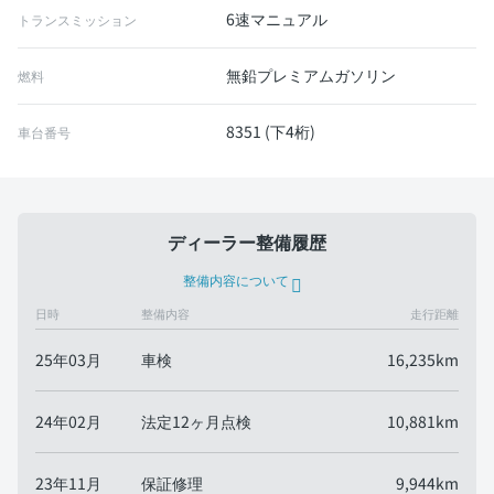
6速マニュアル
トランスミッション
無鉛プレミアムガソリン
燃料
8351 (下4桁)
車台番号
ディーラー整備履歴
整備内容について
日時
整備内容
走行距離
25年03月
車検
16,235km
24年02月
法定12ヶ月点検
10,881km
23年11月
保証修理
9,944km