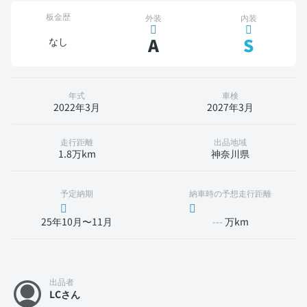
板金歴
外装
内装
A
S
なし
年式
車検
2022年3月
2027年3月
走行距離
出品地域
1.8万km
神奈川県
予定納期
納車時の予想走行距離
25年10月〜11月
---
万km
出品者
LCさん