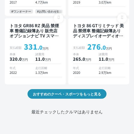
2017
4.7万km
2019
3.0万km
#ワンオーナー
#お問い合わせ歓迎
トヨタ GR86 RZ 美品 禁煙
トヨタ 86 GTリミテッド 美
車 整備記録簿あり 販売店
品 禁煙車 整備記録簿あり
オプションナビ TV スマー
ディスプレイオーディオ
トキー ETC バックモニタ
TV スマートキー バックモ
331
276
ー ドライブレコーダー
ニター ドライブレコーダー
.0
.0
支払総額
支払総額
万円
万円
本体
諸費用
本体
諸費用
320.0
11
.0
265.0
11
.0
万円
万円
万円
万円
年式
走行距離
年式
走行距離
2022
1.3万km
2020
2.9万km
おすすめのクーペ・スポーツをもっと見る
最近チェックしたクルマはありません