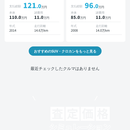
121
96
ETC バックモニター ドラ
ETC サンルーフ バックモ
.0
.0
支払総額
支払総額
万円
万円
イブレコーダー
ニター ドライブレコーダー
本体
諸費用
本体
諸費用
110.0
11
.0
85.0
11
.0
万円
万円
万円
万円
年式
走行距離
年式
走行距離
2014
14.6万km
2008
14.0万km
おすすめのSUV・クロカンをもっと見る
最近チェックしたクルマはありません
モビリコでクルマを売りたい方