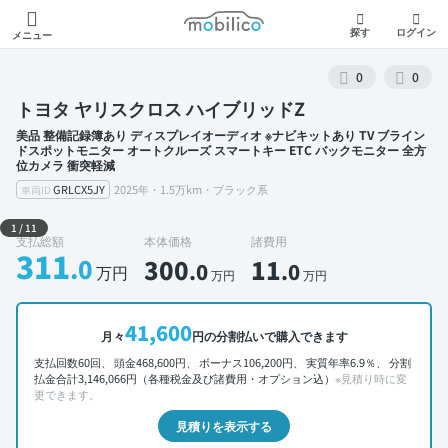
モビリコ
探す
ログイン
メニュー
0
0
トヨタ ヤリスクロス ハイブリッドZ
美品 整備記録簿あり ディスプレイオーディオ ※ナビキットあり TV ブライン
ドスポットモニター オートクルーズ スマートキー ETC バックモニター 全方
位カメラ 衝突軽減
GRLCX5JY
2025年・1.5万km・ブラック系
車両ID
外装 左前
1
/
11
支払総額
本体価格
諸費用
311
.0
300
11
.0
.0
万円
万円
万円
41,600
月々
円の分割払いで購入できます
支払回数60回、 頭金468,600円、 ボーナス106,200円、 実質年率6.9％、 分割
払金合計3,146,066円（各種税金及び諸費用・オプション込）
※見積り時に変
更できます。
見積りを表示する