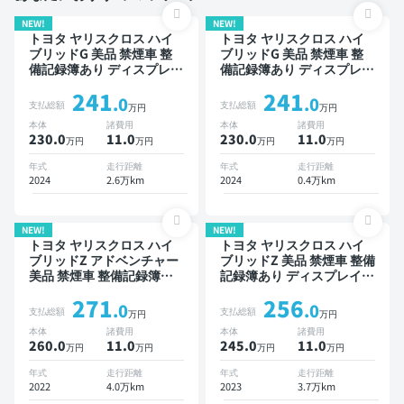
NEW!
NEW!
トヨタ ヤリスクロス ハイ
トヨタ ヤリスクロス ハイ
ブリッドG 美品 禁煙車 整
ブリッドG 美品 禁煙車 整
備記録簿あり ディスプレイ
備記録簿あり ディスプレイ
オーディオ ※ナビキットあ
オーディオ ※ナビキットあ
241
241
り TV オートクルーズ スマ
り TV ブラインドスポット
.0
.0
支払総額
支払総額
万円
万円
ートキー ETC バックモニ
モニター オートクルーズ
本体
諸費用
本体
諸費用
ター ドライブレコーダー
スマートキー ETC バック
230.0
11
.0
230.0
11
.0
万円
万円
万円
万円
衝突軽減
モニター 衝突軽減
年式
走行距離
年式
走行距離
2024
2.6万km
2024
0.4万km
NEW!
NEW!
トヨタ ヤリスクロス ハイ
トヨタ ヤリスクロス ハイ
ブリッドZ アドベンチャー
ブリッドZ 美品 禁煙車 整備
美品 禁煙車 整備記録簿あ
記録簿あり ディスプレイオ
り ディスプレイオーディオ
ーディオ ※ナビキットあり
271
256
※ナビキットあり TV ブライ
TV ブラインドスポットモ
.0
.0
支払総額
支払総額
万円
万円
ンドスポットモニター オー
ニター オートクルーズ ス
本体
諸費用
本体
諸費用
トクルーズ ワイヤレスキー
マートキー ETC 電動バッ
260.0
11
.0
245.0
11
.0
万円
万円
万円
万円
ETC バックモニター 全方
クドア バックモニター 全
位カメラ ドライブレコーダ
方位カメラ ドライブレコー
年式
走行距離
年式
走行距離
ー 衝突軽減
ダー 衝突軽減
2022
4.0万km
2023
3.7万km