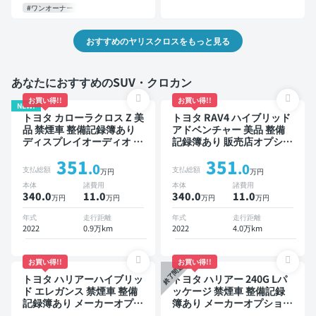
#ワンオーナー
おすすめのヤリスクロスをもっと見る
あなたにおすすめのSUV・クロカン
お買い得!!
お買い得!!
NEW!
トヨタ カローラクロス Z 美
トヨタ RAV4 ハイブリッド
品 禁煙車 整備記録簿あり
アドベンチャー 美品 整備
ディスプレイオーディオ ※
記録簿あり 販売店オプショ
ナビキットあり ブラインド
ンナビ TV ブラインドスポ
351
351
スポットモニター オートク
ットモニター デジタルイン
.0
.0
支払総額
支払総額
万円
万円
ルーズ スマートキー ETC
ナーミラー オートクルーズ
本体
諸費用
本体
諸費用
電動バックドア バックモニ
スマートキー ETC バック
340.0
11
.0
340.0
11
.0
万円
万円
万円
万円
ター 全方位カメラ ドライ
モニター ドライブレコーダ
ブレコーダー 衝突軽減
ー 衝突軽減
年式
走行距離
年式
走行距離
2022
0.9万km
2022
4.0万km
お買い得!!
お買い得!!
終了間近
トヨタ ハリアーハイブリッ
トヨタ ハリアー 240G Lパ
ド エレガンス 禁煙車 整備
ッケージ 禁煙車 整備記録
記録簿あり メーカーオプシ
簿あり メーカーオプション
ョンナビ TV スマートキー
ナビ TV ワイヤレスキー