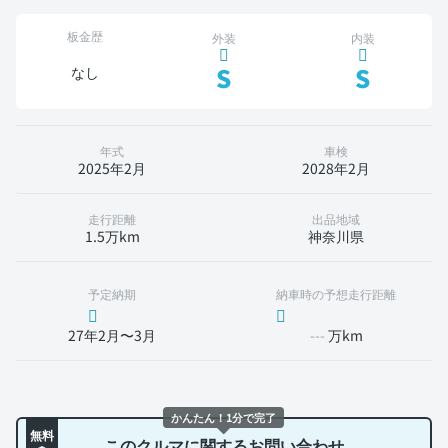
板金歴
外装
内装
S
S
なし
年式
車検
2025年2月
2028年2月
走行距離
出品地域
1.5万km
神奈川県
予定納期
納車時の予想走行距離
27年2月〜3月
---
万km
かんたん！1分で完了
無料
このクルマに関するお問い合わせ