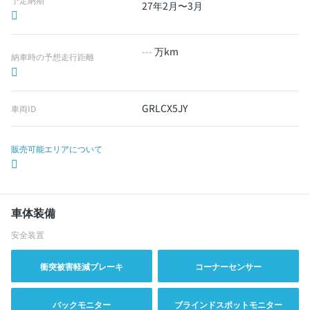
27年2月〜3月
---
万km
納車時の予想走行距離
GRLCX5JY
車両ID
販売可能エリアについて
車体装備
安全装置
衝突被害軽減ブレーキ
コーナーセンサー
バックモニター
ブラインドスポットモニター