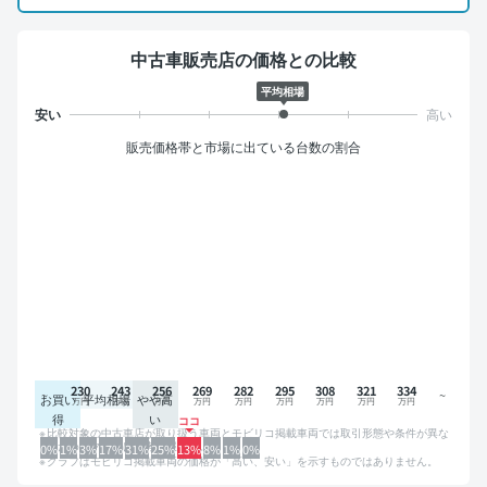
中古車販売店の価格との比較
平均相場
販売価格帯と市場に出ている台数の割合
230
243
256
269
282
295
308
321
334
お買い
平均相場
やや高
得
い
比較対象の中古車店が取り扱う車両とモビリコ掲載車両では取引形態や条件が異な
るため、グラフは参考情報です。
0%
1%
3%
17%
31%
25%
13%
8%
1%
0%
グラフはモビリコ掲載車両の価格が「高い、安い」を示すものではありません。