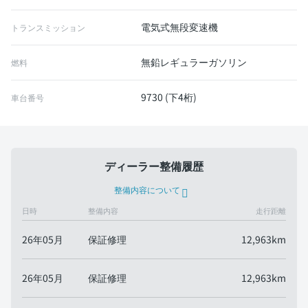
電気式無段変速機
トランスミッション
無鉛レギュラーガソリン
燃料
9730 (下4桁)
車台番号
ディーラー整備履歴
整備内容について
日時
整備内容
走行距離
26年05月
保証修理
12,963km
26年05月
保証修理
12,963km