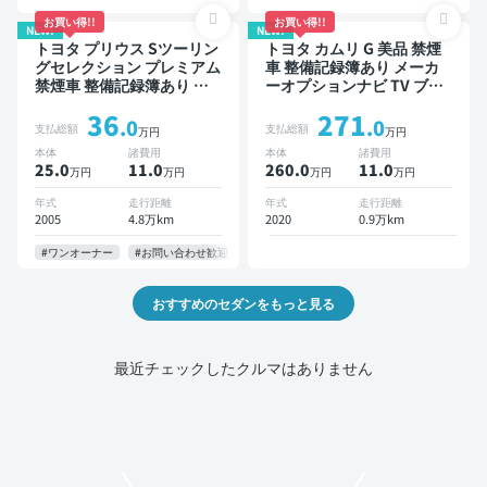
お買い得!!
お買い得!!
NEW!
NEW!
トヨタ プリウス Sツーリン
トヨタ カムリ G 美品 禁煙
グセレクション プレミアム
車 整備記録簿あり メーカ
禁煙車 整備記録簿あり デ
ーオプションナビ TV ブラ
ィスプレイオーディオ TV
インドスポットモニター オ
36
271
スマートキー ETC バック
ートクルーズ スマートキー
.0
.0
支払総額
支払総額
万円
万円
モニター
ETC バックモニター ドラ
本体
諸費用
本体
諸費用
イブレコーダー 衝突軽減
25.0
11
.0
260.0
11
.0
万円
万円
万円
万円
年式
走行距離
年式
走行距離
2005
4.8万km
2020
0.9万km
#ワンオーナー
#お問い合わせ歓迎
おすすめのセダンをもっと見る
最近チェックしたクルマはありません
モビリコでクルマを売りたい方