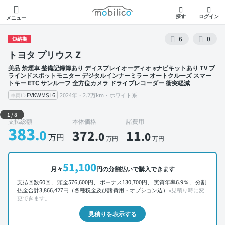
モビリコ
探す
ログイン
メニュー
6
0
短納期
トヨタ プリウス Z
美品 禁煙車 整備記録簿あり ディスプレイオーディオ ※ナビキットあり TV ブ
ラインドスポットモニター デジタルインナーミラー オートクルーズ スマー
トキー ETC サンルーフ 全方位カメラ ドライブレコーダー 衝突軽減
EVKWMSL6
2024年・2.2万km・ホワイト系
車両ID
外装 左前
1
/
8
支払総額
本体価格
諸費用
383
.0
372
11
.0
.0
万円
万円
万円
51,100
月々
円の分割払いで購入できます
支払回数60回、 頭金576,600円、 ボーナス130,700円、 実質年率6.9％、 分割
払金合計3,866,427円（各種税金及び諸費用・オプション込）
※見積り時に変
更できます。
見積りを表示する