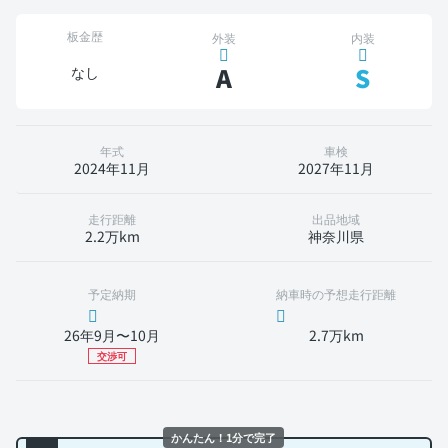
板金歴
外装
内装
A
S
なし
年式
車検
2024年11月
2027年11月
走行距離
出品地域
2.2万km
神奈川県
予定納期
納車時の予想走行距離
26年9月〜10月
2.7万km
交渉可
かんたん！1分で完了