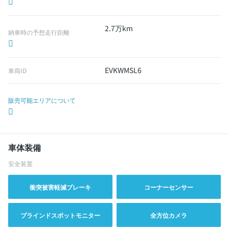
2.7万km
納車時の予想走行距離
EVKWMSL6
車両ID
販売可能エリアについて
車体装備
安全装置
衝突被害軽減ブレーキ
コーナーセンサー
ブラインドスポットモニター
全方位カメラ