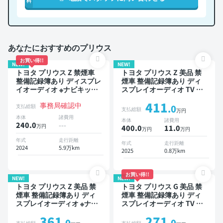
料
あなたにおすすめのプリウス
お買い得!!
NEW!
NEW!
トヨタ プリウス Z 禁煙車
トヨタ プリウス Z 美品 禁
整備記録簿あり ディスプレ
煙車 整備記録簿あり ディ
イオーディオ ※ナビキット
スプレイオーディオ TV ブ
あり TV ブラインドスポッ
ラインドスポットモニター
411
事務局確認中
トモニター デジタルインナ
デジタルインナーミラー オ
支払総額
.0
支払総額
万円
ーミラー オートクルーズ
ートクルーズ スマートキー
本体
諸費用
本体
諸費用
スマートキー ETC バック
ETC サンルーフ 電動バッ
240.0
---
万円
400.0
11
.0
万円
万円
モニター 全方位カメラ ド
クドア バックモニター 全
ライブレコーダー 衝突軽減
方位カメラ ドライブレコー
年式
走行距離
年式
走行距離
2024
5.9万km
ダー 衝突軽減
2025
0.8万km
お買い得!!
NEW!
NEW!
トヨタ プリウス Z 美品 禁
トヨタ プリウス G 美品 禁
煙車 整備記録簿あり ディ
煙車 整備記録簿あり ディ
スプレイオーディオ ※ナビ
スプレイオーディオ TV ブ
キットあり TV ブラインド
ラインドスポットモニター
361
271
スポットモニター デジタル
オートクルーズ スマートキ
.0
.0
支払総額
支払総額