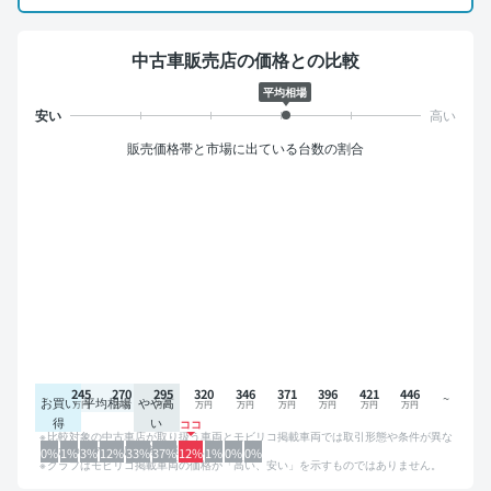
中古車販売店の価格との比較
平均相場
販売価格帯と市場に出ている台数の割合
245
270
295
320
346
371
396
421
446
お買い
平均相場
やや高
得
い
比較対象の中古車店が取り扱う車両とモビリコ掲載車両では取引形態や条件が異な
るため、グラフは参考情報です。
0%
1%
3%
12%
33%
37%
12%
1%
0%
0%
グラフはモビリコ掲載車両の価格が「高い、安い」を示すものではありません。