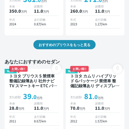
万円
万円
インナーミラー オートクル
ー ETC バックモニター ド
本体
諸費用
本体
諸費用
ーズ 電動バックドア バッ
ライブレコーダー 衝突軽減
350.0
11
.0
260.0
11
.0
万円
万円
万円
万円
クモニター 全方位カメラ
ドライブレコーダー 衝突軽
年式
走行距離
年式
走行距離
減
2024
0.8万km
2023
1.2万km
おすすめのプリウスをもっと見る
あなたにおすすめのセダン
お買い得!!
お買い得!!
NEW!
NEW!
トヨタ プリウス S 禁煙車
トヨタ カムリ ハイブリッ
整備記録簿あり 社外ナビ
ド Gパッケージ 禁煙車 整
TV スマートキー ETC バッ
備記録簿あり ディスプレイ
クモニター ドライブレコー
オーディオ ※ナビキットあ
39
81
ダー
り TV スマートキー ETC バ
.0
.0
支払総額
支払総額
万円
万円
ックモニター ドライブレコ
本体
諸費用
本体
諸費用
ーダー
28.0
11
.0
70.0
11
.0
万円
万円
万円
万円
年式
走行距離
年式
走行距離
2011
8.6万km
2012
1.5万km