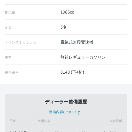
1986cc
排気量
5名
定員
電気式無段変速機
トランスミッション
無鉛レギュラーガソリン
燃料
8148 (下4桁)
車台番号
ディーラー整備履歴
整備内容について
日時
整備内容
走行距離