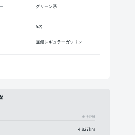
グリーン系
ー
5名
無鉛レギュラーガソリン
歴
走行距離
4,827km