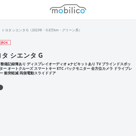
モビリコ
トヨタ シエンタ G（2023年・0.8万km・グリーン系）
渉OK
タ シエンタ G
 整備記録簿あり ディスプレイオーディオ ※ナビキットあり TV ブラインドスポッ
ター オートクルーズ スマートキー ETC バックモニター 全方位カメラ ドライブレ
ー 衝突軽減 両側電動スライドドア
 左前