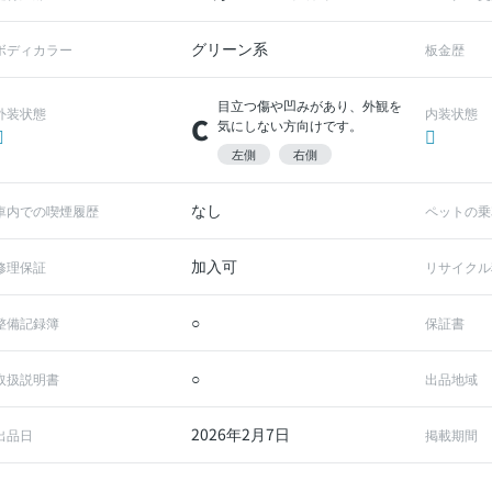
グリーン系
ボディカラー
板金歴
目立つ傷や凹みがあり、外観を
外装状態
内装状態
C
気にしない方向けです。
左側
右側
なし
車内での喫煙履歴
ペットの乗
加入可
修理保証
リサイクル
○
整備記録簿
保証書
○
取扱説明書
出品地域
2026年2月7日
出品日
掲載期間