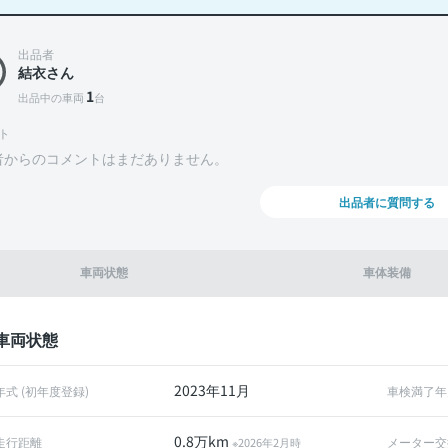
出品者
結衣さん
1
出品中の車両
台
ト
者からのコメントはまだありません。
出品者に質問する
車両状態
車体装備
車両状態
2023年11月
年式 (初年度登録)
車検満了年
0.8万km
走行距離
メーター交
※2026年2月時