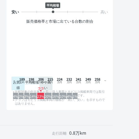
平均相場
販売価格帯と市場に出ている台数の割合
189
198
206
215
224
232
241
249
258
お買い
平均相場
やや高
得
い
比較対象の中古車店が取り扱う車両とモビリコ掲載車両では取引
形態や条件が異なるため、グラフは参考情報です。
4%
3%
3%
14%
23%
20%
16%
10%
4%
1%
グラフはモビリコ掲載車両の価格が「高い、安い」を示すもので
はありません。
0.8万km
走行距離