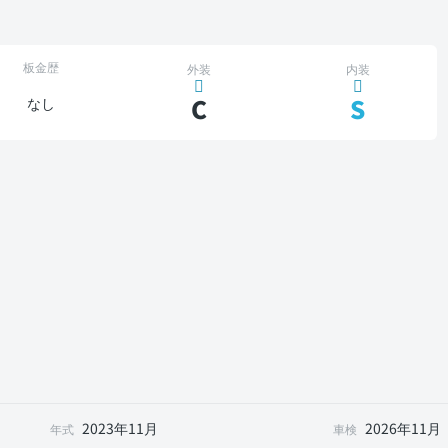
板金歴
外装
内装
C
S
なし
2023年11月
2026年11月
年式
車検