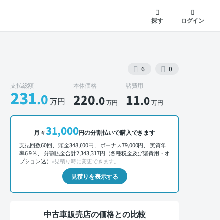
探す
ログイン
6
0
支払総額
本体価格
諸費用
231
.0
220
11
.0
.0
万円
万円
万円
外装 正面
31,000
月々
円の分割払いで購入できます
支払回数60回、 頭金348,600円、 ボーナス79,000円、 実質年
率6.9％、 分割払金合計2,343,317円（各種税金及び諸費用・オ
プション込）
※見積り時に変更できます。
見積りを表示する
中古車販売店の価格との比較