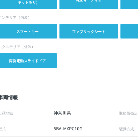
キットあり)
インテリア（内装）
スマートキー
ファブリックシート
エクステリア（外装）
両側電動スライドドア
車両情報
神奈川県
出品地域
取扱販売店
5BA-MXPC10G
型式
駆動方式