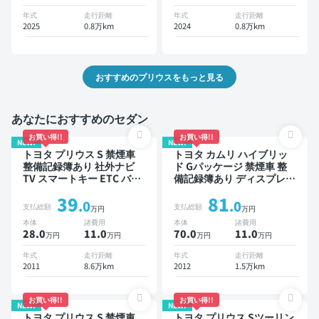
方位カメラ ドライブレコー
ドライブレコーダー 衝突軽
年式
走行距離
年式
走行距離
ダー 衝突軽減
減
2025
0.8万km
2024
0.8万km
おすすめのプリウスをもっと見る
あなたにおすすめのセダン
お買い得!!
お買い得!!
NEW!
NEW!
トヨタ プリウス S 禁煙車
トヨタ カムリ ハイブリッ
整備記録簿あり 社外ナビ
ド Gパッケージ 禁煙車 整
TV スマートキー ETC バッ
備記録簿あり ディスプレイ
クモニター ドライブレコー
オーディオ ※ナビキットあ
39
81
ダー
り TV スマートキー ETC バ
.0
.0
支払総額
支払総額
万円
万円
ックモニター ドライブレコ
本体
諸費用
本体
諸費用
ーダー
28.0
11
.0
70.0
11
.0
万円
万円
万円
万円
年式
走行距離
年式
走行距離
2011
8.6万km
2012
1.5万km
お買い得!!
お買い得!!
NEW!
NEW!
トヨタ プリウス S 禁煙車
トヨタ プリウス Sツーリン