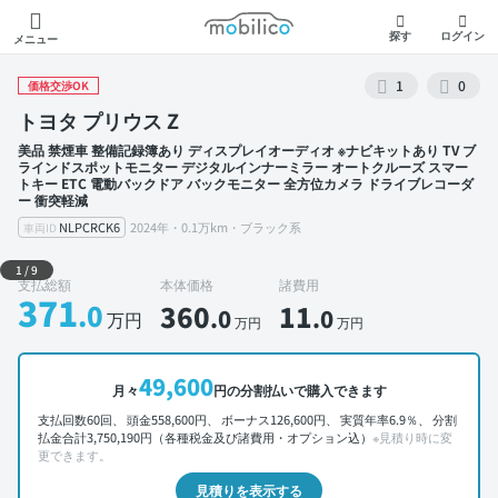
モビリコ
探す
ログイン
メニュー
1
0
価格交渉OK
トヨタ プリウス Z
美品 禁煙車 整備記録簿あり ディスプレイオーディオ ※ナビキットあり TV ブ
ラインドスポットモニター デジタルインナーミラー オートクルーズ スマー
トキー ETC 電動バックドア バックモニター 全方位カメラ ドライブレコーダ
ー 衝突軽減
NLPCRCK6
2024年・0.1万km・ブラック系
車両ID
外装 左前
1
/
9
支払総額
本体価格
諸費用
371
.0
360
11
.0
.0
万円
万円
万円
49,600
月々
円の分割払いで購入できます
支払回数60回、 頭金558,600円、 ボーナス126,600円、 実質年率6.9％、 分割
払金合計3,750,190円（各種税金及び諸費用・オプション込）
※見積り時に変
更できます。
見積りを表示する