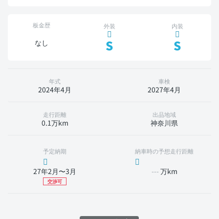
板金歴
外装
内装
S
S
なし
年式
車検
2024年4月
2027年4月
走行距離
出品地域
0.1万km
神奈川県
予定納期
納車時の予想走行距離
27年2月〜3月
---
万km
交渉可