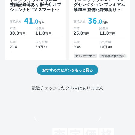
整備記録簿あり 販売店オプ
グセレクション プレミアム
ションナビ TV スマートキ
禁煙車 整備記録簿あり デ
ー ETC
ィスプレイオーディオ TV
41
36
スマートキー ETC バック
.0
.0
支払総額
支払総額
万円
万円
モニター
本体
諸費用
本体
諸費用
30.0
11
.0
25.0
11
.0
万円
万円
万円
万円
年式
走行距離
年式
走行距離
2010
8.9万km
2005
4.8万km
#ワンオーナー
#お問い合わせ歓迎
おすすめのセダンをもっと見る
最近チェックしたクルマはありません
モビリコでクルマを売りたい方