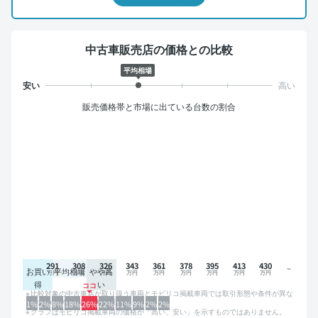
中古車販売店の価格との比較
平均相場
販売価格帯と市場に出ている台数の割合
291
308
326
343
361
378
395
413
430
お買い
平均相場
やや高
得
い
比較対象の中古車店が取り扱う車両とモビリコ掲載車両では取引形態や条件が異な
るため、グラフは参考情報です。
1%
2%
8%
18%
26%
22%
11%
9%
2%
2%
グラフはモビリコ掲載車両の価格が「高い、安い」を示すものではありません。