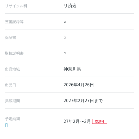
リ済込
リサイクル料
○
整備記録簿
○
保証書
○
取扱説明書
神奈川県
出品地域
2026年4月26日
出品日
2027年2月27日まで
掲載期間
予定納期
27年2月〜3月
交渉可