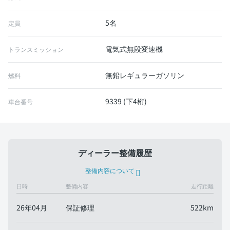
5名
定員
電気式無段変速機
トランスミッション
無鉛レギュラーガソリン
燃料
9339 (下4桁)
車台番号
ディーラー整備履歴
整備内容について
日時
整備内容
走行距離
26年04月
保証修理
522km