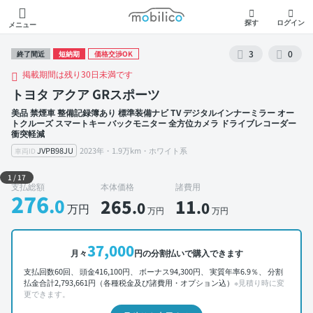
モビリコ
探す
ログイン
メニュー
3
0
終了間近
短納期
価格交渉OK
掲載期間は残り30日未満です
トヨタ アクア GRスポーツ
美品 禁煙車 整備記録簿あり 標準装備ナビ TV デジタルインナーミラー オー
トクルーズ スマートキー バックモニター 全方位カメラ ドライブレコーダー
衝突軽減
JVPB98JU
2023年・1.9万km・ホワイト系
車両ID
外装 左前
1
/
17
支払総額
本体価格
諸費用
276
.0
265
11
.0
.0
万円
万円
万円
37,000
月々
円の分割払いで購入できます
支払回数60回、 頭金416,100円、 ボーナス94,300円、 実質年率6.9％、 分割
払金合計2,793,661円（各種税金及び諸費用・オプション込）
※見積り時に変
更できます。