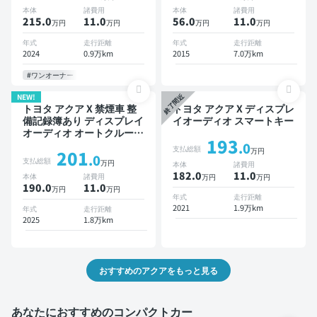
ETC バックモニター 全方
本体
諸費用
本体
諸費用
位カメラ ドライブレコーダ
215.0
11
.0
56.0
11
.0
万円
万円
万円
万円
ー 衝突軽減
年式
走行距離
年式
走行距離
2024
0.9万km
2015
7.0万km
#ワンオーナー
NEW!
終了間近
トヨタ アクア X 禁煙車 整
トヨタ アクア X ディスプレ
備記録簿あり ディスプレイ
イオーディオ スマートキー
オーディオ オートクルーズ
193
スマートキー ETC 全方位
.0
支払総額
万円
201
カメラ ドライブレコーダー
.0
支払総額
万円
本体
諸費用
衝突軽減
182.0
11
.0
本体
諸費用
万円
万円
190.0
11
.0
万円
万円
年式
走行距離
2021
1.9万km
年式
走行距離
2025
1.8万km
おすすめのアクアをもっと見る
あなたにおすすめのコンパクトカー