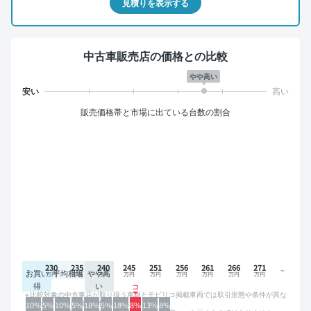
見積りを表示する
中古車販売店の価格との比較
やや高い
販売価格帯と市場に出ている台数の割合
230
235
240
245
251
256
261
266
271
お買い
平均相場
やや高
得
い
比較対象の中古車店が取り扱う車両とモビリコ掲載車両では取引形態や条件が異な
るため、グラフは参考情報です。
10%
5%
10%
5%
18%
5%
18%
8%
13%
8%