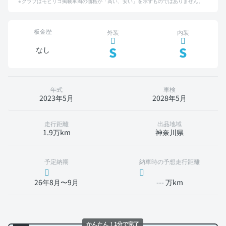
グラフはモビリコ掲載車両の価格が「高い、安い」を示すものではありません。
板金歴
外装
内装
S
S
なし
年式
車検
2023年5月
2028年5月
走行距離
出品地域
1.9万km
神奈川県
予定納期
納車時の予想走行距離
26年8月〜9月
---
万km
かんたん！1分で完了