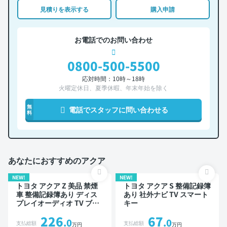
見積りを表示する
購入申請
お電話でのお問い合わせ
0800-500-5500
応対時間：10時～18時
火曜定休日、夏季休暇、年末年始を除く
無
電話でスタッフに問い合わせる
料
あなたにおすすめのアクア
NEW!
NEW!
トヨタ アクア Z 美品 禁煙
トヨタ アクア S 整備記録簿
車 整備記録簿あり ディス
あり 社外ナビ TV スマート
プレイオーディオ TV ブラ
キー
インドスポットモニター オ
226
67
ートクルーズ スマートキー
.0
.0
支払総額
支払総額
万円
万円