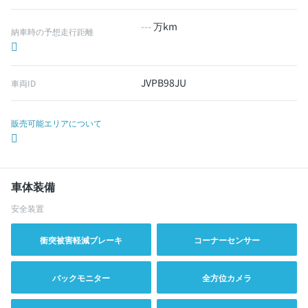
---
万km
納車時の予想走行距離
JVPB98JU
車両ID
販売可能エリアについて
車体装備
安全装置
衝突被害軽減ブレーキ
コーナーセンサー
バックモニター
全方位カメラ