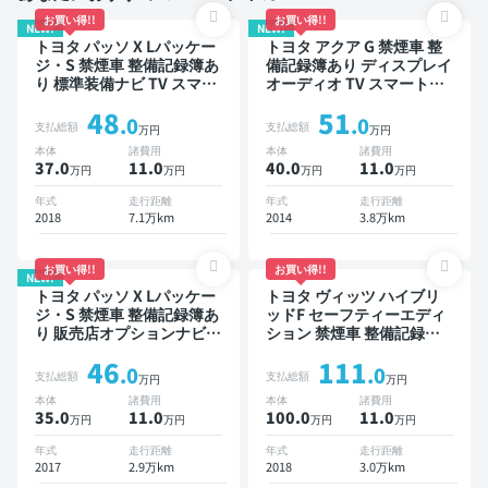
お買い得!!
お買い得!!
NEW!
NEW!
トヨタ パッソ X Lパッケー
トヨタ アクア G 禁煙車 整
ジ・S 禁煙車 整備記録簿あ
備記録簿あり ディスプレイ
り 標準装備ナビ TV スマー
オーディオ TV スマートキ
トキー ETC バックモニタ
ー ETC バックモニター
48
51
ー ドライブレコーダー 衝
.0
.0
支払総額
支払総額
万円
万円
突軽減
本体
諸費用
本体
諸費用
37.0
11
.0
40.0
11
.0
万円
万円
万円
万円
年式
走行距離
年式
走行距離
2018
7.1万km
2014
3.8万km
お買い得!!
お買い得!!
NEW!
トヨタ パッソ X Lパッケー
トヨタ ヴィッツ ハイブリ
ジ・S 禁煙車 整備記録簿あ
ッドF セーフティーエディ
り 販売店オプションナビ
ション 禁煙車 整備記録簿
TV スマートキー ETC バッ
あり 標準装備ナビ TV スマ
46
111
クモニター ドライブレコー
ートキー ETC バックモニ
.0
.0
支払総額
支払総額
万円
万円
ダー 衝突軽減
ター ドライブレコーダー
本体
諸費用
本体
諸費用
衝突軽減
35.0
11
.0
100.0
11
.0
万円
万円
万円
万円
年式
走行距離
年式
走行距離
2017
2.9万km
2018
3.0万km