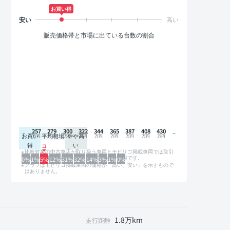
お買い得
販売価格帯と市場に出ている台数の割合
257
279
300
322
344
365
387
408
430
お買い
平均相場
やや高
得
い
比較対象の中古車店が取り扱う車両とモビリコ掲載車両では取引
形態や条件が異なるため、グラフは参考情報です。
0%
1%
5%
12%
31%
32%
14%
3%
1%
0%
グラフはモビリコ掲載車両の価格が「高い、安い」を示すもので
はありません。
1.8万km
走行距離