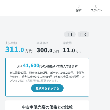
探す
ログイン
3
0
支払総額
本体価格
諸費用
311
.0
300
11
.0
.0
万円
万円
万円
外装 正面
41,600
月々
円の分割払いで購入できます
支払回数60回、 頭金468,600円、 ボーナス106,200円、 実質年
率6.9％、 分割払金合計3,146,066円（各種税金及び諸費用・オ
プション込）
※見積り時に変更できます。
見積りを表示する
中古車販売店の価格との比較