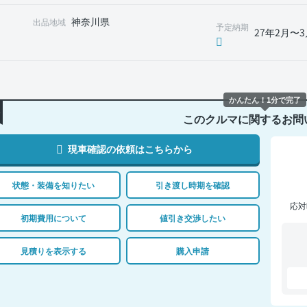
神奈川県
出品地域
予定納期
27年2月〜3
かんたん！1分で完了
このクルマに関するお問
現車確認の依頼はこちらから
状態・装備を知りたい
引き渡し時期を確認
応対
初期費用について
値引き交渉したい
見積りを表示する
購入申請