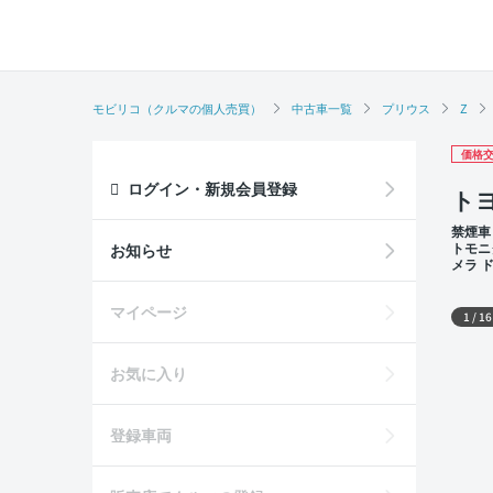
モビリコ（クルマの個人売買）
中古車一覧
プリウス
Z
価格交
ログイン・新規会員登録
トヨ
禁煙車
トモニ
お知らせ
メラ 
外装
マイページ
1
/
16
お気に入り
登録車両