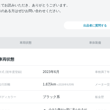
までお読みいただき、ありがとうございます。
味のある方はぜひお問い合わせください。
出品者に質問する
車両状態
車体装備
車両状態
2023年6月
年式 (初年度登録)
車検満了年
1.8万km
走行距離
メーター交
※2026年6月時
ブラック系
ボディカラー
板金歴
小さな傷が一部に見られるが、