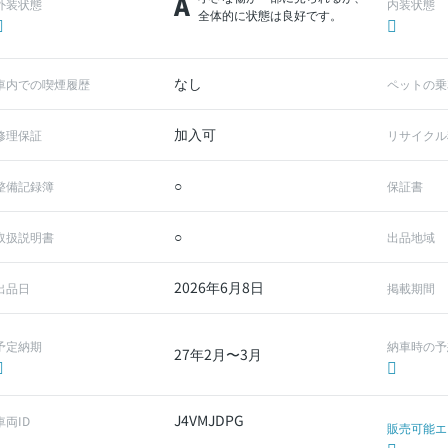
A
外装状態
内装状態
全体的に状態は良好です。
なし
車内での喫煙履歴
ペットの乗
加入可
修理保証
リサイクル
○
整備記録簿
保証書
○
取扱説明書
出品地域
2026年6月8日
出品日
掲載期間
予定納期
納車時の予
27年2月〜3月
J4VMJDPG
車両ID
販売可能エ