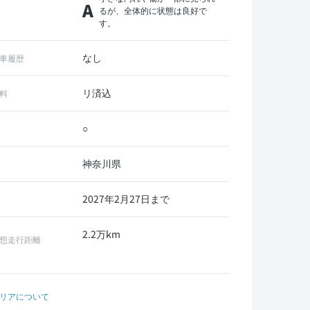
A
るが、全体的に状態は良好で
す。
なし
車履歴
リ済込
料
○
神奈川県
2027年2月27日まで
2.2万km
想走行距離
リアについて