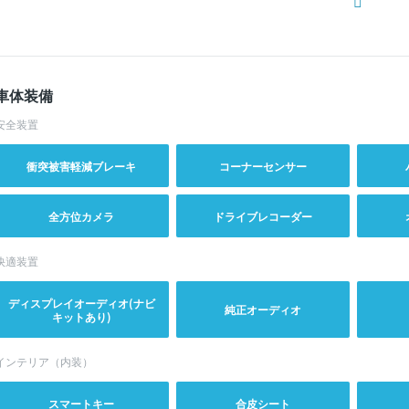
車体装備
安全装置
衝突被害軽減ブレーキ
コーナーセンサー
全方位カメラ
ドライブレコーダー
快適装置
ディスプレイオーディオ(ナビ
純正オーディオ
キットあり)
インテリア（内装）
スマートキー
合皮シート