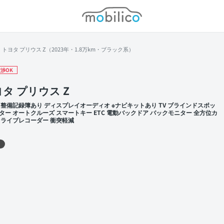
モビリコ
トヨタ プリウス Z（2023年・1.8万km・ブラック系）
渉OK
タ プリウス Z
 整備記録簿あり ディスプレイオーディオ ※ナビキットあり TV ブラインドスポッ
ター オートクルーズ スマートキー ETC 電動バックドア バックモニター 全方位カ
ドライブレコーダー 衝突軽減
 左前