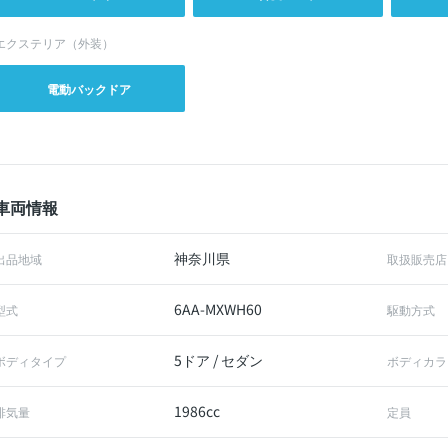
エクステリア（外装）
電動バックドア
車両情報
神奈川県
出品地域
取扱販売店
6AA-MXWH60
型式
駆動方式
5ドア / セダン
ボディタイプ
ボディカラ
1986cc
排気量
定員