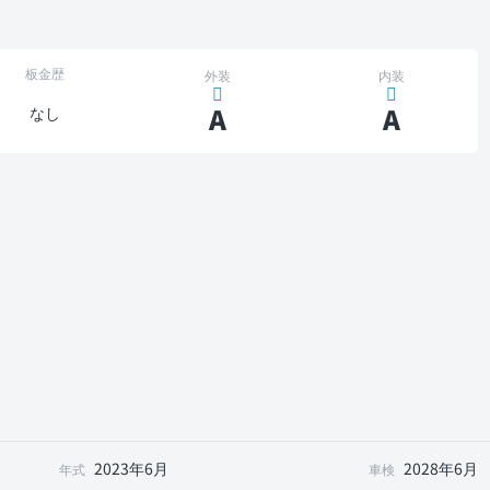
板金歴
外装
内装
A
A
なし
2023年6月
2028年6月
年式
車検