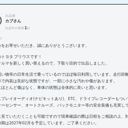
出品者
カブさん
1
出品中の車両
台
ト
心をお寄せいただき、誠にありがとうございます。
のトヨタ プリウスです！
クルマを新しく買い替えるので、下取り目的で出品しました。
買い物等の日常生活で乗っているのでほぼ毎日利用しています。走行距離は
車で内装は良好な状態ですが、一部に小さな汚れや傷があります。
にほとんど傷はなく、車体の状態は全体的に良いと思います。
スプレイオーディオ(ナビキットあり)、ETC、ドライブレコーダーもつ
ナーセンサー、オートクルーズ、バックモニター等の安全装備も充実し
に見ていただくことも可能ですので現車確認の際は日程をご相談の上、
時期は2027年02月を予定しています。ご了承ください。