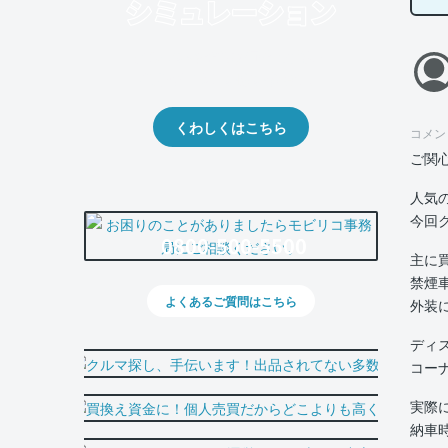
クルマの将来的な価値を予測！
出品や下取りの際の参考に。
くわしくはこちら
コメン
ご関
人気
今回
0800-500-5500
主に
禁煙
よくあるご質問はこちら
外装
ディ
コー
実際
納車