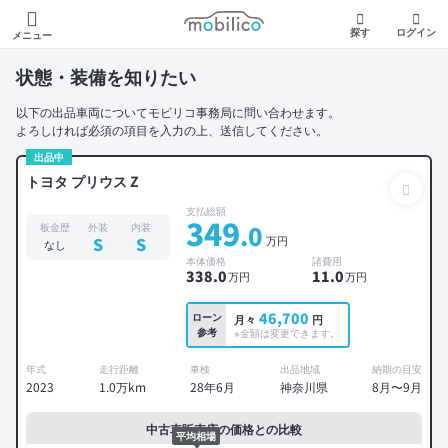
モビリコ
探す
ログイン
メニュー
状態・装備を知りたい
以下の出品車両についてモビリコ事務局に問い合わせます。
よろしければ必須の項目を入力の上、送信してください。
出品中
トヨタ プリウス Z
支払総額
349
.0
板金歴
外装
内装
万円
S
S
なし
本体価格
諸費用
338
.0
11
.0
万円
万円
46,700
ローン
月々
円
参考
※金額は変更できます。
年式
走行距離
車検
出品地域
納期の目安
2023
1.0万km
28年6月
神奈川県
8月〜9月
中古車販売店の価格との比較
平均相場