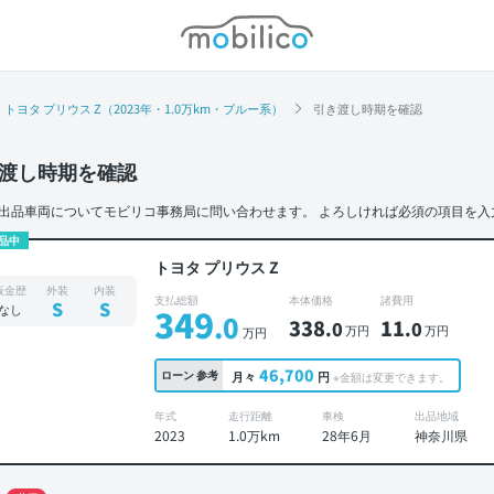
モビリコ
トヨタ プリウス Z（2023年・1.0万km・ブルー系）
引き渡し時期を確認
渡し時期を確認
出品車両についてモビリコ事務局に問い合わせます。
よろしければ必須の項目を入
品中
トヨタ プリウス Z
板金歴
外装
内装
支払総額
本体価格
諸費用
S
S
なし
349
.0
338
11
.0
.0
万円
万円
万円
46,700
ローン
参考
月々
円
※金額は変更できます。
年式
走行距離
車検
出品地域
2023
1.0万km
28年6月
神奈川県