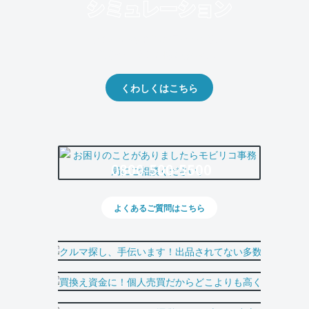
クルマの将来的な価値を予測！
出品や下取りの際の参考に。
くわしくはこちら
0800-500-5500
よくあるご質問はこちら