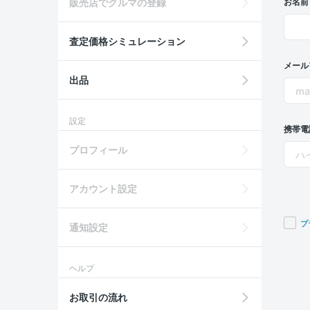
販売店でクルマの登録
お名前
査定価格シミュレーション
メール
出品
設定
携帯電
プロフィール
アカウント設定
プ
通知設定
If you
are a
ヘルプ
huma
ignor
お取引の流れ
this