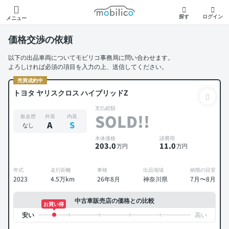
モビリコ
探す
ログイン
メニュー
価格交渉の依頼
以下の出品車両についてモビリコ事務局に問い合わせます。
よろしければ必須の項目を入力の上、送信してください。
売買成約中
トヨタ ヤリスクロス ハイブリッドZ
支払総額
SOLD!!
板金歴
外装
内装
A
S
なし
本体価格
諸費用
203
.0
11
.0
万円
万円
年式
走行距離
車検
出品地域
納期の目安
2023
4.5万km
26年8月
神奈川県
7月〜8月
中古車販売店の価格との比較
お買い得