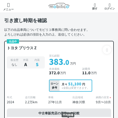
モビリコ
探す
ログイン
メニュー
引き渡し時期を確認
以下の出品車両についてモビリコ事務局に問い合わせます。
よろしければ必須の項目を入力の上、送信してください。
出品中
トヨタ プリウス Z
支払総額
383
.0
板金歴
外装
内装
万円
A
S
なし
本体価格
諸費用
372
.0
11
.0
万円
万円
51,100
ローン
月々
円
参考
※金額は変更できます。
年式
走行距離
車検
出品地域
納期の目安
※
2024
2.2万km
27年11月
神奈川県
9月〜10月
中古車販売店の価格との比較
平均相場