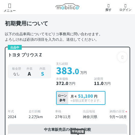
モビリコ
探す
ログイン
メニュー
初期費用について
以下の出品車両についてモビリコ事務局に問い合わせます。
よろしければ必須の項目を入力の上、送信してください。
出品中
トヨタ プリウス Z
支払総額
383
.0
板金歴
外装
内装
万円
A
S
なし
本体価格
諸費用
372
.0
11
.0
万円
万円
51,100
ローン
月々
円
参考
※金額は変更できます。
年式
走行距離
車検
出品地域
納期の目安
※
2024
2.2万km
27年11月
神奈川県
9月〜10月
中古車販売店の価格との比較
平均相場