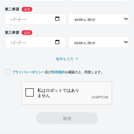
第二希望
必須
第三希望
必須
備考を入力
プライバシーポリシー
及び
利用規約
を確認の上、同意します。
If you
are a
human,
ignore
this
field
送信