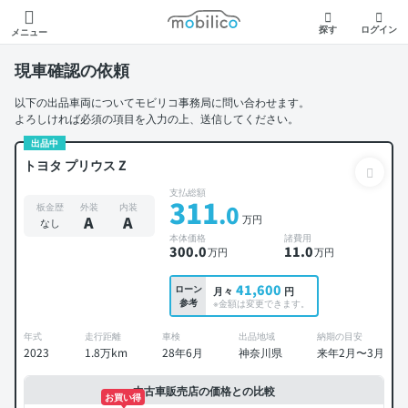
モビリコ
探す
ログイン
メニュー
現車確認の依頼
以下の出品車両についてモビリコ事務局に問い合わせます。
よろしければ必須の項目を入力の上、送信してください。
出品中
トヨタ プリウス Z
支払総額
311
.0
板金歴
外装
内装
万円
A
A
なし
本体価格
諸費用
300
.0
11
.0
万円
万円
41,600
ローン
月々
円
参考
※金額は変更できます。
年式
走行距離
車検
出品地域
納期の目安
2023
1.8万km
28年6月
神奈川県
来年2月〜3月
中古車販売店の価格との比較
お買い得