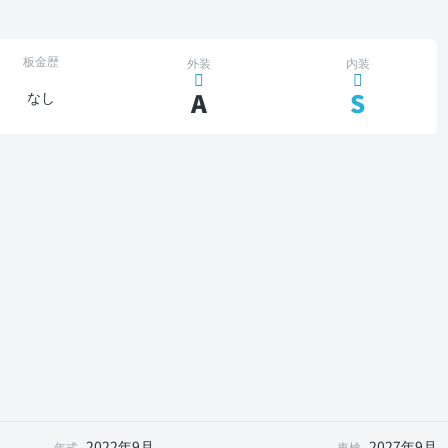
板金歴
外装
内装
A
S
なし
2022年9月
2027年9月
年式
車検