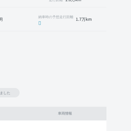
納車時の予想走行距離
月
1.7万km
ました
車両情報