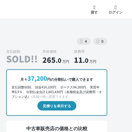
探す
ログイン
4
0
支払総額
本体価格
諸費用
SOLD!!
265
11
.0
.0
万円
万円
外装 正面
37,200
月々
円の分割払いで購入できます
支払回数60回、 頭金416,100円、 ボーナス94,300円、 実質年
率6.9％、 分割払金合計2,803,430円（各種税金及び諸費用・オ
プション込）
※見積り時に変更できます。
見積りを表示する
中古車販売店の価格との比較