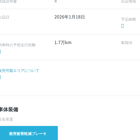
○
取扱説明書
出品地域
2026年1月18日
出品日
予定納期
1.7万km
車両ID
納車時の予想走行距離
販売可能エリアについて
車体装備
安全装置
衝突被害軽減ブレーキ