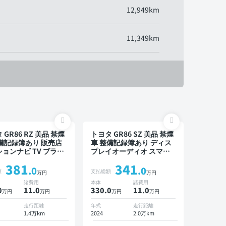
12,949km
11,349km
 GR86 RZ 美品 禁煙
トヨタ GR86 SZ 美品 禁煙
備記録簿あり 販売店
車 整備記録簿あり ディス
ョンナビ TV ブライ
プレイオーディオ スマー
スポットモニター オ
トキー ETC バックモニタ
381
341
クルーズ スマートキ
ー フルエアロ 社外マフラ
.0
.0
額
支払総額
万円
万円
TC バックモニター ド
ー
諸費用
本体
諸費用
ブレコーダー フルエ
0
11
.0
330.0
11
.0
万円
万円
万円
万円
 衝突軽減
走行距離
年式
走行距離
1.4万km
2024
2.0万km