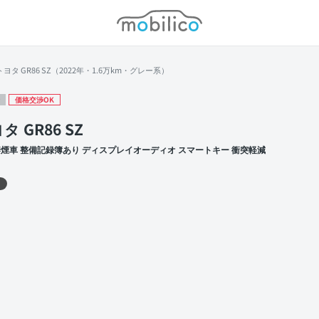
モビリコ
トヨタ GR86 SZ（2022年・1.6万km・グレー系）
価格交渉OK
タ GR86 SZ
禁煙車 整備記録簿あり ディスプレイオーディオ スマートキー 衝突軽減
 左前