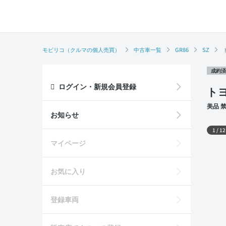
モビリコ（クルマの個人売買）
中古車一覧
GR86
SZ
成約済
ログイン・新規会員登録
トヨ
美品 
席
外装
お知らせ
1
/
12
マイページ
お気に入り
登録車両