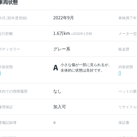
車両状態
2022年9月
年式 (初年度登録)
車検満了年
1.6万km
走行距離
メーター交
※2026年1月時
グレー系
ボディカラー
板金歴
A
小さな傷が一部に見られるが、
外装状態
内装状態
全体的に状態は良好です。
なし
車内での喫煙履歴
ペットの乗
加入可
修理保証
リサイクル
○
整備記録簿
保証書