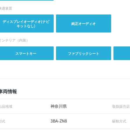
快適装置
ディスプレイオーディオ(ナビ
純正オーディオ
キットなし)
インテリア（内装）
スマートキー
ファブリックシート
車両情報
神奈川県
出品地域
取扱販売店
3BA-ZN8
型式
駆動方式