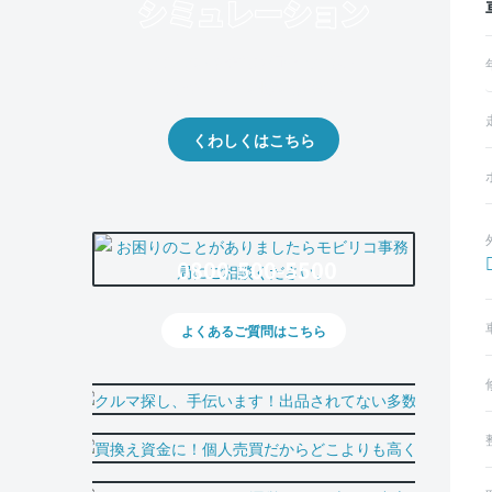
クルマの将来的な価値を予測！
出品や下取りの際の参考に。
くわしくはこちら
0800-500-5500
よくあるご質問はこちら