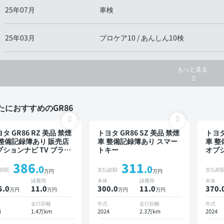
25年07月
車検
25年03月
プロケア10 / あんしん10検
もっと見る
たにおすすめのGR86
タ GR86 RZ 美品 禁煙
トヨタ GR86 SZ 美品 禁煙
トヨタ
 整備記録簿あり 販売店
車 整備記録簿あり スマー
車 整
プションナビ TV ブライ
トキー
オプシ
ドスポットモニター オ
ンド
386
311
トクルーズ スマートキ
ート
.0
.0
総額
支払総額
支払総
万円
万円
ETC バックモニター ド
ー E
諸費用
本体
諸費用
本体
イブレコーダー 衝突軽
ライ
5.0
11
.0
300.0
11
.0
370.
万円
万円
万円
万円
アロ
走行距離
年式
走行距離
年式
4
1.4万km
2024
2.3万km
2024