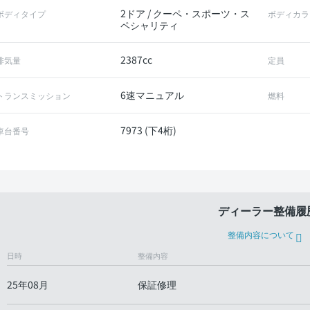
2ドア / クーペ・スポーツ・ス
ボディタイプ
ボディカラ
ペシャリティ
2387cc
排気量
定員
6速マニュアル
トランスミッション
燃料
7973 (下4桁)
車台番号
ディーラー整備履
整備内容について
日時
整備内容
25年08月
保証修理