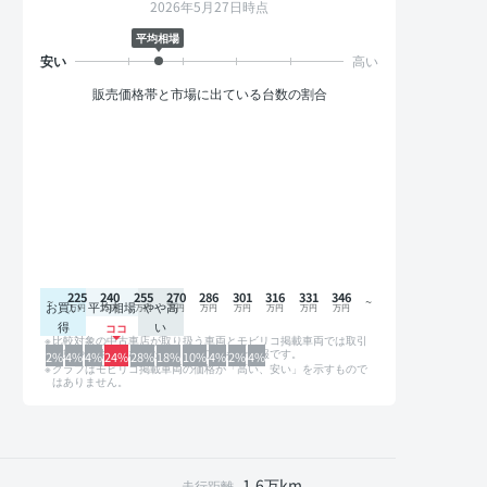
2026年5月27日時点
平均相場
販売価格帯と市場に出ている台数の割合
225
240
255
270
286
301
316
331
346
お買い
平均相場
やや高
得
い
比較対象の中古車店が取り扱う車両とモビリコ掲載車両では取引
形態や条件が異なるため、グラフは参考情報です。
2%
4%
4%
24%
28%
18%
10%
4%
2%
4%
グラフはモビリコ掲載車両の価格が「高い、安い」を示すもので
はありません。
1.6万km
走行距離