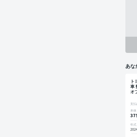
あな
トヨ
車
オ
ン
ー
支払
ー 
本体
ラ
37
減
年式
202