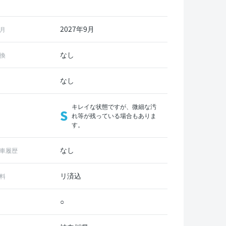
2027年9月
月
なし
換
なし
キレイな状態ですが、微細な汚
S
れ等が残っている場合もありま
す。
なし
車履歴
リ済込
料
○