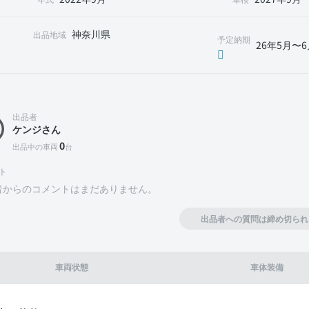
神奈川県
出品地域
予定納期
26年5月〜6
出品者
ケンジさん
0
出品中の車両
台
ト
者からのコメントはまだありません。
出品者への質問は締め切られ
車両状態
車体装備