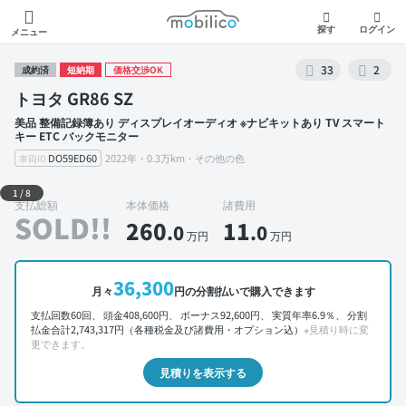
モビリコ
探す
ログイン
メニュー
33
2
成約済
短納期
価格交渉OK
トヨタ GR86 SZ
美品 整備記録簿あり ディスプレイオーディオ ※ナビキットあり TV スマート
キー ETC バックモニター
DO59ED60
2022年・0.3万km・その他の色
車両ID
外装 左前
1
/
8
支払総額
本体価格
諸費用
SOLD!!
260
11
.0
.0
万円
万円
36,300
月々
円の分割払いで購入できます
支払回数60回、 頭金408,600円、 ボーナス92,600円、 実質年率6.9％、 分割
払金合計2,743,317円（各種税金及び諸費用・オプション込）
※見積り時に変
更できます。
見積りを表示する