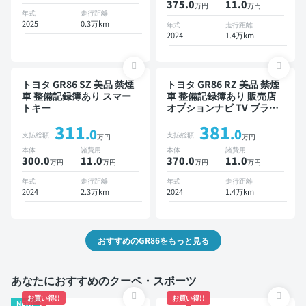
375.0
11
.0
万円
万円
年式
走行距離
2025
0.3万km
年式
走行距離
2024
1.4万km
トヨタ GR86 SZ 美品 禁煙
トヨタ GR86 RZ 美品 禁煙
車 整備記録簿あり スマー
車 整備記録簿あり 販売店
トキー
オプションナビ TV ブライ
ンドスポットモニター オー
311
381
トクルーズ スマートキー
.0
.0
支払総額
支払総額
万円
万円
ETC バックモニター ドラ
本体
諸費用
本体
諸費用
イブレコーダー フルエアロ
300.0
11
.0
370.0
11
.0
万円
万円
万円
万円
衝突軽減
年式
走行距離
年式
走行距離
2024
2.3万km
2024
1.4万km
おすすめのGR86をもっと見る
あなたにおすすめのクーペ・スポーツ
お買い得!!
お買い得!!
NEW!