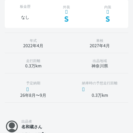
板金歴
外装
内装
S
S
なし
年式
車検
2022年4月
2027年4月
走行距離
出品地域
0.3万km
神奈川県
予定納期
納車時の予想走行距離
26年8月〜9月
0.3万km
出品者
名和蔵さん