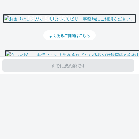
0800-500-5500
よくあるご質問はこちら
すでに成約済です
スマホで新着情報を見逃さない
公式アプリを無料ダウンロード
モビリコ（クルマの個人売買）
中古車一覧
GR86
SZ
トヨタ GR86 