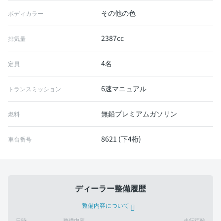
その他の色
ボディカラー
2387cc
排気量
4名
定員
6速マニュアル
トランスミッション
無鉛プレミアムガソリン
燃料
8621 (下4桁)
車台番号
ディーラー整備履歴
整備内容について
日時
整備内容
走行距離