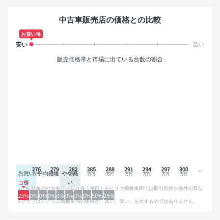
中古車販売店の価格との比較
お買い得
販売価格帯と市場に出ている台数の割合
276
279
282
285
288
291
294
297
300
お買い
平均相場
やや高
得
い
比較対象の中古車店が取り扱う車両とモビリコ掲載車両では取引形態や条件が異な
るため、グラフは参考情報です。
25%
0%
0%
0%
0%
0%
0%
0%
50%
25%
グラフはモビリコ掲載車両の価格が「高い、安い」を示すものではありません。