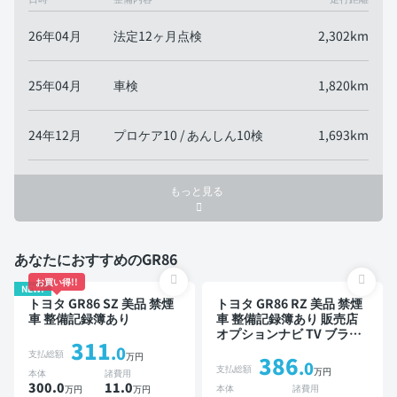
26年04月
法定12ヶ月点検
2,302km
25年04月
車検
1,820km
24年12月
プロケア10 / あんしん10検
1,693km
もっと見る
あなたにおすすめのGR86
お買い得!!
NEW!
トヨタ GR86 SZ 美品 禁煙
トヨタ GR86 RZ 美品 禁煙
車 整備記録簿あり
車 整備記録簿あり 販売店
オプションナビ TV ブライ
311
ンドスポットモニター オー
.0
支払総額
万円
386
トクルーズ スマートキー
.0
支払総額
万円
本体
諸費用
ETC バックモニター ドラ
300.0
11
.0
本体
諸費用
万円
万円
イブレコーダー 衝突軽減