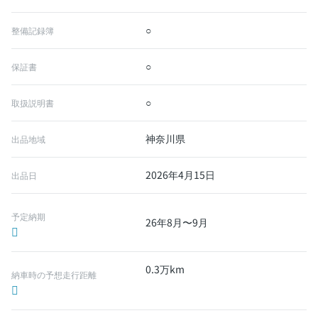
○
整備記録簿
○
保証書
○
取扱説明書
神奈川県
出品地域
2026年4月15日
出品日
予定納期
26年8月〜9月
0.3万km
納車時の予想走行距離