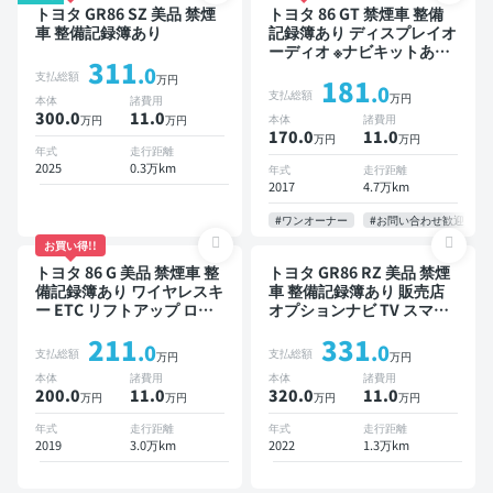
トヨタ GR86 SZ 美品 禁煙
トヨタ 86 GT 禁煙車 整備
車 整備記録簿あり
記録簿あり ディスプレイオ
ーディオ ※ナビキットあり
311
TV オートクルーズ スマー
.0
支払総額
万円
181
トキー ETC バックモニタ
.0
支払総額
万円
本体
諸費用
ー
300.0
11
.0
本体
諸費用
万円
万円
170.0
11
.0
万円
万円
年式
走行距離
2025
0.3万km
年式
走行距離
2017
4.7万km
#ワンオーナー
#お問い合わせ歓迎
お買い得!!
トヨタ 86 G 美品 禁煙車 整
トヨタ GR86 RZ 美品 禁煙
備記録簿あり ワイヤレスキ
車 整備記録簿あり 販売店
ー ETC リフトアップ ロー
オプションナビ TV スマー
ダウン
トキー ETC バックモニタ
211
331
ー ドライブレコーダー
.0
.0
支払総額
支払総額
万円
万円
本体
諸費用
本体
諸費用
200.0
11
.0
320.0
11
.0
万円
万円
万円
万円
年式
走行距離
年式
走行距離
2019
3.0万km
2022
1.3万km