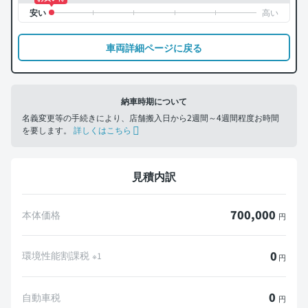
車両詳細ページに戻る
納車時期について
名義変更等の手続きにより、店舗搬入日から2週間～4週間程度お時間
を要します。
詳しくはこちら
見積内訳
700,000
本体価格
円
0
環境性能割課税
※1
円
0
自動車税
円