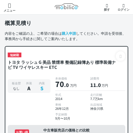
モビリコ
探す
ログイン
メニュー
概算見積り
内容をご確認の上、ご希望の場合は
購入申請
してください。申請を受領後、
事務局から手続きに関してご案内いたします。
短納期
トヨタ ラッシュ G 美品 禁煙車 整備記録簿あり 標準装備ナ
ビ TV ワイヤレスキー ETC
本体価格
諸費用
70
板金歴
外装
内装
.0
11
.0
万円
万円
A
S
なし
年式
走行距離
2014
7.7万km
車検
出品地域
26年12月
神奈川県
予定納期
9月〜10月
中古車販売店の価格との比較
お買い得