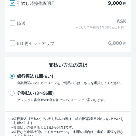
9,000
引渡し時操作説明
円
ASK
陸送
※モビリコ事務局までお問合せ下さい
6,000
ETC再セットアップ
円
支払い方法の選択
銀行振込 (1回払い)
金融機関のマイカーローンをご利用の方はこちらを選択してください。
分割払い (3〜96回)
クレジット審査 (WEB審査)についてメールでご案内します。
支払い回数
銀行振込 (1回払い)でお申し込みの際は、成約後3営業日以内のお支払いを
お願いします。
分割払いの引き落とし日は毎月2日です。
銀行など金融機関のマイカーローンをご利用の場合は、事前に審査を行な
ってください。