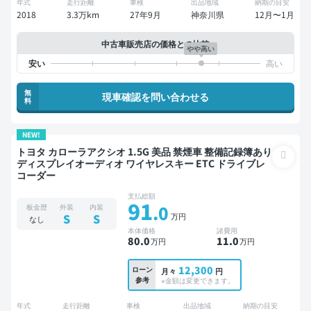
年式
走行距離
車検
出品地域
納期の目安
2018
3.3万km
27年9月
神奈川県
12月〜1月
中古車販売店の価格との比較
やや高い
無
現車確認を問い合わせる
料
NEW!
トヨタ カローラアクシオ 1.5G 美品 禁煙車 整備記録簿あり
ディスプレイオーディオ ワイヤレスキー ETC ドライブレ
コーダー
支払総額
91
.0
板金歴
外装
内装
万円
S
S
なし
本体価格
諸費用
80
.0
11
.0
万円
万円
12,300
ローン
月々
円
参考
※金額は変更できます。
年式
走行距離
車検
出品地域
納期の目安