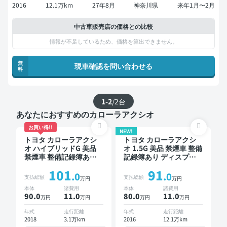
2016
12.1万km
27年8月
神奈川県
来年1月〜2月
中古車販売店の価格との比較
情報が不足しているため、価格を算出できません。
無
現車確認を問い合わせる
料
1-2
/
2
台
あなたにおすすめのカローラアクシオ
お買い得!!
NEW!
トヨタ カローラアクシ
トヨタ カローラアクシ
オ ハイブリッドG 美品
オ 1.5G 美品 禁煙車 整備
禁煙車 整備記録簿あり
記録簿あり ディスプレ
販売店オプションナビ
イオーディオ ワイヤレ
101
91
TV スマートキー バック
スキー ETC ドライブレ
.0
.0
支払総額
支払総額
万円
万円
モニター ドライブレコ
コーダー
本体
諸費用
本体
諸費用
ーダー 衝突軽減
90.0
11
.0
80.0
11
.0
万円
万円
万円
万円
年式
走行距離
年式
走行距離
2018
3.1万km
2016
12.1万km