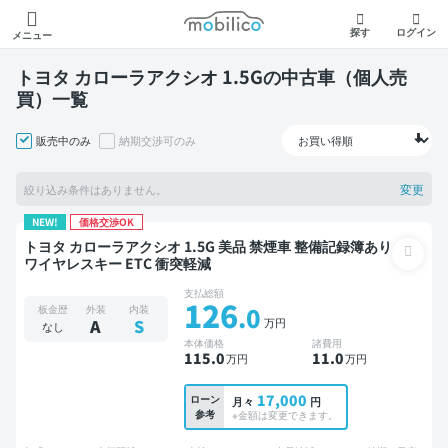
モビリコ
探す
ログイン
メニュー
トヨタ カローラアクシオ 1.5Gの中古車（個人売
買）一覧
販売中のみ
納期交渉可のみ
変更
絞り込み条件はありません。
NEW!
価格交渉OK
トヨタ カローラアクシオ 1.5G 美品 禁煙車 整備記録簿あり
ワイヤレスキー ETC 衝突軽減
支払総額
126
.0
板金歴
外装
内装
万円
A
S
なし
本体価格
諸費用
115
.0
11
.0
万円
万円
17,000
ローン
月々
円
参考
※金額は変更できます。