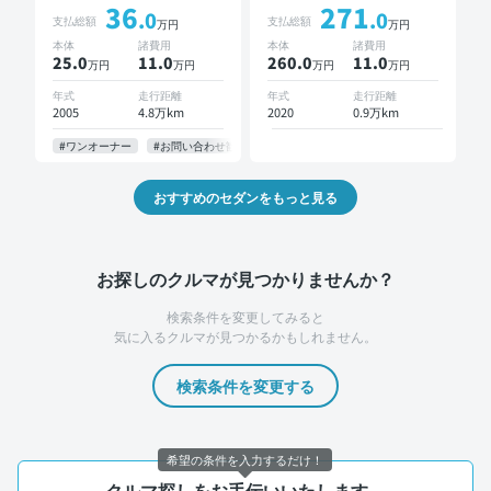
36
271
ーディオ TV スマートキ
モニター オートクルー
.0
.0
支払総額
支払総額
万円
万円
ー ETC バックモニター
ズ スマートキー ETC バ
本体
諸費用
本体
諸費用
ックモニター ドライブ
25.0
11
.0
260.0
11
.0
万円
万円
万円
万円
レコーダー 衝突軽減
年式
走行距離
年式
走行距離
2005
4.8万km
2020
0.9万km
#ワンオーナー
#お問い合わせ歓迎
おすすめのセダンをもっと見る
お探しのクルマが見つかりませんか？
検索条件を変更してみると
気に入るクルマが見つかるかもしれません。
検索条件を変更する
希望の条件を入力するだけ！
クルマ探しをお手伝いいたします。