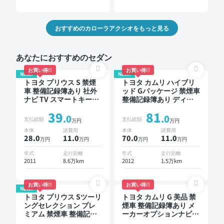
おすすめのカローラアクシオをもっと見る
あなたにおすすめのセダン
お買い得!!
お買い得!!
NEW!
NEW!
トヨタ プリウス S 禁煙
トヨタ カムリ ハイブリ
車 整備記録簿あり 社外
ッド Gパッケージ 禁煙車
ナビ TV スマートキー
整備記録簿あり ディス
ETC バックモニター ド
プレイオーディオ ※ナビ
39
81
ライブレコーダー
キットあり TV スマート
.0
.0
支払総額
支払総額
万円
万円
キー ETC バックモニタ
本体
諸費用
本体
諸費用
ー ドライブレコーダー
28.0
11
.0
70.0
11
.0
万円
万円
万円
万円
年式
走行距離
年式
走行距離
2011
8.6万km
2012
1.5万km
お買い得!!
お買い得!!
NEW!
トヨタ プリウス Sツーリ
トヨタ カムリ G 美品 禁
ングセレクション プレ
煙車 整備記録簿あり メ
ミアム 禁煙車 整備記録
ーカーオプションナビ
簿あり ディスプレイオ
TV ブラインドスポット