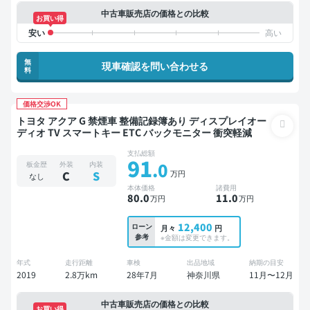
中古車販売店の価格との比較
お買い得
無
現車確認を問い合わせる
料
価格交渉OK
トヨタ アクア G 禁煙車 整備記録簿あり ディスプレイオー
ディオ TV スマートキー ETC バックモニター 衝突軽減
支払総額
91
.0
板金歴
外装
内装
万円
C
S
なし
本体価格
諸費用
80
.0
11
.0
万円
万円
12,400
ローン
月々
円
参考
※金額は変更できます。
年式
走行距離
車検
出品地域
納期の目安
2019
2.8万km
28年7月
神奈川県
11月〜12月
中古車販売店の価格との比較
お買い得