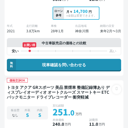
14,700
ローン
月々
円
参考
※金額は変更できます。
年式
走行距離
車検
出品地域
納期の目安
2021
3.8万km
28年1月
神奈川県
来年2月〜3月
中古車販売店の価格との比較
お買い得
無
現車確認を問い合わせる
料
価格交渉OK
トヨタ アクア GRスポーツ 美品 禁煙車 整備記録簿あり デ
ィスプレイオーディオ オートクルーズ スマートキー ETC
バックモニター ドライブレコーダー 衝突軽減
支払総額
251
.0
板金歴
外装
内装
万円
S
S
なし
本体価格
諸費用
240
.0
11
.0
万円
万円