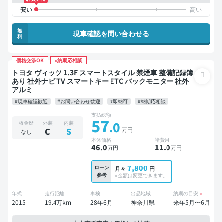
無
現車確認を問い合わせる
料
価格交渉OK
※納期応相談
トヨタ ヴィッツ 1.3F スマートスタイル 禁煙車 整備記録簿
あり 社外ナビ TV スマートキー ETC バックモニター 社外
アルミ
#現車確認歓迎
#お問い合わせ歓迎
#即納可
#納期応相談
支払総額
57
.0
板金歴
外装
内装
万円
C
S
なし
本体価格
諸費用
46
.0
11
.0
万円
万円
7,800
ローン
月々
円
参考
※金額は変更できます。
年式
走行距離
車検
出品地域
納期の目安
※
2015
19.4万km
28年6月
神奈川県
来年5月〜6月