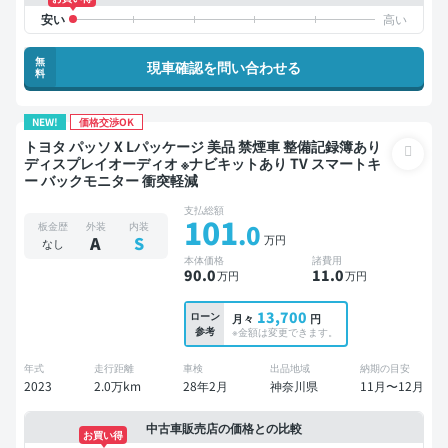
無
現車確認を問い合わせる
料
NEW!
価格交渉OK
トヨタ パッソ X Lパッケージ 美品 禁煙車 整備記録簿あり
ディスプレイオーディオ ※ナビキットあり TV スマートキ
ー バックモニター 衝突軽減
支払総額
101
.0
板金歴
外装
内装
万円
A
S
なし
本体価格
諸費用
90
.0
11
.0
万円
万円
13,700
ローン
月々
円
参考
※金額は変更できます。
年式
走行距離
車検
出品地域
納期の目安
2023
2.0万km
28年2月
神奈川県
11月〜12月
中古車販売店の価格との比較
お買い得