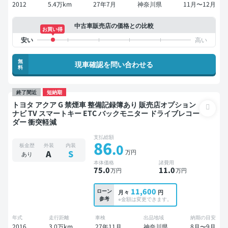
2012
5.4万km
27年7月
神奈川県
11月〜12月
中古車販売店の価格との比較
お買い得
無
現車確認を問い合わせる
料
終了間近
短納期
トヨタ アクア G 禁煙車 整備記録簿あり 販売店オプション
ナビ TV スマートキー ETC バックモニター ドライブレコー
ダー 衝突軽減
支払総額
86
.0
板金歴
外装
内装
万円
A
S
あり
本体価格
諸費用
75
.0
11
.0
万円
万円
11,600
ローン
月々
円
参考
※金額は変更できます。
年式
走行距離
車検
出品地域
納期の目安
2016
3.0万km
27年11月
神奈川県
8月〜9月