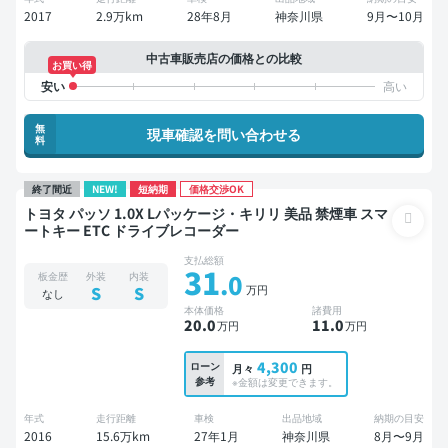
2017
2.9万km
28年8月
神奈川県
9月〜10月
中古車販売店の価格との比較
お買い得
無
現車確認を問い合わせる
料
終了間近
NEW!
短納期
価格交渉OK
トヨタ パッソ 1.0X Lパッケージ・キリリ 美品 禁煙車 スマ
ートキー ETC ドライブレコーダー
支払総額
31
.0
板金歴
外装
内装
万円
S
S
なし
本体価格
諸費用
20
.0
11
.0
万円
万円
4,300
ローン
月々
円
参考
※金額は変更できます。
年式
走行距離
車検
出品地域
納期の目安
2016
15.6万km
27年1月
神奈川県
8月〜9月