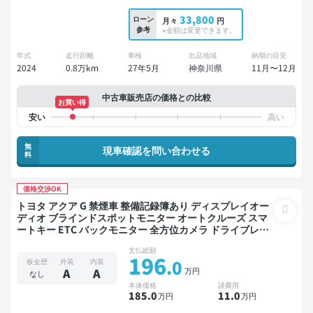
33,800
ローン
月々
円
参考
※金額は変更できます。
年式
走行距離
車検
出品地域
納期の目安
2024
0.8万km
27年5月
神奈川県
11月〜12月
中古車販売店の価格との比較
お買い得
無
現車確認を問い合わせる
料
価格交渉OK
トヨタ アクア G 禁煙車 整備記録簿あり ディスプレイオー
ディオ ブラインドスポットモニター オートクルーズ スマ
ートキー ETC バックモニター 全方位カメラ ドライブレコ
ーダー 衝突軽減
支払総額
196
.0
板金歴
外装
内装
万円
A
A
なし
本体価格
諸費用
185
.0
11
.0
万円
万円