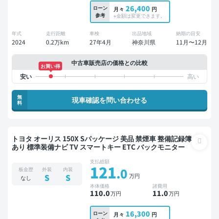
26,400
ローン
月々
円
参考
※金額は変更できます。
年式
走行距離
車検
出品地域
納期の目安
2024
0.2万km
27年4月
神奈川県
11月〜12月
中古車販売店の価格との比較
お買い得
無
現車確認を問い合わせる
料
トヨタ オーリス 150X Sパッケージ 美品 禁煙車 整備記録簿
あり 標準装備ナビ TV スマートキー ETC バックモニター
支払総額
121
.0
板金歴
外装
内装
万円
S
S
なし
本体価格
諸費用
110
.0
11
.0
万円
万円
16,300
ローン
月々
円