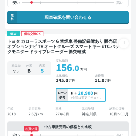
無
現車確認を問い合わせる
料
NEW!
価格交渉OK
トヨタ カローラスポーツ G 禁煙車 整備記録簿あり 販売店
オプションナビ TV オートクルーズ スマートキー ETC バッ
クモニター ドライブレコーダー 衝突軽減
支払総額
156
.0
板金歴
外装
内装
万円
B
S
なし
本体価格
諸費用
145
.0
11
.0
万円
万円
20,900
ローン
月々
円
参考
※金額は変更できます。
年式
走行距離
車検
出品地域
納期の目安
2018
2.6万km
27年8月
神奈川県
10月〜11月
中古車販売店の価格との比較
お買い得