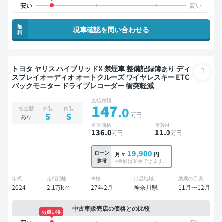
無
現車確認を問い合わせる
料
トヨタ ヤリス ハイブリッドX 禁煙車 整備記録簿あり ディ
スプレイオーディオ オートクルーズ ワイヤレスキー ETC
バックモニター ドライブレコーダー 衝突軽減
支払総額
147
.0
板金歴
外装
内装
万円
S
S
あり
本体価格
諸費用
136
.0
11
.0
万円
万円
19,900
ローン
月々
円
参考
※金額は変更できます。
年式
走行距離
車検
出品地域
納期の目安
2024
2.1万km
27年2月
神奈川県
11月〜12月
中古車販売店の価格との比較
お買い得