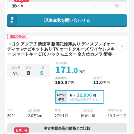
無
現車確認を問い合わせる
料
価格交渉OK
トヨタ アクア Z 禁煙車 整備記録簿あり ディスプレイオー
ディオ ※ナビキットあり TV オートクルーズ ワイヤレスキ
ー スマートキー ETC バックモニター 全方位カメラ 衝突軽
減
支払総額
171
.0
板金歴
外装
内装
万円
B
S
なし
本体価格
諸費用
160
.0
11
.0
万円
万円
22,900
ローン
月々
円
参考
※金額は変更できます。
年式
走行距離
車検
出品地域
納期の目安
2024
2.0万km
27年1月
神奈川県
10月〜11月
中古車販売店の価格との比較
お買い得