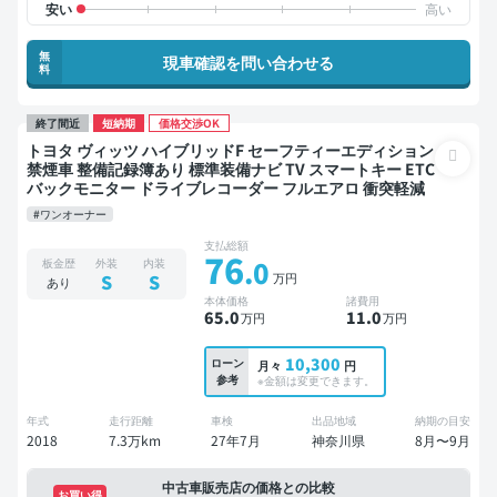
無
現車確認を問い合わせる
料
終了間近
短納期
価格交渉OK
トヨタ ヴィッツ ハイブリッドF セーフティーエディション
禁煙車 整備記録簿あり 標準装備ナビ TV スマートキー ETC
バックモニター ドライブレコーダー フルエアロ 衝突軽減
#ワンオーナー
支払総額
76
.0
板金歴
外装
内装
万円
S
S
あり
本体価格
諸費用
65
.0
11
.0
万円
万円
10,300
ローン
月々
円
参考
※金額は変更できます。
年式
走行距離
車検
出品地域
納期の目安
2018
7.3万km
27年7月
神奈川県
8月〜9月
中古車販売店の価格との比較
お買い得