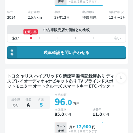
参考
※金額は変更できます。
年式
走行距離
車検
出品地域
納期の目安
2014
2.5万km
27年12月
神奈川県
12月〜1月
中古車販売店の価格との比較
お買い得
無
現車確認を問い合わせる
料
トヨタ ヤリス ハイブリッドG 禁煙車 整備記録簿あり ディ
スプレイオーディオ ※ナビキットあり TV ブラインドスポ
ットモニター オートクルーズ スマートキー ETC バックモ
ニター ドライブレコーダー 衝突軽減
支払総額
96
.0
板金歴
外装
内装
万円
A
S
あり
本体価格
諸費用
85
.0
11
.0
万円
万円
12,900
ローン
月々
円
参考
※金額は変更できます。