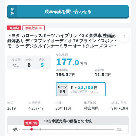
無
現車確認を問い合わせる
料
短納期
価格交渉OK
トヨタ カローラスポーツ ハイブリッドG Z 禁煙車 整備記
録簿あり ディスプレイオーディオ TV ブラインドスポット
モニター デジタルインナーミラー オートクルーズ スマー
トキー ETC バックモニター ドライブレコーダー 衝突軽減
支払総額
177
.0
板金歴
外装
内装
万円
B
S
なし
本体価格
諸費用
166
.0
11
.0
万円
万円
23,700
ローン
月々
円
参考
※金額は変更できます。
年式
走行距離
車検
出品地域
納期の目安
2019
4.2万km
26年11月
神奈川県
9月〜10月
中古車販売店の価格との比較
お買い得