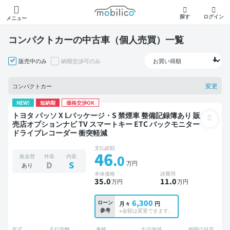
モビリコ
探す
ログイン
メニュー
コンパクトカーの中古車（個人売買）一覧
販売中のみ
納期交渉可のみ
変更
コンパクトカー
NEW!
短納期
価格交渉OK
トヨタ パッソ X Lパッケージ・S 禁煙車 整備記録簿あり 販
売店オプションナビ TV スマートキー ETC バックモニター
ドライブレコーダー 衝突軽減
支払総額
46
.0
板金歴
外装
内装
万円
D
S
あり
本体価格
諸費用
35
.0
11
.0
万円
万円
6,300
ローン
月々
円
参考
※金額は変更できます。
年式
走行距離
車検
出品地域
納期の目安