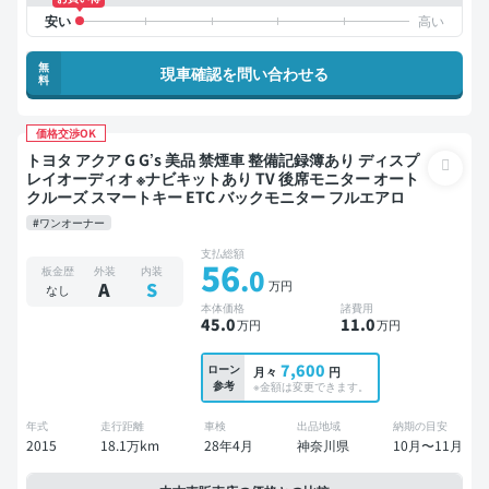
無
現車確認を問い合わせる
料
価格交渉OK
トヨタ アクア G G’s 美品 禁煙車 整備記録簿あり ディスプ
レイオーディオ ※ナビキットあり TV 後席モニター オート
クルーズ スマートキー ETC バックモニター フルエアロ
#ワンオーナー
支払総額
56
.0
板金歴
外装
内装
万円
A
S
なし
本体価格
諸費用
45
.0
11
.0
万円
万円
7,600
ローン
月々
円
参考
※金額は変更できます。
年式
走行距離
車検
出品地域
納期の目安
2015
18.1万km
28年4月
神奈川県
10月〜11月