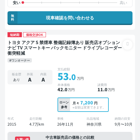
無
現車確認を問い合わせる
料
短納期
価格交渉OK
トヨタ アクア S 禁煙車 整備記録簿あり 販売店オプション
ナビ TV スマートキー バックモニター ドライブレコーダー
衝突軽減
#ワンオーナー
支払総額
53
.0
板金歴
外装
内装
万円
A
A
あり
本体価格
諸費用
42
.0
11
.0
万円
万円
7,200
ローン
月々
円
参考
※金額は変更できます。
年式
走行距離
車検
出品地域
納期の目安
2015
4.7万km
26年11月
神奈川県
9月〜10月
中古車販売店の価格との比較
お買い得