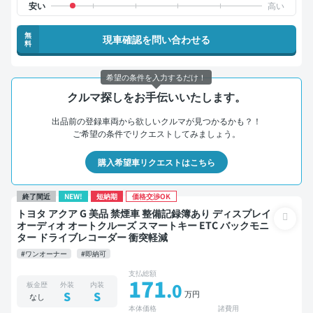
無
現車確認を問い合わせる
料
希望の条件を入力するだけ！
クルマ探しをお手伝いいたします。
出品前の登録車両から欲しいクルマが見つかるかも？！
ご希望の条件でリクエストしてみましょう。
購入希望車リクエストはこちら
終了間近
NEW!
短納期
価格交渉OK
トヨタ アクア G 美品 禁煙車 整備記録簿あり ディスプレイ
オーディオ オートクルーズ スマートキー ETC バックモニ
ター ドライブレコーダー 衝突軽減
#ワンオーナー
#即納可
支払総額
171
.0
板金歴
外装
内装
万円
S
S
なし
本体価格
諸費用