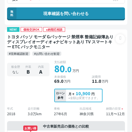
無
現車確認を問い合わせる
料
NEW!
価格交渉OK
※納期応相談
トヨタ パッソ モーダ Gパッケージ 禁煙車 整備記録簿あり
ディスプレイオーディオ ※ナビキットあり TV スマートキ
ー ETC バックモニター
#現車確認歓迎
#お問い合わせ歓迎
支払総額
80
.0
板金歴
外装
内装
万円
B
A
なし
本体価格
諸費用
69
.0
11
.0
万円
万円
10,900
ローン
月々
円
参考
※金額は変更できます。
年式
走行距離
車検
出品地域
納期の目安
※
2018
3.0万km
27年6月
神奈川県
11月〜12月
中古車販売店の価格との比較
お買い得