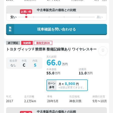
中古車販売店の価格との比較
お買い得
無
現車確認を問い合わせる
料
終了間近
短納期
価格交渉OK
トヨタ ヴィッツ F 禁煙車 整備記録簿あり ワイヤレスキー
支払総額
66
.0
板金歴
外装
内装
万円
C
S
なし
本体価格
諸費用
55
.0
11
.0
万円
万円
8,900
ローン
月々
円
参考
※金額は変更できます。
年式
走行距離
車検
出品地域
納期の目安
2017
2.1万km
28年5月
神奈川県
9月〜10月
中古車販売店の価格との比較