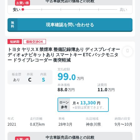
中古車販売店の価格との比較
お買い得
無
現車確認を問い合わせる
料
短納期
価格交渉OK
トヨタ ヤリス X 禁煙車 整備記録簿あり ディスプレイオー
ディオ ※ナビキットあり スマートキー ETC バックモニタ
ー ドライブレコーダー 衝突軽減
支払総額
99
.0
板金歴
外装
内装
万円
C
S
あり
本体価格
諸費用
88
.0
11
.0
万円
万円
13,300
ローン
月々
円
参考
※金額は変更できます。
年式
走行距離
車検
出品地域
納期の目安
2021
0.8万km
28年3月
神奈川県
9月〜10月
中古車販売店の価格との比較
お買い得