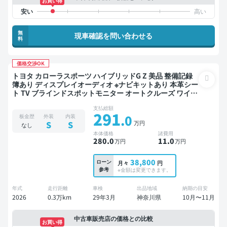
お買い得
無
現車確認を問い合わせる
料
価格交渉OK
トヨタ カローラスポーツ ハイブリッドG Z 美品 整備記録
簿あり ディスプレイオーディオ ※ナビキットあり 本革シー
ト TV ブラインドスポットモニター オートクルーズ ワイヤ
レスキー スマートキー ETC バックモニター ドライブレコ
支払総額
ーダー 衝突軽減
291
.0
板金歴
外装
内装
万円
S
S
なし
本体価格
諸費用
280
.0
11
.0
万円
万円
38,800
ローン
月々
円
参考
※金額は変更できます。
年式
走行距離
車検
出品地域
納期の目安
2026
0.3万km
29年3月
神奈川県
10月〜11月
中古車販売店の価格との比較
お買い得