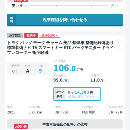
無
現車確認を問い合わせる
料
終了間近
短納期
価格交渉OK
トヨタ パッソ モーダ チャーム 美品 禁煙車 整備記録簿あり
標準装備ナビ TV スマートキー ETC バックモニター ドライ
ブレコーダー 衝突軽減
支払総額
106
.0
板金歴
外装
内装
万円
A
S
なし
本体価格
諸費用
95
.0
11
.0
万円
万円
14,300
ローン
月々
円
参考
※金額は変更できます。
年式
走行距離
車検
出品地域
納期の目安
2021
3.2万km
28年2月
神奈川県
8月〜9月
中古車販売店の価格との比較
お買い得