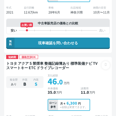
年式
走行距離
車検
出品地域
納期の目安
2021
12.6万km
28年6月
神奈川県
10月〜11月
中古車販売店の価格との比較
お買い得
無
現車確認を問い合わせる
料
短納期
価格交渉OK
トヨタ アクア S 禁煙車 整備記録簿あり 標準装備ナビ TV
スマートキー ETC ドライブレコーダー
支払総額
46
.0
板金歴
外装
内装
万円
B
S
あり
本体価格
諸費用
35
.0
11
.0
万円
万円
6,300
ローン
月々
円
参考
※金額は変更できます。