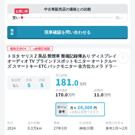
中古車販売店の価格との比較
お買い得
無
現車確認を問い合わせる
料
価格交渉OK
※納期応相談
トヨタ ヤリス Z 美品 禁煙車 整備記録簿あり ディスプレイ
オーディオ TV ブラインドスポットモニター オートクルー
ズ スマートキー ETC バックモニター 全方位カメラ ドライ
ブレコーダー 衝突軽減
支払総額
181
.0
板金歴
外装
内装
万円
S
S
なし
本体価格
諸費用
170
.0
11
.0
万円
万円
24,300
ローン
月々
円
参考
※金額は変更できます。
年式
走行距離
車検
出品地域
納期の目安
※
2024
0.3万km
27年3月
神奈川県
来年1月〜2月