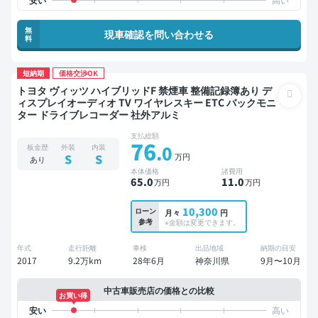
無
現車確認を問い合わせる
料
短納期
価格交渉OK
トヨタ ヴィッツ ハイブリッドF 禁煙車 整備記録簿あり デ
ィスプレイオーディオ TV ワイヤレスキー ETC バックモニ
ター ドライブレコーダー 社外アルミ
支払総額
76
.0
板金歴
外装
内装
万円
S
S
あり
本体価格
諸費用
65
.0
11
.0
万円
万円
10,300
ローン
月々
円
参考
※金額は変更できます。
年式
走行距離
車検
出品地域
納期の目安
2017
9.2万km
28年6月
神奈川県
9月〜10月
中古車販売店の価格との比較
お買い得