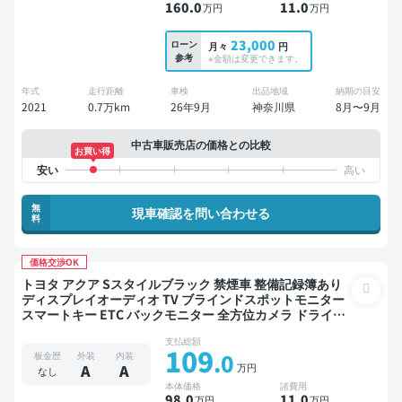
160
.0
11
.0
万円
万円
23,000
ローン
月々
円
参考
※金額は変更できます。
年式
走行距離
車検
出品地域
納期の目安
2021
0.7万km
26年9月
神奈川県
8月〜9月
中古車販売店の価格との比較
お買い得
無
現車確認を問い合わせる
料
価格交渉OK
トヨタ アクア Sスタイルブラック 禁煙車 整備記録簿あり
ディスプレイオーディオ TV ブラインドスポットモニター
スマートキー ETC バックモニター 全方位カメラ ドライブ
レコーダー 衝突軽減
支払総額
109
.0
板金歴
外装
内装
万円
A
A
なし
本体価格
諸費用
98
.0
11
.0
万円
万円