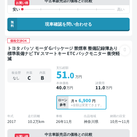
中古車販売店の価格との比較
お買い得
無
現車確認を問い合わせる
料
価格交渉OK
トヨタ パッソ モーダ Gパッケージ 禁煙車 整備記録簿あり
標準装備ナビ TV スマートキー ETC バックモニター 衝突軽
減
支払総額
51
.0
板金歴
外装
内装
万円
C
B
なし
本体価格
諸費用
40
.0
11
.0
万円
万円
6,900
ローン
月々
円
参考
※金額は変更できます。
年式
走行距離
車検
出品地域
納期の目安
2017
10.2万km
26年11月
神奈川県
10月〜11月
中古車販売店の価格との比較
お買い得