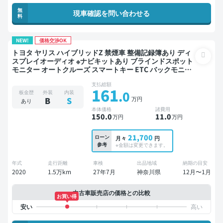
無
現車確認を問い合わせる
料
NEW!
価格交渉OK
トヨタ ヤリス ハイブリッドZ 禁煙車 整備記録簿あり ディ
スプレイオーディオ ※ナビキットあり ブラインドスポット
モニター オートクルーズ スマートキー ETC バックモニタ
ー 全方位カメラ ドライブレコーダー 衝突軽減
支払総額
161
.0
板金歴
外装
内装
万円
B
S
あり
本体価格
諸費用
150
.0
11
.0
万円
万円
21,700
ローン
月々
円
参考
※金額は変更できます。
年式
走行距離
車検
出品地域
納期の目安
2020
1.5万km
27年7月
神奈川県
12月〜1月
中古車販売店の価格との比較
お買い得