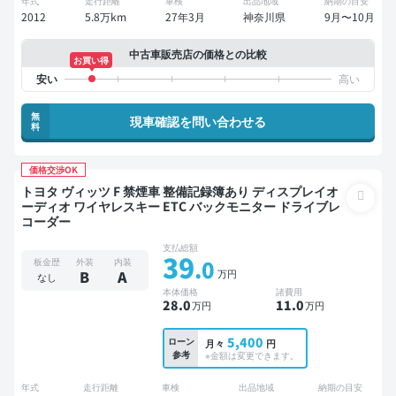
年式
走行距離
車検
出品地域
納期の目安
2012
5.8万km
27年3月
神奈川県
9月〜10月
中古車販売店の価格との比較
お買い得
無
現車確認を問い合わせる
料
価格交渉OK
トヨタ ヴィッツ F 禁煙車 整備記録簿あり ディスプレイオ
ーディオ ワイヤレスキー ETC バックモニター ドライブレ
コーダー
支払総額
39
.0
板金歴
外装
内装
万円
B
A
なし
本体価格
諸費用
28
.0
11
.0
万円
万円
5,400
ローン
月々
円
参考
※金額は変更できます。
年式
走行距離
車検
出品地域
納期の目安