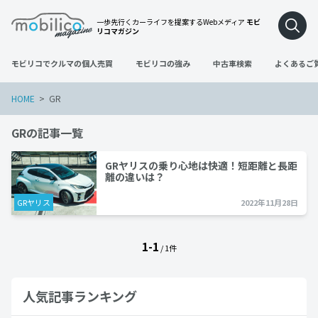
一歩先行くカーライフを提案するWebメディア
モビ
リコマガジン
モビリコでクルマの個人売買
モビリコの強み
中古車検索
よくあるご
HOME
GR
GRの記事一覧
GRヤリスの乗り心地は快適！短距離と長距
離の違いは？
GRヤリス
2022年11月28日
1-1
/ 1件
人気記事ランキング