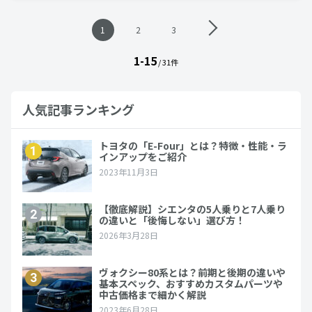
投
1
2
3
稿
ナ
1-15
ビ
/ 31件
ゲ
ー
シ
人気記事ランキング
ョ
ン