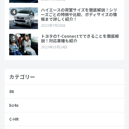
カテゴリー
86
bz4x
C-HR