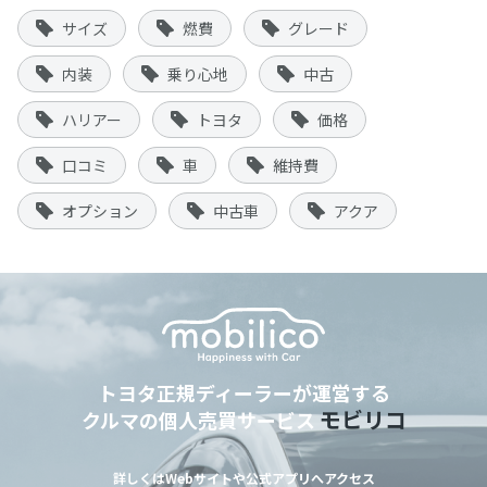
サイズ
燃費
グレード
内装
乗り心地
中古
ハリアー
トヨタ
価格
口コミ
車
維持費
オプション
中古車
アクア
トヨタ正規ディーラーが運営する
モビリコ
クルマの個人売買サービス
詳しくはWebサイトや公式アプリへアクセス