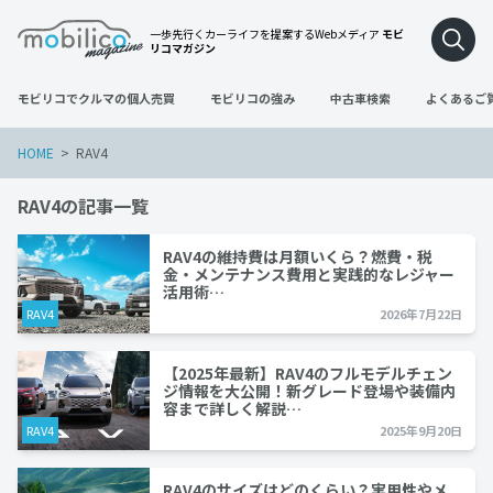
一歩先行くカーライフを提案するWebメディア
モビ
リコマガジン
モビリコでクルマの個人売買
モビリコの強み
中古車検索
よくあるご
HOME
RAV4
RAV4の記事一覧
RAV4の維持費は月額いくら？燃費・税
金・メンテナンス費用と実践的なレジャー
活用術…
RAV4
2026年7月22日
【2025年最新】RAV4のフルモデルチェン
ジ情報を大公開！新グレード登場や装備内
容まで詳しく解説…
RAV4
2025年9月20日
RAV4のサイズはどのくらい？実用性やメ