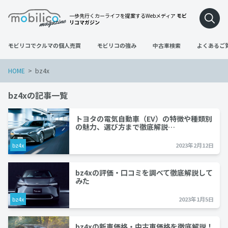
一歩先行くカーライフを提案するWebメディア
モビ
リコマガジン
モビリコでクルマの個人売買
モビリコの強み
中古車検索
よくあるご
HOME
bz4x
bz4xの記事一覧
トヨタの電気自動車（EV）の特徴や種類別
の魅力、選び方まで徹底解説…
bz4x
2023年2月12日
bz4xの評価・口コミを調べて徹底解説して
みた
bz4x
2023年1月5日
bz4xの新車価格・中古車価格を徹底解説！