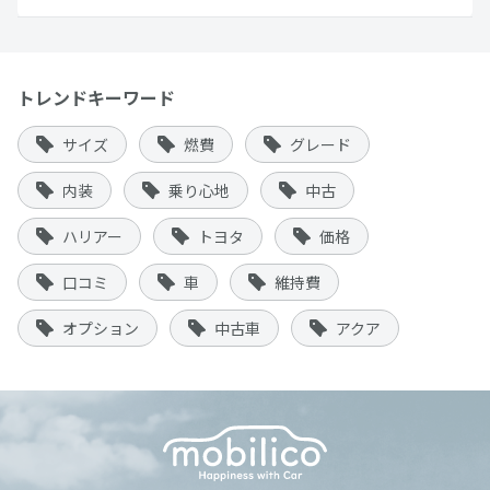
トレンドキーワード
サイズ
燃費
グレード
内装
乗り心地
中古
ハリアー
トヨタ
価格
口コミ
車
維持費
オプション
中古車
アクア