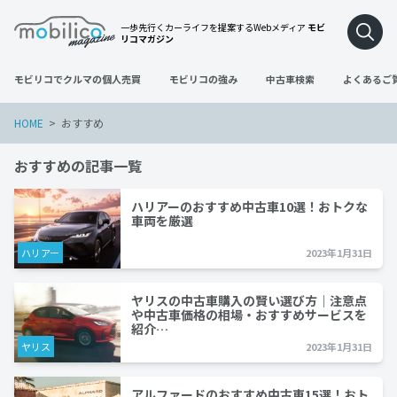
一歩先行くカーライフを提案するWebメディア
モビ
リコマガジン
モビリコでクルマの個人売買
モビリコの強み
中古車検索
よくあるご
HOME
おすすめ
おすすめの記事一覧
ハリアーのおすすめ中古車10選！おトクな
車両を厳選
ハリアー
2023年1月31日
ヤリスの中古車購入の賢い選び方｜注意点
や中古車価格の相場・おすすめサービスを
紹介…
ヤリス
2023年1月31日
アルファードのおすすめ中古車15選！おト