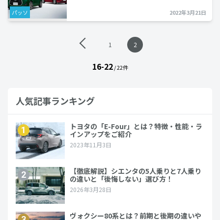
パッソ
2022年3月21日
投
1
2
稿
ナ
16-22
ビ
/ 22件
ゲ
ー
シ
人気記事ランキング
ョ
ン