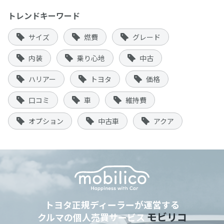
トレンドキーワード
サイズ
燃費
グレード
内装
乗り心地
中古
ハリアー
トヨタ
価格
口コミ
車
維持費
オプション
中古車
アクア
トヨタ正規ディーラーが運営する
モビリコ
クルマの個人売買サービス