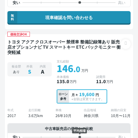
無
現車確認を問い合わせる
料
価格交渉OK
トヨタ アクア クロスオーバー 禁煙車 整備記録簿あり 販売
店オプションナビ TV スマートキー ETC バックモニター 衝
突軽減
支払総額
146
.0
板金歴
外装
内装
万円
S
A
あり
本体価格
諸費用
135
.0
11
.0
万円
万円
19,600
ローン
月々
円
参考
※金額は変更できます。
年式
走行距離
車検
出品地域
納期の目安
2017
3.6万km
26年10月
神奈川県
10月〜11月
中古車販売店の価格との比較
平均相場