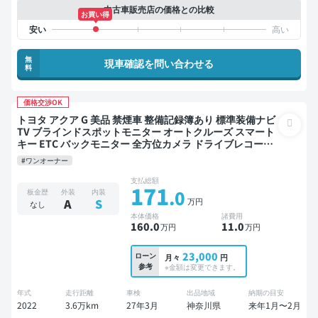
中古車販売店の価格との比較
お買い得
無
現車確認を問い合わせる
料
価格交渉OK
トヨタ アクア G 美品 禁煙車 整備記録簿あり 標準装備ナビ
TV ブラインドスポットモニター オートクルーズ スマート
キー ETC バックモニター 全方位カメラ ドライブレコーダ
ー 衝突軽減
#ワンオーナー
支払総額
171
.0
板金歴
外装
内装
万円
A
S
なし
本体価格
諸費用
160
.0
11
.0
万円
万円
23,000
ローン
月々
円
参考
※金額は変更できます。
年式
走行距離
車検
出品地域
納期の目安
2022
3.6万km
27年3月
神奈川県
来年1月〜2月