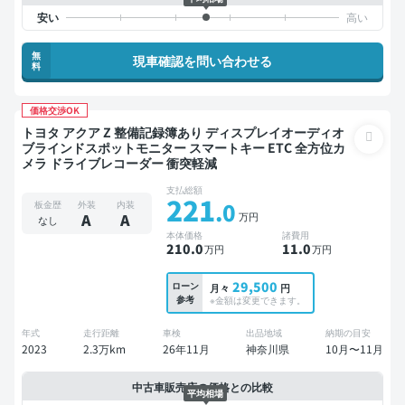
無
現車確認を問い合わせる
料
価格交渉OK
トヨタ アクア Z 整備記録簿あり ディスプレイオーディオ
ブラインドスポットモニター スマートキー ETC 全方位カ
メラ ドライブレコーダー 衝突軽減
支払総額
221
.0
板金歴
外装
内装
万円
A
A
なし
本体価格
諸費用
210
.0
11
.0
万円
万円
29,500
ローン
月々
円
参考
※金額は変更できます。
年式
走行距離
車検
出品地域
納期の目安
2023
2.3万km
26年11月
神奈川県
10月〜11月
中古車販売店の価格との比較
平均相場