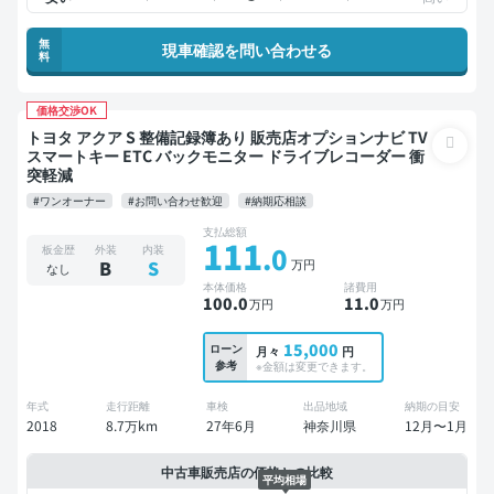
無
現車確認を問い合わせる
料
価格交渉OK
トヨタ アクア S 整備記録簿あり 販売店オプションナビ TV
スマートキー ETC バックモニター ドライブレコーダー 衝
突軽減
#ワンオーナー
#お問い合わせ歓迎
#納期応相談
支払総額
111
.0
板金歴
外装
内装
万円
B
S
なし
本体価格
諸費用
100
.0
11
.0
万円
万円
15,000
ローン
月々
円
参考
※金額は変更できます。
年式
走行距離
車検
出品地域
納期の目安
2018
8.7万km
27年6月
神奈川県
12月〜1月
中古車販売店の価格との比較
平均相場