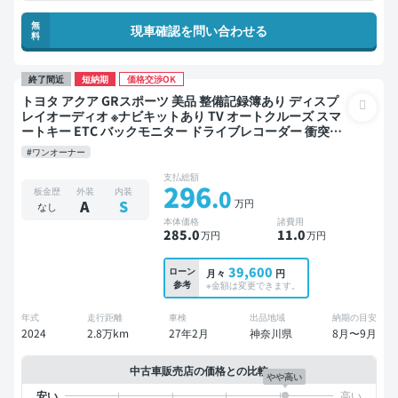
無
現車確認を問い合わせる
料
終了間近
短納期
価格交渉OK
トヨタ アクア GRスポーツ 美品 整備記録簿あり ディスプ
レイオーディオ ※ナビキットあり TV オートクルーズ スマ
ートキー ETC バックモニター ドライブレコーダー 衝突軽
減
#ワンオーナー
支払総額
296
.0
板金歴
外装
内装
万円
A
S
なし
本体価格
諸費用
285
.0
11
.0
万円
万円
39,600
ローン
月々
円
参考
※金額は変更できます。
年式
走行距離
車検
出品地域
納期の目安
2024
2.8万km
27年2月
神奈川県
8月〜9月
中古車販売店の価格との比較
やや高い