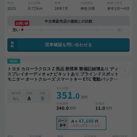
年式
走行距離
車検
出品地域
納期の目安
2025
0.7万km
28年7月
神奈川県
来年3月〜4月
中古車販売店の価格との比較
お買い得
無
現車確認を問い合わせる
料
NEW!
トヨタ カローラクロス Z 美品 禁煙車 整備記録簿あり ディ
スプレイオーディオ ※ナビキットあり ブラインドスポット
モニター オートクルーズ スマートキー ETC 電動バックド
ア バックモニター 全方位カメラ ドライブレコーダー 衝突
支払総額
軽減
351
.0
板金歴
外装
内装
万円
A
S
なし
本体価格
諸費用
340
.0
11
.0
万円
万円
47,100
ローン
月々
円
参考
※金額は変更できます。
年式
走行距離
車検
出品地域
納期の目安