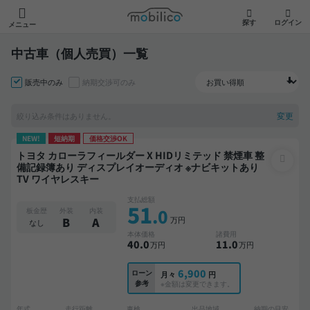
モビリコ
探す
ログイン
メニュー
中古車（個人売買）一覧
販売中のみ
納期交渉可のみ
変更
絞り込み条件はありません。
NEW!
短納期
価格交渉OK
トヨタ カローラフィールダー X HIDリミテッド 禁煙車 整
備記録簿あり ディスプレイオーディオ ※ナビキットあり
TV ワイヤレスキー
支払総額
51
.0
板金歴
外装
内装
万円
B
A
なし
本体価格
諸費用
40
.0
11
.0
万円
万円
6,900
ローン
月々
円
参考
※金額は変更できます。
年式
走行距離
車検
出品地域
納期の目安