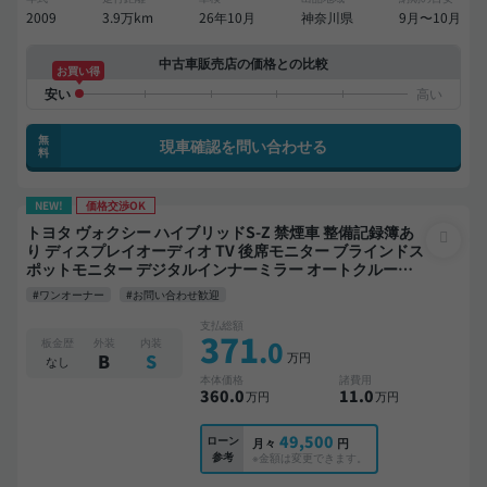
2009
3.9万km
26年10月
神奈川県
9月〜10月
中古車販売店の価格との比較
お買い得
無
現車確認を問い合わせる
料
NEW!
価格交渉OK
トヨタ ヴォクシー ハイブリッドS-Z 禁煙車 整備記録簿あ
り ディスプレイオーディオ TV 後席モニター ブラインドス
ポットモニター デジタルインナーミラー オートクルーズ 3
列シート スマートキー ETC 電動バックドア バックモニタ
#ワンオーナー
#お問い合わせ歓迎
ー 全方位カメラ ドライブレコーダー 衝突軽減 両側電動ス
ライドドア 7人乗り
支払総額
371
.0
板金歴
外装
内装
万円
B
S
なし
本体価格
諸費用
360
.0
11
.0
万円
万円
49,500
ローン
月々
円
参考
※金額は変更できます。