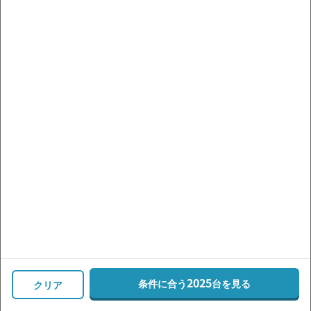
シエンタ
エスクァイア
ライズ
C-HR
車種・グレード
価格帯
走行距離
複数の条件で探す
すべてのクルマを見る
2025
条件に合う
台を見る
絞り込む