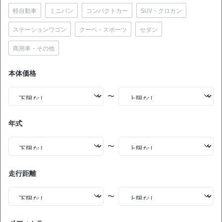
軽自動車
ミニバン
コンパクトカー
SUV・クロカン
中古車販売店の価格との比較
お買い得
ステーションワゴン
クーペ・スポーツ
セダン
商用車・その他
無
現車確認を問い合わせる
料
本体価格
NEW!
価格交渉OK
トヨタ ハイエースバン DX GLパッケージ仕様車 禁煙車 整
〜
備記録簿あり 販売店オプションナビ TV デジタルインナー
ミラー ワイヤレスキー ETC バックモニター 全方位カメラ
衝突軽減
年式
支払総額
251
.0
板金歴
外装
内装
万円
B
S
あり
〜
本体価格
諸費用
240
.0
11
.0
万円
万円
走行距離
33,600
ローン
月々
円
参考
※金額は変更できます。
〜
年式
走行距離
車検
出品地域
納期の目安
2022
1.8万km
26年12月
神奈川県
来年3月〜4月