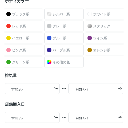
ボディカラー
中古車販売店の価格との比較
お買い得
ブラック系
シルバー系
ホワイト系
無
レッド系
グレー系
メタリック
現車確認を問い合わせる
料
イエロー系
ブルー系
ワイン系
NEW!
価格交渉OK
トヨタ シエンタ X 禁煙車 整備記録簿あり 標準装備ナビ TV
ピンク系
パープル系
オレンジ系
3列シート スマートキー バックモニター 7人乗り
グリーン系
その他の色
支払総額
41
.0
板金歴
外装
内装
万円
C
A
なし
排気量
本体価格
諸費用
30
.0
11
.0
万円
万円
〜
5,600
ローン
月々
円
参考
※金額は変更できます。
店舗搬入日
年式
走行距離
車検
出品地域
納期の目安
2013
8.7万km
28年3月
神奈川県
11月〜12月
〜
中古車販売店の価格との比較
お買い得