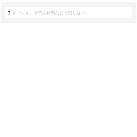
キーワード検索
無
現車確認を問い合わせる
料
NEW!
トヨタ ノア ハイブリッドS-G 整備記録簿あり ディスプレ
イオーディオ ※ナビキットあり TV オートクルーズ 3列シー
ト スマートキー バックモニター ドライブレコーダー 衝突
軽減 7人乗り
支払総額
291
.0
板金歴
外装
内装
万円
D
B
なし
本体価格
諸費用
280
.0
11
.0
万円
万円
39,200
ローン
月々
円
参考
※金額は変更できます。
年式
走行距離
車検
出品地域
納期の目安
2024
0.5万km
27年4月
神奈川県
11月〜12月
中古車販売店の価格との比較
お買い得