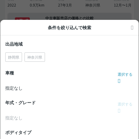
2022
0.9万km
27年3月
神奈川県
12月〜1月
中古車販売店の価格との比較
お買い得
条件を絞り込んで検索
無
現車確認を問い合わせる
出品地域
料
静岡県
神奈川県
NEW!
価格交渉OK
トヨタ プリウス S 禁煙車 整備記録簿あり 社外ナビ TV ス
マートキー ETC バックモニター ドライブレコーダー
車種
選択する
支払総額
39
.0
板金歴
外装
内装
指定なし
万円
C
S
あり
本体価格
諸費用
28
.0
11
.0
万円
万円
年式・グレード
選択する
5,400
ローン
月々
円
指定なし
参考
※金額は変更できます。
年式
走行距離
車検
出品地域
納期の目安
ボディタイプ
2011
8.6万km
26年12月
神奈川県
11月〜12月