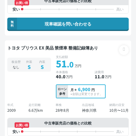
中古車販売店の価格との比較
お買い得
無
現車確認を問い合わせる
料
トヨタ プリウス EX 美品 禁煙車 整備記録簿あり
支払総額
51
.0
板金歴
外装
内装
万円
S
S
なし
本体価格
諸費用
40
.0
11
.0
万円
万円
6,900
ローン
月々
円
参考
※金額は変更できます。
年式
走行距離
車検
出品地域
納期の目安
2009
6.6万km
28年8月
神奈川県
10月〜11月
中古車販売店の価格との比較
お買い得