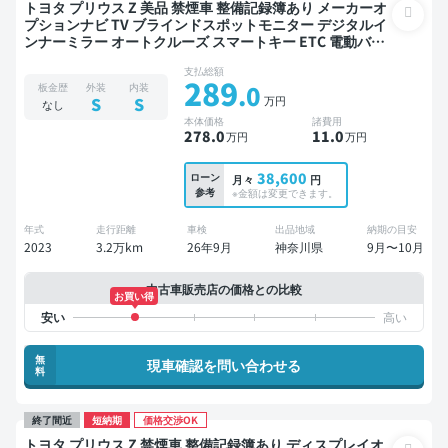
トヨタ プリウス Z 美品 禁煙車 整備記録簿あり メーカーオ
プションナビ TV ブラインドスポットモニター デジタルイ
ンナーミラー オートクルーズ スマートキー ETC 電動バッ
クドア バックモニター 全方位カメラ ドライブレコーダー
支払総額
衝突軽減
289
.0
板金歴
外装
内装
万円
S
S
なし
本体価格
諸費用
278
.0
11
.0
万円
万円
38,600
ローン
月々
円
参考
※金額は変更できます。
年式
走行距離
車検
出品地域
納期の目安
2023
3.2万km
26年9月
神奈川県
9月〜10月
中古車販売店の価格との比較
お買い得
無
現車確認を問い合わせる
料
終了間近
短納期
価格交渉OK
トヨタ プリウス Z 禁煙車 整備記録簿あり ディスプレイオ