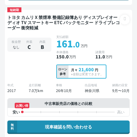
短納期
トヨタ カムリ X 禁煙車 整備記録簿あり ディスプレイオー
ディオ TV スマートキー ETC バックモニター ドライブレコ
ーダー 衝突軽減
支払総額
161
.0
板金歴
外装
内装
万円
C
B
なし
本体価格
諸費用
150
.0
11
.0
万円
万円
21,600
ローン
月々
円
参考
※金額は変更できます。
年式
走行距離
車検
出品地域
納期の目安
2017
7.0万km
26年10月
神奈川県
9月〜10月
中古車販売店の価格との比較
お買い得
無
現車確認を問い合わせる
料