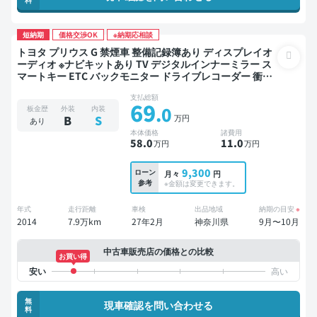
短納期
価格交渉OK
※納期応相談
トヨタ プリウス G 禁煙車 整備記録簿あり ディスプレイオ
ーディオ ※ナビキットあり TV デジタルインナーミラー ス
マートキー ETC バックモニター ドライブレコーダー 衝突
軽減
支払総額
69
.0
板金歴
外装
内装
万円
B
S
あり
本体価格
諸費用
58
.0
11
.0
万円
万円
9,300
ローン
月々
円
参考
※金額は変更できます。
年式
走行距離
車検
出品地域
納期の目安
※
2014
7.9万km
27年2月
神奈川県
9月〜10月
中古車販売店の価格との比較
お買い得
無
現車確認を問い合わせる
料