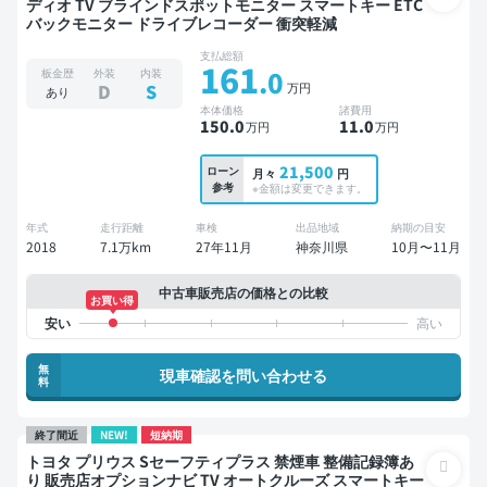
ディオ TV ブラインドスポットモニター スマートキー ETC
バックモニター ドライブレコーダー 衝突軽減
支払総額
161
.0
板金歴
外装
内装
万円
D
S
あり
本体価格
諸費用
150
.0
11
.0
万円
万円
21,500
ローン
月々
円
参考
※金額は変更できます。
年式
走行距離
車検
出品地域
納期の目安
2018
7.1万km
27年11月
神奈川県
10月〜11月
中古車販売店の価格との比較
お買い得
無
現車確認を問い合わせる
料
終了間近
NEW!
短納期
トヨタ プリウス Sセーフティプラス 禁煙車 整備記録簿あ
り 販売店オプションナビ TV オートクルーズ スマートキー