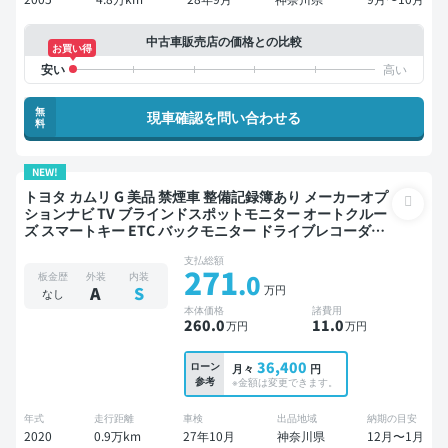
中古車販売店の価格との比較
お買い得
無
現車確認を問い合わせる
料
NEW!
トヨタ カムリ G 美品 禁煙車 整備記録簿あり メーカーオプ
ションナビ TV ブラインドスポットモニター オートクルー
ズ スマートキー ETC バックモニター ドライブレコーダー
衝突軽減
支払総額
271
.0
板金歴
外装
内装
万円
A
S
なし
本体価格
諸費用
260
.0
11
.0
万円
万円
36,400
ローン
月々
円
参考
※金額は変更できます。
年式
走行距離
車検
出品地域
納期の目安
2020
0.9万km
27年10月
神奈川県
12月〜1月