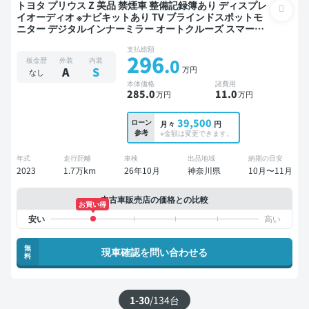
トヨタ プリウス Z 美品 禁煙車 整備記録簿あり ディスプレ
イオーディオ ※ナビキットあり TV ブラインドスポットモ
ニター デジタルインナーミラー オートクルーズ スマート
キー ETC 電動バックドア バックモニター 全方位カメラ ド
支払総額
ライブレコーダー 衝突軽減
296
.0
板金歴
外装
内装
万円
A
S
なし
本体価格
諸費用
285
.0
11
.0
万円
万円
39,500
ローン
月々
円
参考
※金額は変更できます。
年式
走行距離
車検
出品地域
納期の目安
2023
1.7万km
26年10月
神奈川県
10月〜11月
中古車販売店の価格との比較
お買い得
無
現車確認を問い合わせる
料
1-30
/
134
台