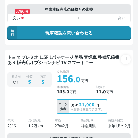
中古車販売店の価格との比較
お買い得
無
現車確認を問い合わせる
料
トヨタ プレミオ 1.5F Lパッケージ 美品 禁煙車 整備記録簿
あり 販売店オプションナビ TV スマートキー
支払総額
156
.0
板金歴
外装
内装
万円
S
S
なし
本体価格
諸費用
145
.0
11
.0
万円
万円
21,000
ローン
月々
円
参考
※金額は変更できます。
年式
走行距離
車検
出品地域
納期の目安
2016
1.2万km
27年2月
神奈川県
来年1月〜2月