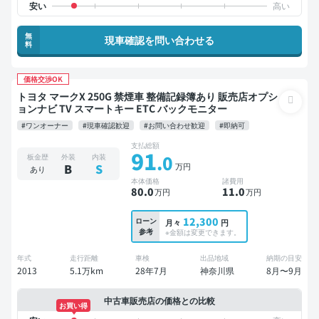
無
現車確認を問い合わせる
料
価格交渉OK
トヨタ マークX 250G 禁煙車 整備記録簿あり 販売店オプシ
ョンナビ TV スマートキー ETC バックモニター
#ワンオーナー
#現車確認歓迎
#お問い合わせ歓迎
#即納可
支払総額
91
.0
板金歴
外装
内装
万円
B
S
あり
本体価格
諸費用
80
.0
11
.0
万円
万円
12,300
ローン
月々
円
参考
※金額は変更できます。
年式
走行距離
車検
出品地域
納期の目安
2013
5.1万km
28年7月
神奈川県
8月〜9月
中古車販売店の価格との比較
お買い得