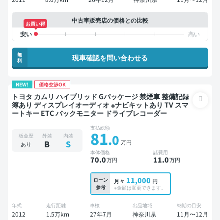
中古車販売店の価格との比較
お買い得
無
現車確認を問い合わせる
料
NEW!
価格交渉OK
トヨタ カムリ ハイブリッド Gパッケージ 禁煙車 整備記録
簿あり ディスプレイオーディオ ※ナビキットあり TV スマ
ートキー ETC バックモニター ドライブレコーダー
支払総額
81
.0
板金歴
外装
内装
万円
B
S
あり
本体価格
諸費用
70
.0
11
.0
万円
万円
11,000
ローン
月々
円
参考
※金額は変更できます。
年式
走行距離
車検
出品地域
納期の目安
2012
1.5万km
27年7月
神奈川県
11月〜12月