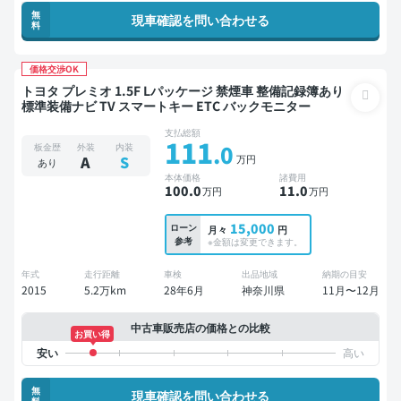
無
現車確認を問い合わせる
料
価格交渉OK
トヨタ プレミオ 1.5F Lパッケージ 禁煙車 整備記録簿あり
標準装備ナビ TV スマートキー ETC バックモニター
支払総額
111
.0
板金歴
外装
内装
万円
A
S
あり
本体価格
諸費用
100
.0
11
.0
万円
万円
15,000
ローン
月々
円
参考
※金額は変更できます。
年式
走行距離
車検
出品地域
納期の目安
2015
5.2万km
28年6月
神奈川県
11月〜12月
中古車販売店の価格との比較
お買い得
無
現車確認を問い合わせる
料