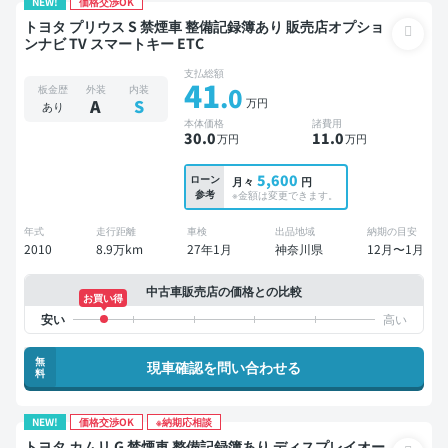
NEW!
価格交渉OK
トヨタ プリウス S 禁煙車 整備記録簿あり 販売店オプショ
ンナビ TV スマートキー ETC
支払総額
41
.0
板金歴
外装
内装
万円
A
S
あり
本体価格
諸費用
30
.0
11
.0
万円
万円
5,600
ローン
月々
円
参考
※金額は変更できます。
年式
走行距離
車検
出品地域
納期の目安
2010
8.9万km
27年1月
神奈川県
12月〜1月
中古車販売店の価格との比較
お買い得
無
現車確認を問い合わせる
料
NEW!
価格交渉OK
※納期応相談
トヨタ カムリ G 禁煙車 整備記録簿あり ディスプレイオー