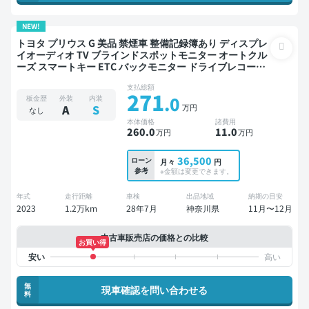
NEW!
トヨタ プリウス G 美品 禁煙車 整備記録簿あり ディスプレ
イオーディオ TV ブラインドスポットモニター オートクル
ーズ スマートキー ETC バックモニター ドライブレコーダ
ー 衝突軽減
支払総額
271
.0
板金歴
外装
内装
万円
A
S
なし
本体価格
諸費用
260
.0
11
.0
万円
万円
36,500
ローン
月々
円
参考
※金額は変更できます。
年式
走行距離
車検
出品地域
納期の目安
2023
1.2万km
28年7月
神奈川県
11月〜12月
中古車販売店の価格との比較
お買い得
無
現車確認を問い合わせる
料