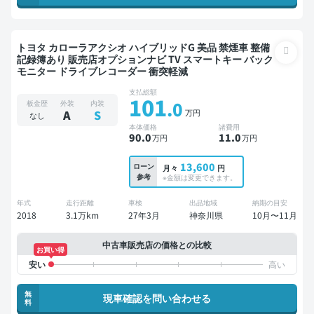
トヨタ カローラアクシオ ハイブリッドG 美品 禁煙車 整備
記録簿あり 販売店オプションナビ TV スマートキー バック
モニター ドライブレコーダー 衝突軽減
支払総額
101
.0
板金歴
外装
内装
万円
A
S
なし
本体価格
諸費用
90
.0
11
.0
万円
万円
13,600
ローン
月々
円
参考
※金額は変更できます。
年式
走行距離
車検
出品地域
納期の目安
2018
3.1万km
27年3月
神奈川県
10月〜11月
中古車販売店の価格との比較
お買い得
無
現車確認を問い合わせる
料