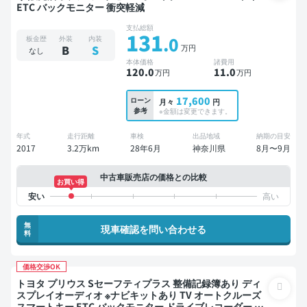
ETC バックモニター 衝突軽減
支払総額
131
.0
板金歴
外装
内装
万円
B
S
なし
本体価格
諸費用
120
.0
11
.0
万円
万円
17,600
ローン
月々
円
参考
※金額は変更できます。
年式
走行距離
車検
出品地域
納期の目安
2017
3.2万km
28年6月
神奈川県
8月〜9月
中古車販売店の価格との比較
お買い得
無
現車確認を問い合わせる
料
価格交渉OK
トヨタ プリウス Sセーフティプラス 整備記録簿あり ディ
スプレイオーディオ ※ナビキットあり TV オートクルーズ
スマートキー ETC バックモニター ドライブレコーダー フ