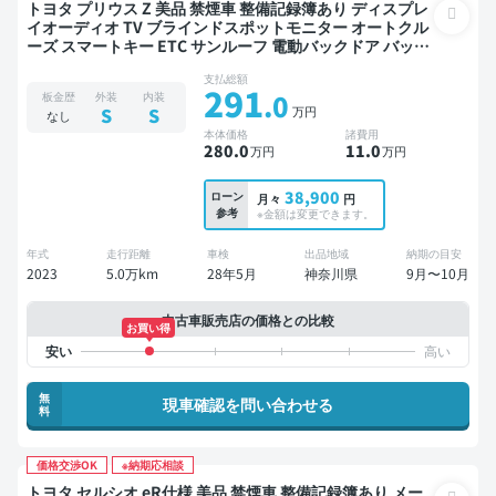
トヨタ プリウス Z 美品 禁煙車 整備記録簿あり ディスプレ
イオーディオ TV ブラインドスポットモニター オートクル
ーズ スマートキー ETC サンルーフ 電動バックドア バック
モニター 全方位カメラ ドライブレコーダー 衝突軽減
支払総額
291
.0
板金歴
外装
内装
万円
S
S
なし
本体価格
諸費用
280
.0
11
.0
万円
万円
38,900
ローン
月々
円
参考
※金額は変更できます。
年式
走行距離
車検
出品地域
納期の目安
2023
5.0万km
28年5月
神奈川県
9月〜10月
中古車販売店の価格との比較
お買い得
無
現車確認を問い合わせる
料
価格交渉OK
※納期応相談
トヨタ セルシオ eR仕様 美品 禁煙車 整備記録簿あり メー