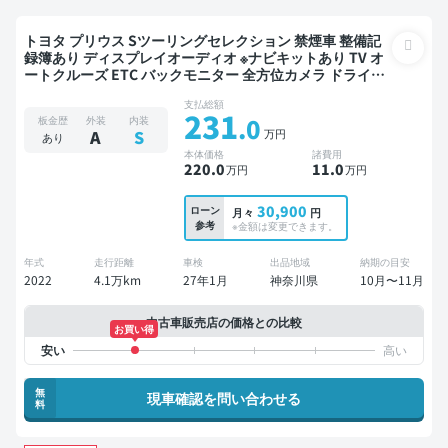
トヨタ プリウス Sツーリングセレクション 禁煙車 整備記
録簿あり ディスプレイオーディオ ※ナビキットあり TV オ
ートクルーズ ETC バックモニター 全方位カメラ ドライブ
レコーダー
支払総額
231
.0
板金歴
外装
内装
万円
A
S
あり
本体価格
諸費用
220
.0
11
.0
万円
万円
30,900
ローン
月々
円
参考
※金額は変更できます。
年式
走行距離
車検
出品地域
納期の目安
2022
4.1万km
27年1月
神奈川県
10月〜11月
中古車販売店の価格との比較
お買い得
無
現車確認を問い合わせる
料