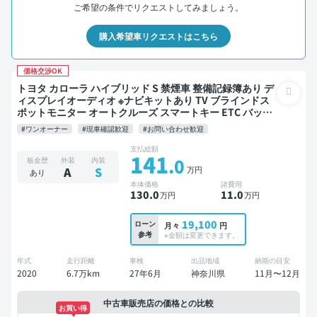
ご希望の条件でリクエストしてみましょう。
購入希望車リクエストはこちら
価格交渉OK
トヨタ カローラ ハイブリッド S 禁煙車 整備記録簿あり デ
ィスプレイオーディオ ※ナビキットあり TV ブラインドス
ポットモニター オートクルーズ スマートキー ETC バック
モニター 衝突軽減
#ワンオーナー
#現車確認歓迎
#お問い合わせ歓迎
支払総額
141
.0
板金歴
外装
内装
万円
A
S
あり
本体価格
諸費用
130
.0
11
.0
万円
万円
19,100
ローン
月々
円
参考
※金額は変更できます。
年式
走行距離
車検
出品地域
納期の目安
2020
6.7万km
27年6月
神奈川県
11月〜12月
中古車販売店の価格との比較
お買い得