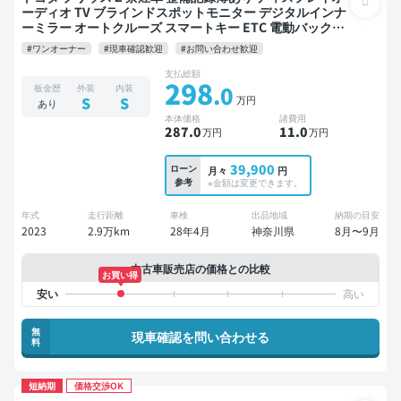
ーディオ TV ブラインドスポットモニター デジタルインナ
ーミラー オートクルーズ スマートキー ETC 電動バックド
ア バックモニター 全方位カメラ ドライブレコーダー 衝突
#ワンオーナー
#現車確認歓迎
#お問い合わせ歓迎
軽減
支払総額
298
.0
板金歴
外装
内装
万円
S
S
あり
本体価格
諸費用
287
.0
11
.0
万円
万円
39,900
ローン
月々
円
参考
※金額は変更できます。
年式
走行距離
車検
出品地域
納期の目安
2023
2.9万km
28年4月
神奈川県
8月〜9月
中古車販売店の価格との比較
お買い得
無
現車確認を問い合わせる
料
短納期
価格交渉OK