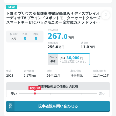
NEW!
トヨタ プリウス G 禁煙車 整備記録簿あり ディスプレイオ
ーディオ TV ブラインドスポットモニター オートクルーズ
スマートキー ETC バックモニター 全方位カメラ ドライブ
レコーダー 衝突軽減
支払総額
267
.0
板金歴
外装
内装
万円
S
S
あり
本体価格
諸費用
256
.0
11
.0
万円
万円
36,000
ローン
月々
円
参考
※金額は変更できます。
年式
走行距離
車検
出品地域
納期の目安
2023
1.1万km
26年12月
神奈川県
11月〜12月
中古車販売店の価格との比較
お買い得
無
現車確認を問い合わせる
料