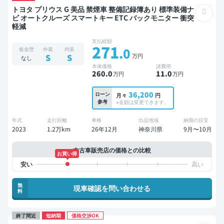
トヨタ プリウス G 美品 禁煙車 整備記録簿あり 標準装備ナ
ビ オートクルーズ スマートキー ETC バックモニター 衝突
軽減
支払総額
271
.0
板金歴
外装
内装
万円
S
S
なし
本体価格
諸費用
260
.0
11
.0
万円
万円
36,200
ローン
月々
円
参考
※金額は変更できます。
年式
走行距離
車検
出品地域
納期の目安
2023
1.2万km
26年12月
神奈川県
9月〜10月
中古車販売店の価格との比較
お買い得
無
現車確認を問い合わせる
料
終了間近
短納期
価格交渉OK