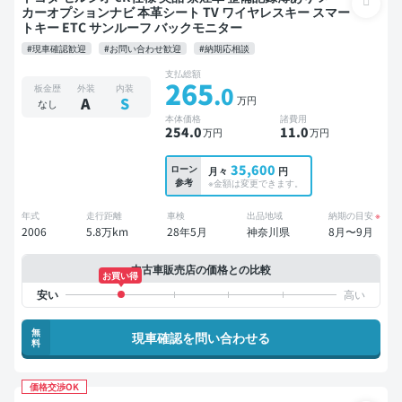
カーオプションナビ 本革シート TV ワイヤレスキー スマー
トキー ETC サンルーフ バックモニター
#現車確認歓迎
#お問い合わせ歓迎
#納期応相談
支払総額
265
.0
板金歴
外装
内装
万円
A
S
なし
本体価格
諸費用
254
.0
11
.0
万円
万円
35,600
ローン
月々
円
参考
※金額は変更できます。
年式
走行距離
車検
出品地域
納期の目安
※
2006
5.8万km
28年5月
神奈川県
8月〜9月
中古車販売店の価格との比較
お買い得
無
現車確認を問い合わせる
料
価格交渉OK