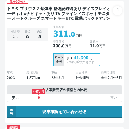
価格交渉OK
トヨタ プリウス Z 禁煙車 整備記録簿あり ディスプレイオ
ーディオ ※ナビキットあり TV ブラインドスポットモニタ
ー オートクルーズ スマートキー ETC 電動バックドア バッ
クモニター 全方位カメラ ドライブレコーダー 衝突軽減
支払総額
311
.0
板金歴
外装
内装
万円
A
A
なし
本体価格
諸費用
300
.0
11
.0
万円
万円
41,600
ローン
月々
円
参考
※金額は変更できます。
年式
走行距離
車検
出品地域
納期の目安
2023
1.8万km
28年6月
神奈川県
来年2月〜3月
中古車販売店の価格との比較
お買い得
無
現車確認を問い合わせる
料
短納期