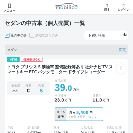
モビリコ
探す
ログイン
メニュー
セダンの中古車（個人売買）一覧
販売中のみ
納期交渉可のみ
変更
セダン
NEW!
価格交渉OK
トヨタ プリウス S 禁煙車 整備記録簿あり 社外ナビ TV ス
マートキー ETC バックモニター ドライブレコーダー
支払総額
39
.0
板金歴
外装
内装
万円
C
S
あり
本体価格
諸費用
28
.0
11
.0
万円
万円
5,400
ローン
月々
円
参考
※金額は変更できます。
年式
走行距離
車検
出品地域
納期の目安
2011
8.6万km
26年12月
神奈川県
11月〜12月