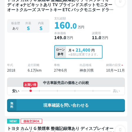
ディオ ※ナビキットあり TV ブラインドスポットモニター
オートクルーズ スマートキー ETC バックモニター ドライ
ブレコーダー 衝突軽減
支払総額
160
.0
板金歴
外装
内装
万円
S
S
あり
本体価格
諸費用
149
.0
11
.0
万円
万円
21,400
ローン
月々
円
参考
※金額は変更できます。
年式
走行距離
車検
出品地域
納期の目安
※
2018
6.1万km
27年6月
神奈川県
10月〜11月
中古車販売店の価格との比較
お買い得
無
現車確認を問い合わせる
料
NEW!
価格交渉OK
トヨタ カムリ G 禁煙車 整備記録簿あり ディスプレイオー