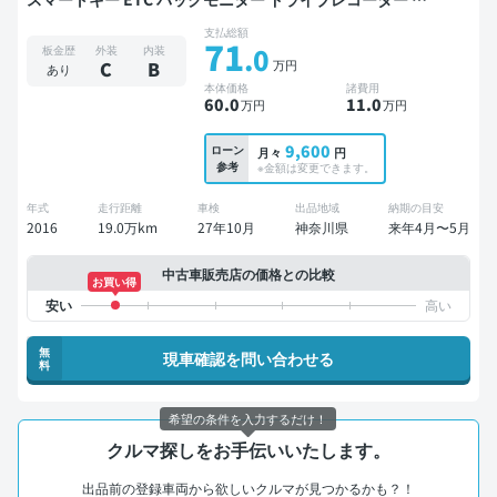
ルエアロ 衝突軽減
支払総額
71
.0
板金歴
外装
内装
万円
C
B
あり
本体価格
諸費用
60
.0
11
.0
万円
万円
9,600
ローン
月々
円
参考
※金額は変更できます。
年式
走行距離
車検
出品地域
納期の目安
2016
19.0万km
27年10月
神奈川県
来年4月〜5月
中古車販売店の価格との比較
お買い得
無
現車確認を問い合わせる
料
希望の条件を入力するだけ！
クルマ探しをお手伝いいたします。
出品前の登録車両から欲しいクルマが見つかるかも？！