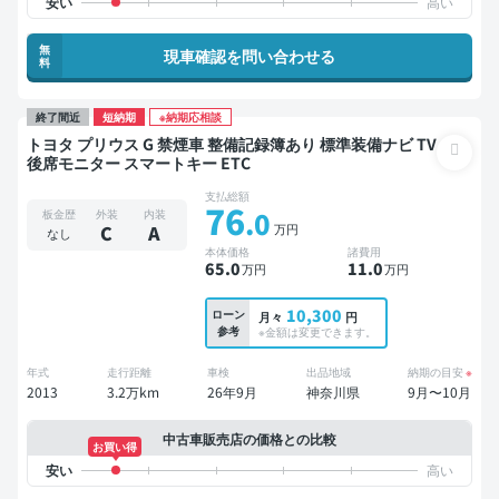
無
現車確認を問い合わせる
料
終了間近
短納期
※納期応相談
トヨタ プリウス G 禁煙車 整備記録簿あり 標準装備ナビ TV
後席モニター スマートキー ETC
支払総額
76
.0
板金歴
外装
内装
万円
C
A
なし
本体価格
諸費用
65
.0
11
.0
万円
万円
10,300
ローン
月々
円
参考
※金額は変更できます。
年式
走行距離
車検
出品地域
納期の目安
※
2013
3.2万km
26年9月
神奈川県
9月〜10月
中古車販売店の価格との比較
お買い得