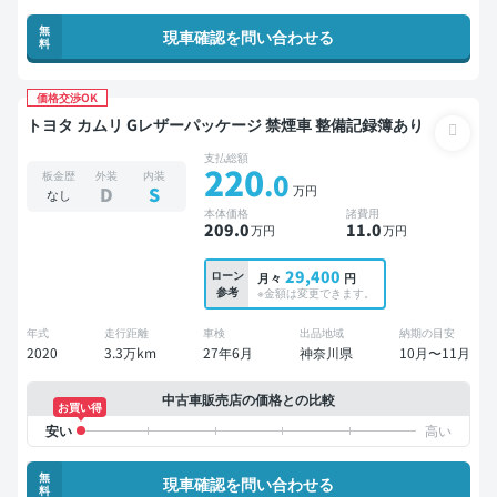
無
現車確認を問い合わせる
料
価格交渉OK
トヨタ カムリ Gレザーパッケージ 禁煙車 整備記録簿あり
支払総額
220
.0
板金歴
外装
内装
万円
D
S
なし
本体価格
諸費用
209
.0
11
.0
万円
万円
29,400
ローン
月々
円
参考
※金額は変更できます。
年式
走行距離
車検
出品地域
納期の目安
2020
3.3万km
27年6月
神奈川県
10月〜11月
中古車販売店の価格との比較
お買い得
無
現車確認を問い合わせる
料