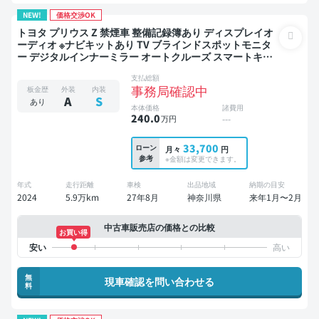
NEW!
価格交渉OK
トヨタ プリウス Z 禁煙車 整備記録簿あり ディスプレイオ
ーディオ ※ナビキットあり TV ブラインドスポットモニタ
ー デジタルインナーミラー オートクルーズ スマートキー
ETC バックモニター 全方位カメラ ドライブレコーダー 衝
支払総額
突軽減
事務局確認中
板金歴
外装
内装
A
S
あり
本体価格
諸費用
240
.0
万円
---
33,700
ローン
月々
円
参考
※金額は変更できます。
年式
走行距離
車検
出品地域
納期の目安
2024
5.9万km
27年8月
神奈川県
来年1月〜2月
中古車販売店の価格との比較
お買い得
無
現車確認を問い合わせる
料