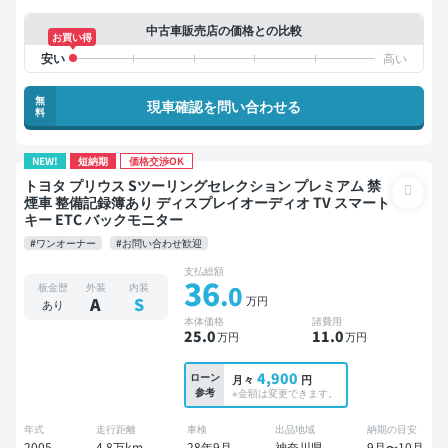
中古車販売店の価格との比較
お買い得
無
現車確認を問い合わせる
料
NEW!
短納期
価格交渉OK
トヨタ プリウス Sツーリングセレクション プレミアム 禁
煙車 整備記録簿あり ディスプレイオーディオ TV スマート
キー ETC バックモニター
#ワンオーナー
#お問い合わせ歓迎
支払総額
36
.0
板金歴
外装
内装
万円
A
S
あり
本体価格
諸費用
25
.0
11
.0
万円
万円
4,900
ローン
月々
円
参考
※金額は変更できます。
年式
走行距離
車検
出品地域
納期の目安
2005
4.8万km
28年9月
神奈川県
9月〜10月