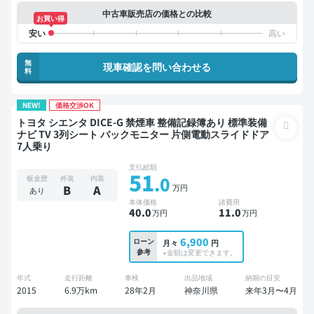
中古車販売店の価格との比較
お買い得
無
現車確認を問い合わせる
料
NEW!
価格交渉OK
トヨタ シエンタ DICE-G 禁煙車 整備記録簿あり 標準装備
ナビ TV 3列シート バックモニター 片側電動スライドドア
7人乗り
支払総額
51
.0
板金歴
外装
内装
万円
B
A
あり
本体価格
諸費用
40
.0
11
.0
万円
万円
6,900
ローン
月々
円
参考
※金額は変更できます。
年式
走行距離
車検
出品地域
納期の目安
2015
6.9万km
28年2月
神奈川県
来年3月〜4月