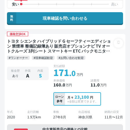
無
現車確認を問い合わせる
料
価格交渉OK
トヨタ シエンタ ハイブリッド G セーフティーエディショ
ン 禁煙車 整備記録簿あり 販売店オプションナビ TV オー
トクルーズ 3列シート スマートキー ETC バックモニター
全方位カメラ ドライブレコーダー 衝突軽減 両側電動スラ
#ワンオーナー
#現車確認歓迎
#お問い合わせ歓迎
イドドア 7人乗り
支払総額
171
.0
板金歴
外装
内装
万円
A
S
あり
本体価格
諸費用
160
.0
11
.0
万円
万円
23,100
ローン
月々
円
参考
※金額は変更できます。
年式
走行距離
車検
出品地域
納期の目安
2020
1.9万km
27年8月
神奈川県
11月〜12月
中古車販売店の価格との比較