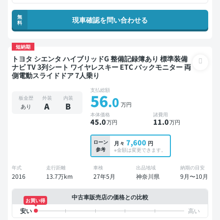
無
現車確認を問い合わせる
料
短納期
トヨタ シエンタ ハイブリッドG 整備記録簿あり 標準装備
ナビ TV 3列シート ワイヤレスキー ETC バックモニター 両
側電動スライドドア 7人乗り
支払総額
56
.0
板金歴
外装
内装
万円
A
B
あり
本体価格
諸費用
45
.0
11
.0
万円
万円
7,600
ローン
月々
円
参考
※金額は変更できます。
年式
走行距離
車検
出品地域
納期の目安
2016
13.7万km
27年5月
神奈川県
9月〜10月
中古車販売店の価格との比較
お買い得