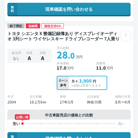
無
現車確認を問い合わせる
料
終了間近
短納期
価格交渉OK
トヨタ シエンタ X 整備記録簿あり ディスプレイオーディ
オ 3列シート ワイヤレスキー ドライブレコーダー 7人乗り
支払総額
28
.0
板金歴
外装
内装
万円
A
A
なし
本体価格
諸費用
17
.0
11
.0
万円
万円
3,900
ローン
月々
円
参考
※金額は変更できます。
年式
走行距離
車検
出品地域
納期の目安
2004
16.1万km
27年3月
神奈川県
8月〜9月
中古車販売店の価格との比較
お買い得
無