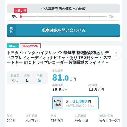
中古車販売店の価格との比較
お買い得
無
現車確認を問い合わせる
料
NEW!
価格交渉OK
トヨタ シエンタ ハイブリッドX 禁煙車 整備記録簿あり デ
ィスプレイオーディオ ※ナビキットあり TV 3列シート スマ
ートキー ETC ドライブレコーダー 片側電動スライドドア
7人乗り
支払総額
81
.0
板金歴
外装
内装
万円
C
S
なし
本体価格
諸費用
70
.0
11
.0
万円
万円
11,000
ローン
月々
円
参考
※金額は変更できます。
年式
走行距離
車検
出品地域
納期の目安
2016
4.4万km
27年9月
神奈川県
来年1月〜2月