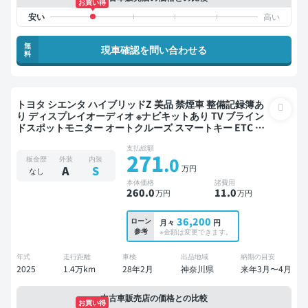
お買い得
無
現車確認を問い合わせる
料
トヨタ シエンタ ハイブリッドZ 美品 禁煙車 整備記録簿あ
り ディスプレイオーディオ ※ナビキットあり TV ブライン
ドスポットモニター オートクルーズ スマートキー ETC バ
ックモニター 全方位カメラ ドライブレコーダー 衝突軽減
支払総額
両側電動スライドドア
271
.0
板金歴
外装
内装
万円
A
S
なし
本体価格
諸費用
260
.0
11
.0
万円
万円
36,200
ローン
月々
円
参考
※金額は変更できます。
年式
走行距離
車検
出品地域
納期の目安
2025
1.4万km
28年2月
神奈川県
来年3月〜4月
中古車販売店の価格との比較
お買い得