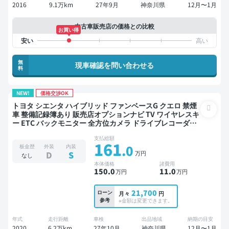
2016
9.1万km
27年9月
神奈川県
12月〜1月
中古車販売店の価格との比較
お買い得
無
現車確認を問い合わせる
料
NEW!
価格交渉OK
トヨタ シエンタ ハイブリッド ファンベースG クエロ 禁煙
車 整備記録簿あり 販売店オプションナビ TV ワイヤレスキ
ー ETC バックモニター 全方位カメラ ドライブレコーダー
衝突軽減
支払総額
161
.0
板金歴
外装
内装
万円
D
S
なし
本体価格
諸費用
150
.0
11
.0
万円
万円
21,700
ローン
月々
円
参考
※金額は変更できます。
年式
走行距離
車検
出品地域
納期の目安
2020
6.2万km
27年10月
神奈川県
12月〜1月