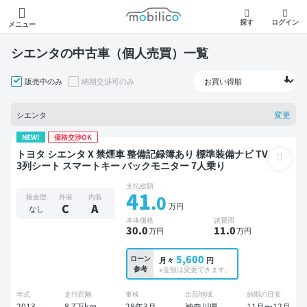
モビリコ
探す
ログイン
メニュー
シエンタの中古車（個人売買）一覧
販売中のみ
納期交渉可のみ
変更
シエンタ
NEW!
価格交渉OK
トヨタ シエンタ X 禁煙車 整備記録簿あり 標準装備ナビ TV
3列シート スマートキー バックモニター 7人乗り
支払総額
41
.0
板金歴
外装
内装
万円
C
A
なし
本体価格
諸費用
30
.0
11
.0
万円
万円
5,600
ローン
月々
円
参考
※金額は変更できます。
年式
走行距離
車検
出品地域
納期の目安
2013
8.7万km
28年3月
神奈川県
11月〜12月