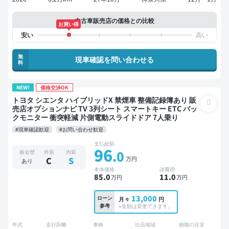
中古車販売店の価格との比較
お買い得
無
現車確認を問い合わせる
料
NEW!
価格交渉OK
トヨタ シエンタ ハイブリッドX 禁煙車 整備記録簿あり 販
売店オプションナビ TV 3列シート スマートキー ETC バッ
クモニター 衝突軽減 片側電動スライドドア 7人乗り
#現車確認歓迎
#お問い合わせ歓迎
支払総額
96
.0
板金歴
外装
内装
万円
C
S
あり
本体価格
諸費用
85
.0
11
.0
万円
万円
13,000
ローン
月々
円
参考
※金額は変更できます。
年式
走行距離
車検
出品地域
納期の目安