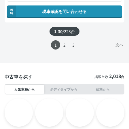
無
現車確認を問い合わせる
料
1-30
/
223
台
次へ
1
2
3
2,018
中古車を探す
掲載台数
台
人気車種から
ボディタイプから
価格から