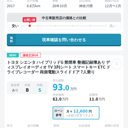
年式
走行距離
車検
出品地域
納期の目安
2017
6.8万km
26年10月
神奈川県
12月〜1月
中古車販売店の価格との比較
お買い得
無
現車確認を問い合わせる
料
NEW!
価格交渉OK
トヨタ シエンタ ハイブリッドG 禁煙車 整備記録簿あり デ
ィスプレイオーディオ TV 3列シート スマートキー ETC ド
ライブレコーダー 両側電動スライドドア 7人乗り
支払総額
93
.0
板金歴
外装
内装
万円
B
S
あり
本体価格
諸費用
82
.0
11
.0
万円
万円
12,600
ローン
月々
円
参考
※金額は変更できます。
年式
走行距離
車検
出品地域
納期の目安