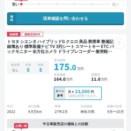
無
現車確認を問い合わせる
料
短納期
価格交渉OK
トヨタ シエンタ ハイブリッドG クエロ 美品 禁煙車 整備記
録簿あり 標準装備ナビ TV 3列シート スマートキー ETC バ
ックモニター 全方位カメラ ドライブレコーダー 衝突軽減
両側電動スライドドア 7人乗り
支払総額
175
.0
板金歴
外装
内装
万円
S
S
なし
本体価格
諸費用
164
.0
11
.0
万円
万円
23,500
ローン
月々
円
参考
※金額は変更できます。
年式
走行距離
車検
出品地域
納期の目安
2022
4.9万km
27年2月
神奈川県
9月〜10月
中古車販売店の価格との比較
お買い得