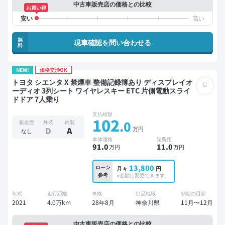
中古車販売店の価格との比較
お買い得
無
現車確認を問い合わせる
料
NEW!
価格交渉OK
トヨタ シエンタ X 禁煙車 整備記録簿あり ディスプレイオ
ーディオ 3列シート ワイヤレスキー ETC 片側電動スライ
ドドア 7人乗り
支払総額
102
.0
板金歴
外装
内装
万円
D
A
なし
本体価格
諸費用
91
.0
11
.0
万円
万円
13,800
ローン
月々
円
参考
※金額は変更できます。
年式
走行距離
車検
出品地域
納期の目安
2021
4.0万km
28年8月
神奈川県
11月〜12月
中古車販売店の価格との比較