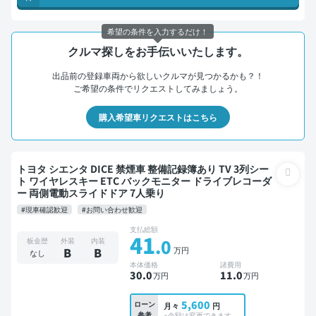
希望の条件を入力するだけ！
クルマ探しをお手伝いいたします。
出品前の登録車両から欲しいクルマが見つかるかも？！
ご希望の条件でリクエストしてみましょう。
購入希望車リクエストはこちら
トヨタ シエンタ DICE 禁煙車 整備記録簿あり TV 3列シー
ト ワイヤレスキー ETC バックモニター ドライブレコーダ
ー 両側電動スライドドア 7人乗り
#現車確認歓迎
#お問い合わせ歓迎
支払総額
41
.0
板金歴
外装
内装
万円
B
B
なし
本体価格
諸費用
30
.0
11
.0
万円
万円
5,600
ローン
月々
円
参考
※金額は変更できます。