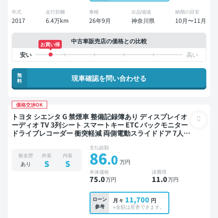
年式
走行距離
車検
出品地域
納期の目安
2017
6.4万km
26年9月
神奈川県
10月〜11月
中古車販売店の価格との比較
お買い得
無
現車確認を問い合わせる
料
価格交渉OK
トヨタ シエンタ G 禁煙車 整備記録簿あり ディスプレイオ
ーディオ TV 3列シート スマートキー ETC バックモニター
ドライブレコーダー 衝突軽減 両側電動スライドドア 7人乗
り
支払総額
86
.0
板金歴
外装
内装
万円
S
S
あり
本体価格
諸費用
75
.0
11
.0
万円
万円
11,700
ローン
月々
円
参考
※金額は変更できます。