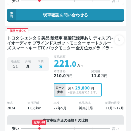
無
現車確認を問い合わせる
料
価格交渉OK
トヨタ シエンタ G 美品 禁煙車 整備記録簿あり ディスプレ
イオーディオ ブラインドスポットモニター オートクルー
ズ スマートキー ETC バックモニター 全方位カメラ ドライ
ブレコーダー 衝突軽減 両側電動スライドドア
支払総額
221
.0
板金歴
外装
内装
万円
A
S
なし
本体価格
諸費用
210
.0
11
.0
万円
万円
29,800
ローン
月々
円
参考
※金額は変更できます。
年式
走行距離
車検
出品地域
納期の目安
2024
1.0万km
27年5月
神奈川県
11月〜12月
中古車販売店の価格との比較
お買い得