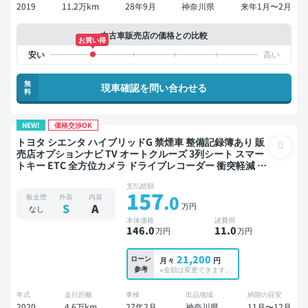
2019
11.2万km
28年9月
神奈川県
来年1月〜2月
中古車販売店の価格との比較
お買い得
無
現車確認を問い合わせる
料
NEW!
価格交渉OK
トヨタ シエンタ ハイブリッドG 禁煙車 整備記録簿あり 販
売店オプションナビ TV オートクルーズ 3列シート スマー
トキー ETC 全方位カメラ ドライブレコーダー 衝突軽減 両
側電動スライドドア 7人乗り
支払総額
157
.0
板金歴
外装
内装
万円
S
A
なし
本体価格
諸費用
146
.0
11
.0
万円
万円
21,200
ローン
月々
円
参考
※金額は変更できます。
年式
走行距離
車検
出品地域
納期の目安
2020
4.6万km
27年2月
神奈川県
11月〜12月