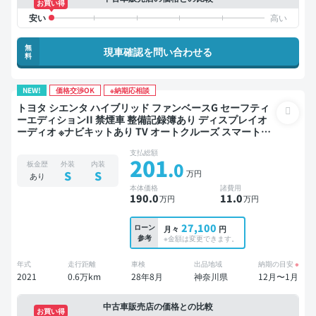
お買い得
無
現車確認を問い合わせる
料
NEW!
価格交渉OK
※納期応相談
トヨタ シエンタ ハイブリッド ファンベースG セーフティ
ーエディションII 禁煙車 整備記録簿あり ディスプレイオ
ーディオ ※ナビキットあり TV オートクルーズ スマートキ
ー ETC バックモニター ドライブレコーダー 衝突軽減 両側
支払総額
電動スライドドア
201
.0
板金歴
外装
内装
万円
S
S
あり
本体価格
諸費用
190
.0
11
.0
万円
万円
27,100
ローン
月々
円
参考
※金額は変更できます。
年式
走行距離
車検
出品地域
納期の目安
※
2021
0.6万km
28年8月
神奈川県
12月〜1月
中古車販売店の価格との比較
お買い得