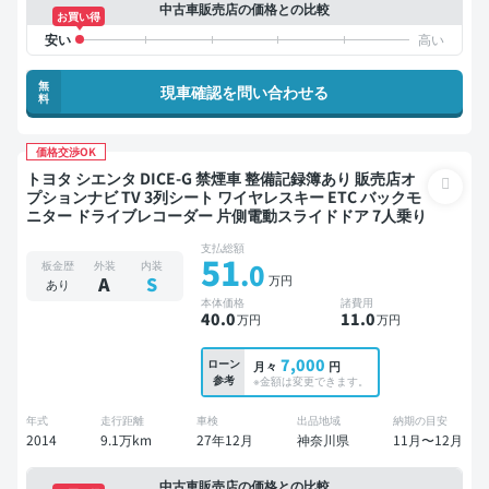
中古車販売店の価格との比較
お買い得
無
現車確認を問い合わせる
料
価格交渉OK
トヨタ シエンタ DICE-G 禁煙車 整備記録簿あり 販売店オ
プションナビ TV 3列シート ワイヤレスキー ETC バックモ
ニター ドライブレコーダー 片側電動スライドドア 7人乗り
支払総額
51
.0
板金歴
外装
内装
万円
A
S
あり
本体価格
諸費用
40
.0
11
.0
万円
万円
7,000
ローン
月々
円
参考
※金額は変更できます。
年式
走行距離
車検
出品地域
納期の目安
2014
9.1万km
27年12月
神奈川県
11月〜12月
中古車販売店の価格との比較