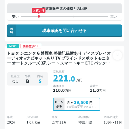
中古車販売店の価格との比較
お買い得
無
現車確認を問い合わせる
料
NEW!
価格交渉OK
トヨタ シエンタ G 禁煙車 整備記録簿あり ディスプレイオ
ーディオ ※ナビキットあり TV ブラインドスポットモニタ
ー オートクルーズ 3列シート スマートキー ETC バックモ
ニター 全方位カメラ ドライブレコーダー 衝突軽減 両側電
支払総額
動スライドドア 7人乗り
221
.0
板金歴
外装
内装
万円
B
S
なし
本体価格
諸費用
210
.0
11
.0
万円
万円
29,500
ローン
月々
円
参考
※金額は変更できます。
年式
走行距離
車検
出品地域
納期の目安
2024
1.0万km
27年11月
神奈川県
10月〜11月