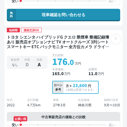
無
現車確認を問い合わせる
料
短納期
価格交渉OK
トヨタ シエンタ ハイブリッドG クエロ 禁煙車 整備記録簿
あり 販売店オプションナビ TV オートクルーズ 3列シート
スマートキー ETC バックモニター 全方位カメラ ドライブ
レコーダー 衝突軽減 両側電動スライドドア 7人乗り
支払総額
176
.0
板金歴
外装
内装
万円
D
A
なし
本体価格
諸費用
165
.0
11
.0
万円
万円
23,600
ローン
月々
円
参考
※金額は変更できます。
年式
走行距離
車検
出品地域
納期の目安
2022
4.7万km
27年3月
神奈川県
9月〜10月
中古車販売店の価格との比較
お買い得