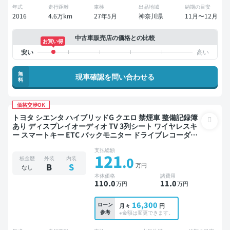
年式
走行距離
車検
出品地域
納期の目安
2016
4.6万km
27年5月
神奈川県
11月〜12月
中古車販売店の価格との比較
お買い得
無
現車確認を問い合わせる
料
価格交渉OK
トヨタ シエンタ ハイブリッドG クエロ 禁煙車 整備記録簿
あり ディスプレイオーディオ TV 3列シート ワイヤレスキ
ー スマートキー ETC バックモニター ドライブレコーダー
衝突軽減 両側電動スライドドア 7人乗り
支払総額
121
.0
板金歴
外装
内装
万円
B
S
なし
本体価格
諸費用
110
.0
11
.0
万円
万円
16,300
ローン
月々
円
参考
※金額は変更できます。