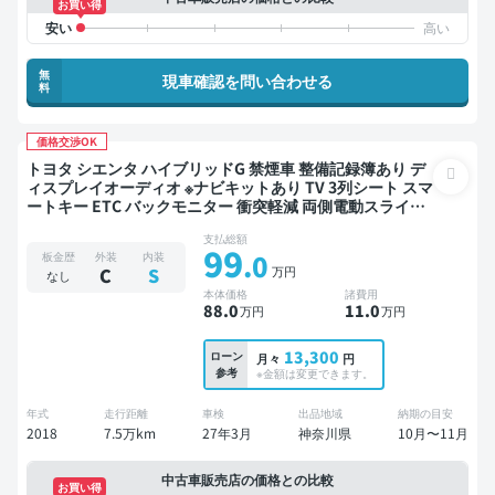
お買い得
無
現車確認を問い合わせる
料
価格交渉OK
トヨタ シエンタ ハイブリッドG 禁煙車 整備記録簿あり デ
ィスプレイオーディオ ※ナビキットあり TV 3列シート スマ
ートキー ETC バックモニター 衝突軽減 両側電動スライド
ドア 7人乗り
支払総額
99
.0
板金歴
外装
内装
万円
C
S
なし
本体価格
諸費用
88
.0
11
.0
万円
万円
13,300
ローン
月々
円
参考
※金額は変更できます。
年式
走行距離
車検
出品地域
納期の目安
2018
7.5万km
27年3月
神奈川県
10月〜11月
中古車販売店の価格との比較
お買い得