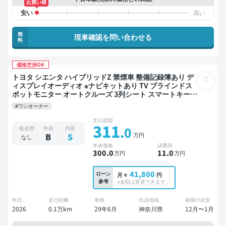
お買い得
無
現車確認を問い合わせる
料
価格交渉OK
トヨタ シエンタ ハイブリッドZ 禁煙車 整備記録簿あり デ
ィスプレイオーディオ ※ナビキットあり TV ブラインドス
ポットモニター オートクルーズ 3列シート スマートキー
バックモニター 全方位カメラ ドライブレコーダー 衝突軽
#ワンオーナー
減 両側電動スライドドア 7人乗り
支払総額
311
.0
板金歴
外装
内装
万円
B
S
なし
本体価格
諸費用
300
.0
11
.0
万円
万円
41,800
ローン
月々
円
参考
※金額は変更できます。
年式
走行距離
車検
出品地域
納期の目安
2026
0.1万km
29年6月
神奈川県
12月〜1月