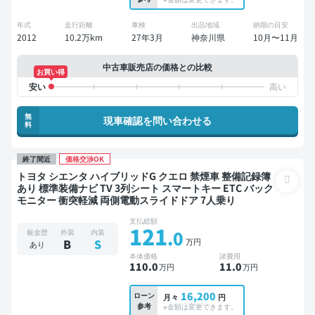
年式
走行距離
車検
出品地域
納期の目安
2012
10.2万km
27年3月
神奈川県
10月〜11月
中古車販売店の価格との比較
お買い得
無
現車確認を問い合わせる
料
終了間近
価格交渉OK
トヨタ シエンタ ハイブリッドG クエロ 禁煙車 整備記録簿
あり 標準装備ナビ TV 3列シート スマートキー ETC バック
モニター 衝突軽減 両側電動スライドドア 7人乗り
支払総額
121
.0
板金歴
外装
内装
万円
B
S
あり
本体価格
諸費用
110
.0
11
.0
万円
万円
16,200
ローン
月々
円
参考
※金額は変更できます。