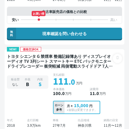
中古車販売店の価格との比較
お買い得
無
現車確認を問い合わせる
料
NEW!
価格交渉OK
トヨタ シエンタ G 禁煙車 整備記録簿あり ディスプレイオ
ーディオ TV 3列シート スマートキー ETC バックモニター
ドライブレコーダー 衝突軽減 両側電動スライドドア 7人乗
り
支払総額
111
.0
板金歴
外装
内装
万円
B
S
なし
本体価格
諸費用
100
.0
11
.0
万円
万円
15,000
ローン
月々
円
参考
※金額は変更できます。
年式
走行距離
車検
出品地域
納期の目安
2018
3.9万km
27年7月
神奈川県
11月〜12月