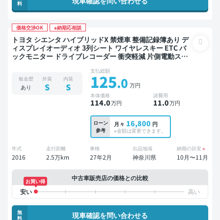
現車確認を問い合わせる
料
価格交渉OK
※納期応相談
トヨタ シエンタ ハイブリッドX 禁煙車 整備記録簿あり デ
ィスプレイオーディオ 3列シート ワイヤレスキー ETC バ
ックモニター ドライブレコーダー 衝突軽減 片側電動スラ
イドドア 7人乗り
支払総額
125
.0
板金歴
外装
内装
万円
S
S
あり
本体価格
諸費用
114
.0
11
.0
万円
万円
16,800
ローン
月々
円
参考
※金額は変更できます。
年式
走行距離
車検
出品地域
納期の目安
※
2016
2.5万km
27年2月
神奈川県
10月〜11月
中古車販売店の価格との比較
お買い得
無
現車確認を問い合わせる
料