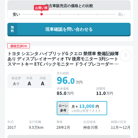
中古車販売店の価格との比較
お買い得
無
現車確認を問い合わせる
料
価格交渉OK
トヨタ シエンタ ハイブリッドG クエロ 禁煙車 整備記録簿
あり ディスプレイオーディオ TV 後席モニター 3列シート
スマートキー ETC バックモニター ドライブレコーダー 衝
突軽減 両側電動スライドドア 7人乗り
支払総額
96
.0
板金歴
外装
内装
万円
A
A
あり
本体価格
諸費用
85
.0
11
.0
万円
万円
13,000
ローン
月々
円
参考
※金額は変更できます。
年式
走行距離
車検
出品地域
納期の目安
2017
9.5万km
28年2月
神奈川県
11月〜12月