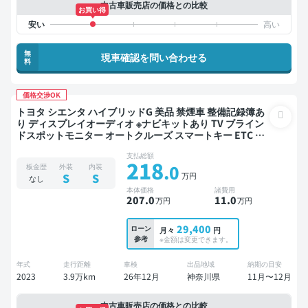
中古車販売店の価格との比較
お買い得
無
現車確認を問い合わせる
料
価格交渉OK
トヨタ シエンタ ハイブリッドG 美品 禁煙車 整備記録簿あ
り ディスプレイオーディオ ※ナビキットあり TV ブライン
ドスポットモニター オートクルーズ スマートキー ETC サ
ンルーフ バックモニター 全方位カメラ ドライブレコーダ
支払総額
ー 衝突軽減 両側電動スライドドア
218
.0
板金歴
外装
内装
万円
S
S
なし
本体価格
諸費用
207
.0
11
.0
万円
万円
29,400
ローン
月々
円
参考
※金額は変更できます。
年式
走行距離
車検
出品地域
納期の目安
2023
3.9万km
26年12月
神奈川県
11月〜12月
中古車販売店の価格との比較