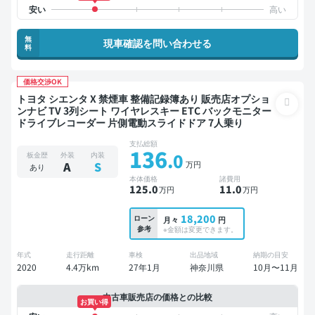
無
現車確認を問い合わせる
料
価格交渉OK
トヨタ シエンタ X 禁煙車 整備記録簿あり 販売店オプショ
ンナビ TV 3列シート ワイヤレスキー ETC バックモニター
ドライブレコーダー 片側電動スライドドア 7人乗り
支払総額
136
.0
板金歴
外装
内装
万円
A
S
あり
本体価格
諸費用
125
.0
11
.0
万円
万円
18,200
ローン
月々
円
参考
※金額は変更できます。
年式
走行距離
車検
出品地域
納期の目安
2020
4.4万km
27年1月
神奈川県
10月〜11月
中古車販売店の価格との比較
お買い得