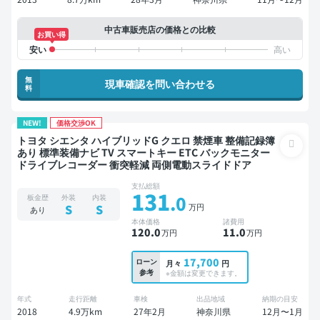
中古車販売店の価格との比較
お買い得
無
現車確認を問い合わせる
料
NEW!
価格交渉OK
トヨタ シエンタ ハイブリッドG クエロ 禁煙車 整備記録簿
あり 標準装備ナビ TV スマートキー ETC バックモニター
ドライブレコーダー 衝突軽減 両側電動スライドドア
支払総額
131
.0
板金歴
外装
内装
万円
S
S
あり
本体価格
諸費用
120
.0
11
.0
万円
万円
17,700
ローン
月々
円
参考
※金額は変更できます。
年式
走行距離
車検
出品地域
納期の目安
2018
4.9万km
27年2月
神奈川県
12月〜1月