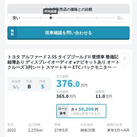
中古車販売店の価格との比較
平均相場
無
現車確認を問い合わせる
料
トヨタ アルファード 2.5S タイプゴールドII 禁煙車 整備記
録簿あり ディスプレイオーディオ ※ナビキットあり オート
クルーズ 3列シート スマートキー ETC バックモニター 衝
突軽減 両側電動スライドドア 7人乗り
支払総額
376
.0
板金歴
外装
内装
万円
B
S
なし
本体価格
諸費用
365
.0
11
.0
万円
万円
50,200
ローン
月々
円
参考
※金額は変更できます。
年式
走行距離
車検
出品地域
納期の目安
2022
2.2万km
27年5月
神奈川県
来年3月〜4月