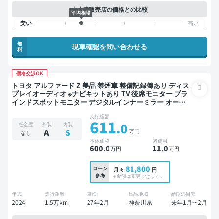
中古車販売店の価格との比較
平均相場
無
現車確認を問い合わせる
料
価格交渉OK
トヨタ アルファード Z 美品 禁煙車 整備記録簿あり ディス
プレイオーディオ ※ナビキットあり TV 後席モニター ブラ
インドスポットモニター デジタルインナーミラー オート
クルーズ 3列シート スマートキー ETC 電動バックドア バ
支払総額
ックモニター 全方位カメラ ドライブレコーダー 衝突軽減
611
.0
板金歴
外装
内装
7人乗り
万円
A
S
なし
本体価格
諸費用
600
.0
11
.0
万円
万円
81,800
ローン
月々
円
参考
※金額は変更できます。
年式
走行距離
車検
出品地域
納期の目安
2024
1.5万km
27年2月
神奈川県
来年1月〜2月