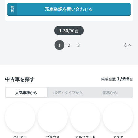
無
現車確認を問い合わせる
料
1-30
/
90
台
次へ
1
2
3
1,998
中古車を探す
掲載台数
台
人気車種から
ボディタイプから
価格から
ハリアー
プリウス
アルファード
アクア