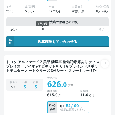
年式
走行距離
車検
出品地域
納期の目安
2020
5.0万km
27年3月
神奈川県
8月〜9月
中古車販売店の価格との比較
平均相場
無
現車確認を問い合わせる
料
トヨタ アルファード Z 美品 禁煙車 整備記録簿あり ディス
プレイオーディオ ※ナビキットあり TV ブラインドスポッ
トモニター オートクルーズ 3列シート スマートキー ETC
サンルーフ 電動バックドア バックモニター 全方位カメラ
支払総額
ドライブレコーダー 衝突軽減 両側電動スライドドア 7人乗
626
.0
板金歴
外装
内装
り
万円
S
S
なし
本体価格
諸費用
615
.0
11
.0
万円
万円
84,100
ローン
月々
円
参考
※金額は変更できます。