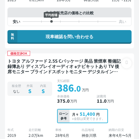
中古車販売店の価格との比較
平均相場
無
現車確認を問い合わせる
料
価格交渉OK
トヨタ アルファード 2.5S Cパッケージ 美品 禁煙車 整備記
録簿あり ディスプレイオーディオ ※ナビキットあり TV 後
席モニター ブラインドスポットモニター デジタルインナ
ーミラー オートクルーズ スマートキー ETC サンルーフ 電
支払総額
動バックドア バックモニター ドライブレコーダー リフト
386
.0
板金歴
外装
内装
アップ 衝突軽減 7人乗り
万円
S
S
なし
本体価格
諸費用
375
.0
11
.0
万円
万円
51,400
ローン
月々
円
参考
※金額は変更できます。
年式
走行距離
車検
出品地域
納期の目安
2019
2.0万km
28年6月
神奈川県
来年4月〜5月