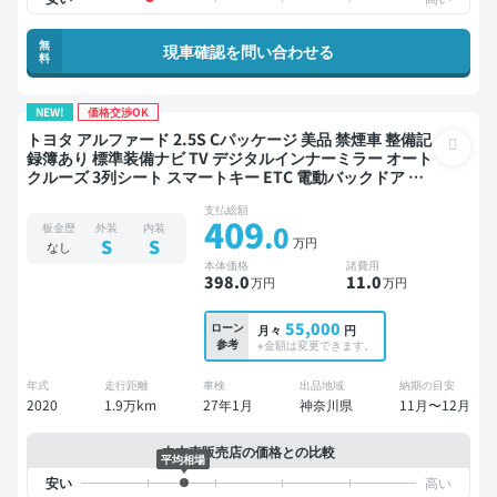
無
現車確認を問い合わせる
料
NEW!
価格交渉OK
トヨタ アルファード 2.5S Cパッケージ 美品 禁煙車 整備記
録簿あり 標準装備ナビ TV デジタルインナーミラー オート
クルーズ 3列シート スマートキー ETC 電動バックドア バ
ックモニター ドライブレコーダー 衝突軽減 両側電動スラ
支払総額
イドドア 7人乗り
409
.0
板金歴
外装
内装
万円
S
S
なし
本体価格
諸費用
398
.0
11
.0
万円
万円
55,000
ローン
月々
円
参考
※金額は変更できます。
年式
走行距離
車検
出品地域
納期の目安
2020
1.9万km
27年1月
神奈川県
11月〜12月
中古車販売店の価格との比較
平均相場