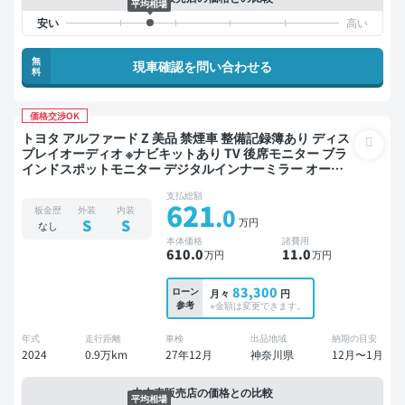
平均相場
無
現車確認を問い合わせる
料
価格交渉OK
トヨタ アルファード Z 美品 禁煙車 整備記録簿あり ディス
プレイオーディオ ※ナビキットあり TV 後席モニター ブラ
インドスポットモニター デジタルインナーミラー オート
クルーズ 3列シート スマートキー ETC サンルーフ 電動バ
支払総額
ックドア バックモニター 全方位カメラ ドライブレコーダ
621
.0
板金歴
外装
内装
ー 衝突軽減 両側電動スライドドア 7人乗り
万円
S
S
なし
本体価格
諸費用
610
.0
11
.0
万円
万円
83,300
ローン
月々
円
参考
※金額は変更できます。
年式
走行距離
車検
出品地域
納期の目安
2024
0.9万km
27年12月
神奈川県
12月〜1月
中古車販売店の価格との比較
平均相場