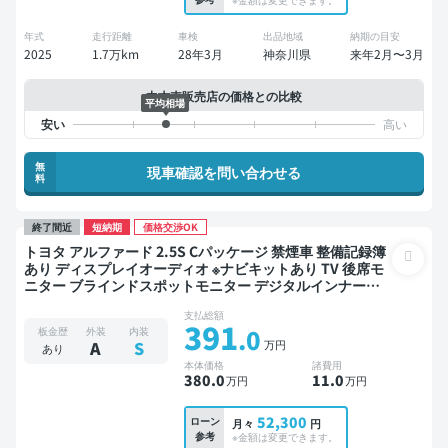
年式
走行距離
車検
出品地域
納期の目安
2025
1.7万km
28年3月
神奈川県
来年2月〜3月
中古車販売店の価格との比較
平均相場
無
現車確認を問い合わせる
料
終了間近
短納期
価格交渉OK
トヨタ アルファード 2.5S Cパッケージ 禁煙車 整備記録簿
あり ディスプレイオーディオ ※ナビキットあり TV 後席モ
ニター ブラインドスポットモニター デジタルインナーミ
ラー オートクルーズ 3列シート スマートキー ETC 電動バ
支払総額
ックドア バックモニター 全方位カメラ ドライブレコーダ
391
.0
板金歴
外装
内装
ー 衝突軽減 両側電動スライドドア 7人乗り
万円
A
S
あり
本体価格
諸費用
380
.0
11
.0
万円
万円
52,300
ローン
月々
円
参考
※金額は変更できます。