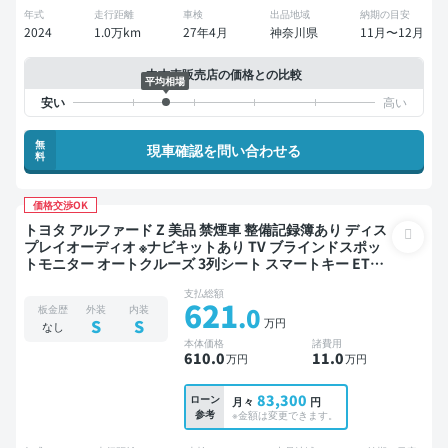
年式
走行距離
車検
出品地域
納期の目安
2024
1.0万km
27年4月
神奈川県
11月〜12月
中古車販売店の価格との比較
平均相場
無
現車確認を問い合わせる
料
価格交渉OK
トヨタ アルファード Z 美品 禁煙車 整備記録簿あり ディス
プレイオーディオ ※ナビキットあり TV ブラインドスポッ
トモニター オートクルーズ 3列シート スマートキー ETC
電動バックドア バックモニター 全方位カメラ ドライブレ
支払総額
コーダー 衝突軽減 両側電動スライドドア 7人乗り
621
.0
板金歴
外装
内装
万円
S
S
なし
本体価格
諸費用
610
.0
11
.0
万円
万円
83,300
ローン
月々
円
参考
※金額は変更できます。