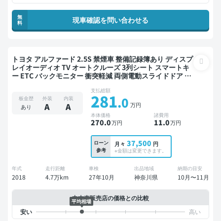
無
現車確認を問い合わせる
料
トヨタ アルファード 2.5S 禁煙車 整備記録簿あり ディスプ
レイオーディオ TV オートクルーズ 3列シート スマートキ
ー ETC バックモニター 衝突軽減 両側電動スライドドア 7
人乗り
支払総額
281
.0
板金歴
外装
内装
万円
A
A
あり
本体価格
諸費用
270
.0
11
.0
万円
万円
37,500
ローン
月々
円
参考
※金額は変更できます。
年式
走行距離
車検
出品地域
納期の目安
2018
4.7万km
27年10月
神奈川県
10月〜11月
中古車販売店の価格との比較
平均相場