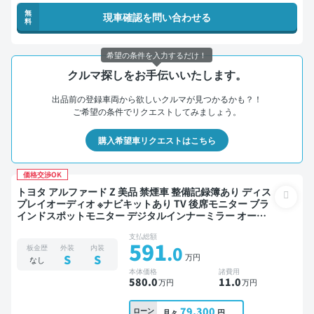
無
現車確認を問い合わせる
料
希望の条件を入力するだけ！
クルマ探しをお手伝いいたします。
出品前の登録車両から欲しいクルマが見つかるかも？！
ご希望の条件でリクエストしてみましょう。
購入希望車リクエストはこちら
価格交渉OK
トヨタ アルファード Z 美品 禁煙車 整備記録簿あり ディス
プレイオーディオ ※ナビキットあり TV 後席モニター ブラ
インドスポットモニター デジタルインナーミラー オート
クルーズ 3列シート スマートキー ETC サンルーフ 電動バ
支払総額
ックドア バックモニター 全方位カメラ 衝突軽減 両側電動
591
.0
板金歴
外装
内装
スライドドア 7人乗り
万円
S
S
なし
本体価格
諸費用
580
.0
11
.0
万円
万円
79,300
ローン
月々
円