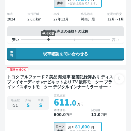
参考
※金額は変更できます。
年式
走行距離
車検
出品地域
納期の目安
2024
2.6万km
27年12月
神奈川県
12月〜1月
中古車販売店の価格との比較
平均相場
無
現車確認を問い合わせる
料
価格交渉OK
トヨタ アルファード Z 美品 禁煙車 整備記録簿あり ディス
プレイオーディオ ※ナビキットあり TV 後席モニター ブラ
インドスポットモニター デジタルインナーミラー オート
クルーズ 3列シート スマートキー 電動バックドア バック
支払総額
モニター 全方位カメラ ドライブレコーダー 衝突軽減 両側
611
.0
板金歴
外装
内装
電動スライドドア 7人乗り
万円
S
S
なし
本体価格
諸費用
600
.0
11
.0
万円
万円
81,600
ローン
月々
円
参考
※金額は変更できます。