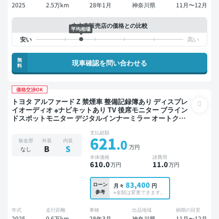
2025
2.5万km
28年1月
神奈川県
11月〜12月
中古車販売店の価格との比較
平均相場
無
現車確認を問い合わせる
料
価格交渉OK
トヨタ アルファード Z 禁煙車 整備記録簿あり ディスプレ
イオーディオ ※ナビキットあり TV 後席モニター ブライン
ドスポットモニター デジタルインナーミラー オートクル
ーズ 3列シート スマートキー ETC サンルーフ 電動バック
支払総額
ドア 全方位カメラ ドライブレコーダー 衝突軽減 両側電動
621
.0
板金歴
外装
内装
スライドドア 7人乗り
万円
B
S
なし
本体価格
諸費用
610
.0
11
.0
万円
万円
83,400
ローン
月々
円
参考
※金額は変更できます。
年式
走行距離
車検
出品地域
納期の目安
2025
0.6万km
28年3月
神奈川県
11月〜12月