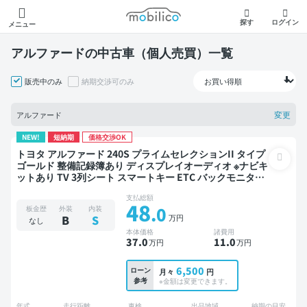
モビリコ
探す
ログイン
メニュー
アルファードの中古車（個人売買）一覧
販売中のみ
納期交渉可のみ
変更
アルファード
NEW!
短納期
価格交渉OK
トヨタ アルファード 240S プライムセレクションII タイプ
ゴールド 整備記録簿あり ディスプレイオーディオ ※ナビキ
ットあり TV 3列シート スマートキー ETC バックモニター
ドライブレコーダー 両側電動スライドドア 7人乗り
支払総額
48
.0
板金歴
外装
内装
万円
B
S
なし
本体価格
諸費用
37
.0
11
.0
万円
万円
6,500
ローン
月々
円
参考
※金額は変更できます。
年式
走行距離
車検
出品地域
納期の目安