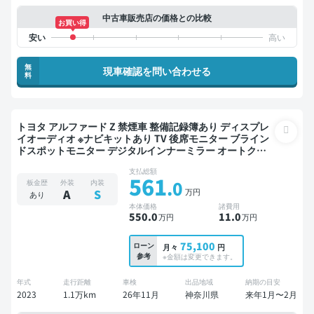
中古車販売店の価格との比較
お買い得
無
現車確認を問い合わせる
料
トヨタ アルファード Z 禁煙車 整備記録簿あり ディスプレ
イオーディオ ※ナビキットあり TV 後席モニター ブライン
ドスポットモニター デジタルインナーミラー オートクル
ーズ 3列シート スマートキー ETC サンルーフ 電動バック
支払総額
ドア バックモニター 全方位カメラ ドライブレコーダー 衝
561
.0
板金歴
外装
内装
突軽減 両側電動スライドドア 7人乗り
万円
A
S
あり
本体価格
諸費用
550
.0
11
.0
万円
万円
75,100
ローン
月々
円
参考
※金額は変更できます。
年式
走行距離
車検
出品地域
納期の目安
2023
1.1万km
26年11月
神奈川県
来年1月〜2月