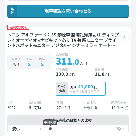
無
現車確認を問い合わせる
料
価格交渉OK
トヨタ アルファード 2.5S 禁煙車 整備記録簿あり ディスプ
レイオーディオ ※ナビキットあり TV 後席モニター ブライ
ンドスポットモニター デジタルインナーミラー オートク
ルーズ 3列シート スマートキー バックモニター 全方位カ
支払総額
メラ ドライブレコーダー 衝突軽減 両側電動スライドドア
311
.0
板金歴
外装
内装
8人乗り
万円
S
S
あり
本体価格
諸費用
300
.0
11
.0
万円
万円
41,800
ローン
月々
円
参考
※金額は変更できます。
年式
走行距離
車検
出品地域
納期の目安
2022
5.1万km
27年5月
神奈川県
12月〜1月
中古車販売店の価格との比較
平均相場