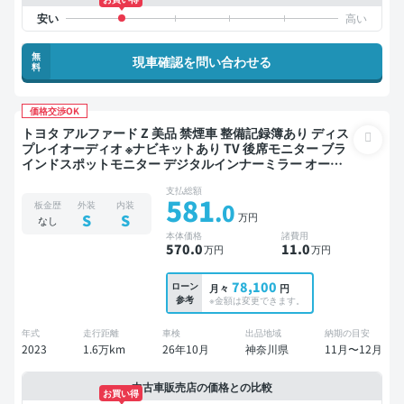
無
現車確認を問い合わせる
料
価格交渉OK
トヨタ アルファード Z 美品 禁煙車 整備記録簿あり ディス
プレイオーディオ ※ナビキットあり TV 後席モニター ブラ
インドスポットモニター デジタルインナーミラー オート
クルーズ 3列シート スマートキー ETC サンルーフ 電動バ
支払総額
ックドア バックモニター 全方位カメラ ドライブレコーダ
581
.0
板金歴
外装
内装
ー 衝突軽減 両側電動スライドドア 7人乗り
万円
S
S
なし
本体価格
諸費用
570
.0
11
.0
万円
万円
78,100
ローン
月々
円
参考
※金額は変更できます。
年式
走行距離
車検
出品地域
納期の目安
2023
1.6万km
26年10月
神奈川県
11月〜12月
中古車販売店の価格との比較
お買い得