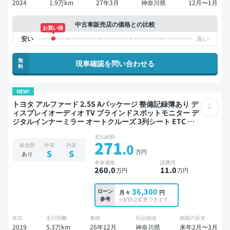
2024
1.9万km
27年3月
神奈川県
12月〜1月
中古車販売店の価格との比較
お買い得
無
現車確認を問い合わせる
料
NEW!
トヨタ アルファード 2.5S Aパッケージ 整備記録簿あり デ
ィスプレイオーディオ TV ブラインドスポットモニター デ
ジタルインナーミラー オートクルーズ 3列シート ETC バ
ックモニター ドライブレコーダー 衝突軽減 両側電動スラ
支払総額
イドドア 7人乗り
271
.0
板金歴
外装
内装
万円
S
S
あり
本体価格
諸費用
260
.0
11
.0
万円
万円
36,300
ローン
月々
円
参考
※金額は変更できます。
年式
走行距離
車検
出品地域
納期の目安
2019
5.3万km
26年12月
神奈川県
来年2月〜3月