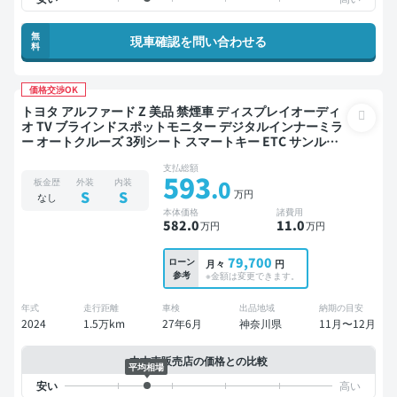
無
現車確認を問い合わせる
料
価格交渉OK
トヨタ アルファード Z 美品 禁煙車 ディスプレイオーディ
オ TV ブラインドスポットモニター デジタルインナーミラ
ー オートクルーズ 3列シート スマートキー ETC サンルー
フ 電動バックドア バックモニター 全方位カメラ ドライブ
支払総額
レコーダー 衝突軽減 両側電動スライドドア 7人乗り
593
.0
板金歴
外装
内装
万円
S
S
なし
本体価格
諸費用
582
.0
11
.0
万円
万円
79,700
ローン
月々
円
参考
※金額は変更できます。
年式
走行距離
車検
出品地域
納期の目安
2024
1.5万km
27年6月
神奈川県
11月〜12月
中古車販売店の価格との比較
平均相場