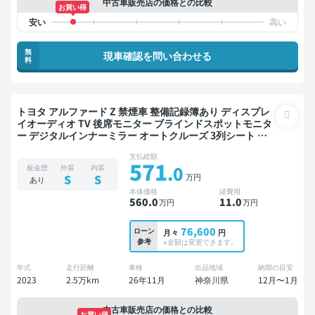
中古車販売店の価格との比較
お買い得
無
現車確認を問い合わせる
料
トヨタ アルファード Z 禁煙車 整備記録簿あり ディスプレ
イオーディオ TV 後席モニター ブラインドスポットモニタ
ー デジタルインナーミラー オートクルーズ 3列シート ス
マートキー ETC バックモニター 全方位カメラ ドライブレ
支払総額
コーダー フルエアロ 衝突軽減 7人乗り
571
.0
板金歴
外装
内装
万円
S
S
あり
本体価格
諸費用
560
.0
11
.0
万円
万円
76,600
ローン
月々
円
参考
※金額は変更できます。
年式
走行距離
車検
出品地域
納期の目安
2023
2.5万km
26年11月
神奈川県
12月〜1月
中古車販売店の価格との比較
お買い得