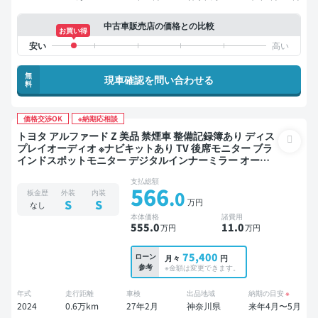
中古車販売店の価格との比較
お買い得
無
現車確認を問い合わせる
料
価格交渉OK
※納期応相談
トヨタ アルファード Z 美品 禁煙車 整備記録簿あり ディス
プレイオーディオ ※ナビキットあり TV 後席モニター ブラ
インドスポットモニター デジタルインナーミラー オート
クルーズ 3列シート スマートキー サンルーフ 電動バック
支払総額
ドア バックモニター 全方位カメラ ドライブレコーダー 衝
566
.0
板金歴
外装
内装
突軽減 両側電動スライドドア 7人乗り
万円
S
S
なし
本体価格
諸費用
555
.0
11
.0
万円
万円
75,400
ローン
月々
円
参考
※金額は変更できます。
年式
走行距離
車検
出品地域
納期の目安
※
2024
0.6万km
27年2月
神奈川県
来年4月〜5月