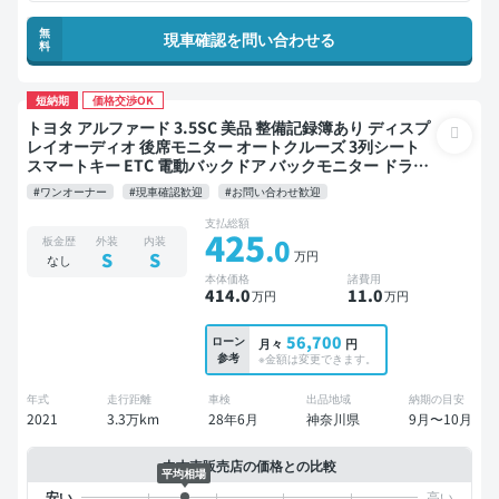
無
現車確認を問い合わせる
料
短納期
価格交渉OK
トヨタ アルファード 3.5SC 美品 整備記録簿あり ディスプ
レイオーディオ 後席モニター オートクルーズ 3列シート
スマートキー ETC 電動バックドア バックモニター ドライ
ブレコーダー 社外アルミ リフトアップ 衝突軽減 両側電動
#ワンオーナー
#現車確認歓迎
#お問い合わせ歓迎
スライドドア 7人乗り
支払総額
425
.0
板金歴
外装
内装
万円
S
S
なし
本体価格
諸費用
414
.0
11
.0
万円
万円
56,700
ローン
月々
円
参考
※金額は変更できます。
年式
走行距離
車検
出品地域
納期の目安
2021
3.3万km
28年6月
神奈川県
9月〜10月
中古車販売店の価格との比較
平均相場