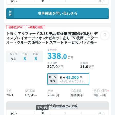
無
現車確認を問い合わせる
料
価格交渉OK
※納期応相談
トヨタ アルファード 2.5S 美品 禁煙車 整備記録簿あり デ
ィスプレイオーディオ ※ナビキットあり TV 後席モニター
オートクルーズ 3列シート スマートキー ETC バックモニ
ター ドライブレコーダー 衝突軽減 両側電動スライドドア
支払総額
7人乗り
338
.0
板金歴
外装
内装
万円
S
S
なし
本体価格
諸費用
327
.0
11
.0
万円
万円
45,300
ローン
月々
円
参考
※金額は変更できます。
年式
走行距離
車検
出品地域
納期の目安
※
2021
4.2万km
28年6月
神奈川県
8月〜9月
中古車販売店の価格との比較
平均相場