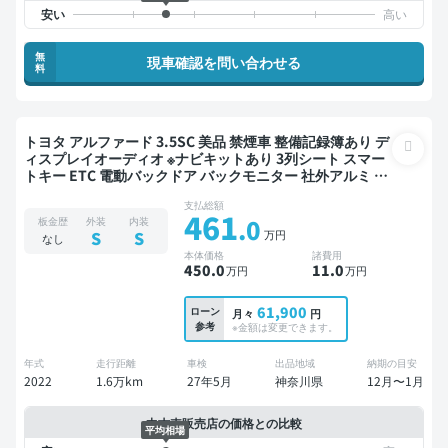
無
現車確認を問い合わせる
料
トヨタ アルファード 3.5SC 美品 禁煙車 整備記録簿あり デ
ィスプレイオーディオ ※ナビキットあり 3列シート スマー
トキー ETC 電動バックドア バックモニター 社外アルミ 衝
突軽減 両側電動スライドドア 7人乗り
支払総額
461
.0
板金歴
外装
内装
万円
S
S
なし
本体価格
諸費用
450
.0
11
.0
万円
万円
61,900
ローン
月々
円
参考
※金額は変更できます。
年式
走行距離
車検
出品地域
納期の目安
2022
1.6万km
27年5月
神奈川県
12月〜1月
中古車販売店の価格との比較
平均相場