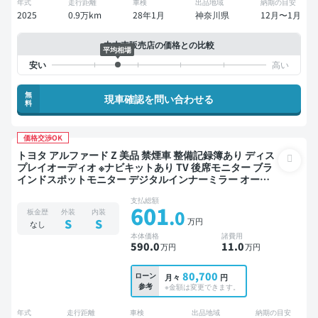
年式
走行距離
車検
出品地域
納期の目安
2025
0.9万km
28年1月
神奈川県
12月〜1月
中古車販売店の価格との比較
平均相場
無
現車確認を問い合わせる
料
価格交渉OK
トヨタ アルファード Z 美品 禁煙車 整備記録簿あり ディス
プレイオーディオ ※ナビキットあり TV 後席モニター ブラ
インドスポットモニター デジタルインナーミラー オート
クルーズ 3列シート スマートキー ETC サンルーフ 電動バ
支払総額
ックドア バックモニター 全方位カメラ ドライブレコーダ
601
.0
板金歴
外装
内装
ー 衝突軽減 両側電動スライドドア 7人乗り
万円
S
S
なし
本体価格
諸費用
590
.0
11
.0
万円
万円
80,700
ローン
月々
円
参考
※金額は変更できます。
年式
走行距離
車検
出品地域
納期の目安