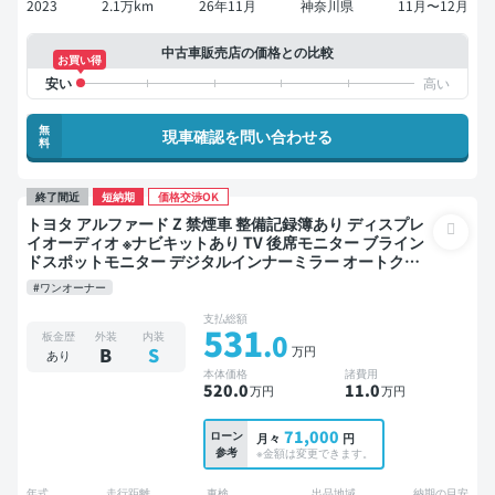
2023
2.1万km
26年11月
神奈川県
11月〜12月
中古車販売店の価格との比較
お買い得
無
現車確認を問い合わせる
料
終了間近
短納期
価格交渉OK
トヨタ アルファード Z 禁煙車 整備記録簿あり ディスプレ
イオーディオ ※ナビキットあり TV 後席モニター ブライン
ドスポットモニター デジタルインナーミラー オートクル
ーズ 3列シート スマートキー ETC 電動バックドア バック
#ワンオーナー
モニター 全方位カメラ ドライブレコーダー 衝突軽減 両側
電動スライドドア 7人乗り
支払総額
531
.0
板金歴
外装
内装
万円
B
S
あり
本体価格
諸費用
520
.0
11
.0
万円
万円
71,000
ローン
月々
円
参考
※金額は変更できます。
年式
走行距離
車検
出品地域
納期の目安