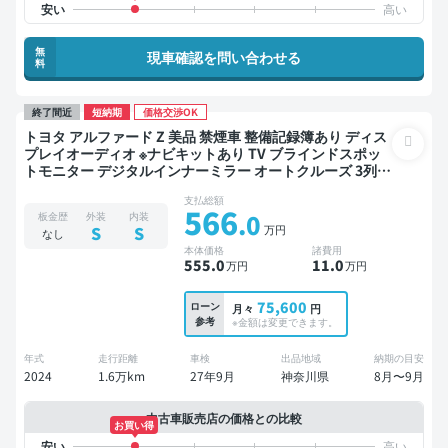
無
現車確認を問い合わせる
料
終了間近
短納期
価格交渉OK
トヨタ アルファード Z 美品 禁煙車 整備記録簿あり ディス
プレイオーディオ ※ナビキットあり TV ブラインドスポッ
トモニター デジタルインナーミラー オートクルーズ 3列シ
ート スマートキー ETC 電動バックドア バックモニター 全
支払総額
方位カメラ ドライブレコーダー 衝突軽減 両側電動スライ
566
.0
板金歴
外装
内装
ドドア 7人乗り
万円
S
S
なし
本体価格
諸費用
555
.0
11
.0
万円
万円
75,600
ローン
月々
円
参考
※金額は変更できます。
年式
走行距離
車検
出品地域
納期の目安
2024
1.6万km
27年9月
神奈川県
8月〜9月
中古車販売店の価格との比較
お買い得