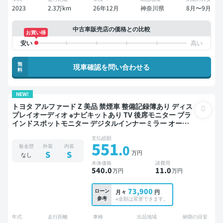
2023
2.3万km
26年12月
神奈川県
8月〜9月
中古車販売店の価格との比較
お買い得
無
現車確認を問い合わせる
料
NEW!
トヨタ アルファード Z 美品 禁煙車 整備記録簿あり ディス
プレイオーディオ ※ナビキットあり TV 後席モニター ブラ
インドスポットモニター デジタルインナーミラー オート
クルーズ 3列シート スマートキー 電動バックドア バック
支払総額
モニター 全方位カメラ ドライブレコーダー 衝突軽減 両側
551
.0
板金歴
外装
内装
電動スライドドア 7人乗り
万円
S
S
なし
本体価格
諸費用
540
.0
11
.0
万円
万円
73,900
ローン
月々
円
参考
※金額は変更できます。
年式
走行距離
車検
出品地域
納期の目安