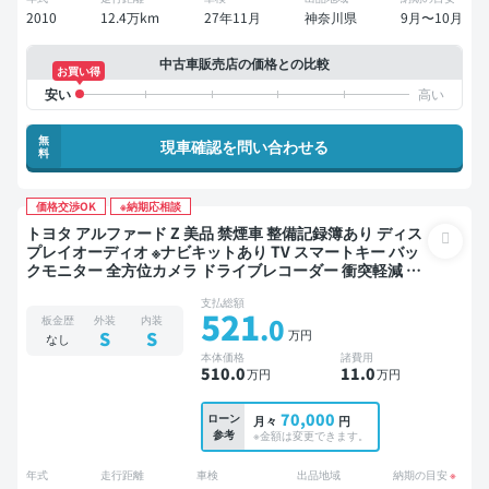
2010
12.4万km
27年11月
神奈川県
9月〜10月
中古車販売店の価格との比較
お買い得
無
現車確認を問い合わせる
料
価格交渉OK
※納期応相談
トヨタ アルファード Z 美品 禁煙車 整備記録簿あり ディス
プレイオーディオ ※ナビキットあり TV スマートキー バッ
クモニター 全方位カメラ ドライブレコーダー 衝突軽減 両
側電動スライドドア 7人乗り
支払総額
521
.0
板金歴
外装
内装
万円
S
S
なし
本体価格
諸費用
510
.0
11
.0
万円
万円
70,000
ローン
月々
円
参考
※金額は変更できます。
年式
走行距離
車検
出品地域
納期の目安
※