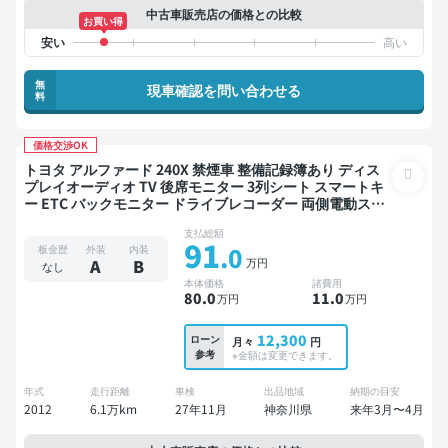
中古車販売店の価格との比較
お買い得
無
現車確認を問い合わせる
料
価格交渉OK
トヨタ アルファード 240X 禁煙車 整備記録簿あり ディス
プレイオーディオ TV 後席モニター 3列シート スマートキ
ー ETC バックモニター ドライブレコーダー 両側電動スラ
イドドア 8人乗り
支払総額
91
.0
板金歴
外装
内装
万円
A
B
なし
本体価格
諸費用
80
.0
11
.0
万円
万円
12,300
ローン
月々
円
参考
※金額は変更できます。
年式
走行距離
車検
出品地域
納期の目安
2012
6.1万km
27年11月
神奈川県
来年3月〜4月