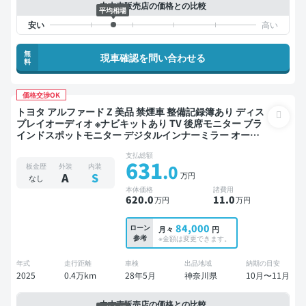
中古車販売店の価格との比較
平均相場
無
現車確認を問い合わせる
料
価格交渉OK
トヨタ アルファード Z 美品 禁煙車 整備記録簿あり ディス
プレイオーディオ ※ナビキットあり TV 後席モニター ブラ
インドスポットモニター デジタルインナーミラー オート
クルーズ 3列シート スマートキー ETC 電動バックドア バ
支払総額
ックモニター 全方位カメラ ドライブレコーダー 衝突軽減
631
.0
板金歴
外装
内装
両側電動スライドドア 7人乗り
万円
A
S
なし
本体価格
諸費用
620
.0
11
.0
万円
万円
84,000
ローン
月々
円
参考
※金額は変更できます。
年式
走行距離
車検
出品地域
納期の目安
2025
0.4万km
28年5月
神奈川県
10月〜11月
中古車販売店の価格との比較