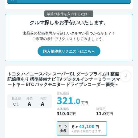
希望の条件を入力するだけ！
クルマ探しをお手伝いいたします。
出品前の登録車両から欲しいクルマが見つかるかも？！
ご希望の条件でリクエストしてみましょう。
購入希望車リクエストはこちら
トヨタ ハイエースバン スーパーGL ダークプライムII 整備
記録簿あり 標準装備ナビ TV デジタルインナーミラー スマ
ートキー ETC バックモニター ドライブレコーダー 衝突軽
減
支払総額
321
.0
板金歴
外装
内装
万円
A
A
なし
本体価格
諸費用
310
.0
11
.0
万円
万円
43,100
ローン
月々
円
参考
※金額は変更できます。