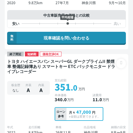
2020
9.8万km
27年7月
神奈川県
9月〜10月
中古車販売店の価格との比較
平均相場
無
現車確認を問い合わせる
料
終了間近
短納期
価格交渉OK
トヨタ ハイエースバン スーパーGL ダークプライムII 禁煙
車 整備記録簿あり スマートキー ETC バックモニター ドラ
イブレコーダー
支払総額
351
.0
板金歴
外装
内装
万円
A
A
なし
本体価格
諸費用
340
.0
11
.0
万円
万円
47,000
ローン
月々
円
参考
※金額は変更できます。
年式
走行距離
車検
出品地域
納期の目安
2022
8.8万km
26年11月
神奈川県
8月〜9月