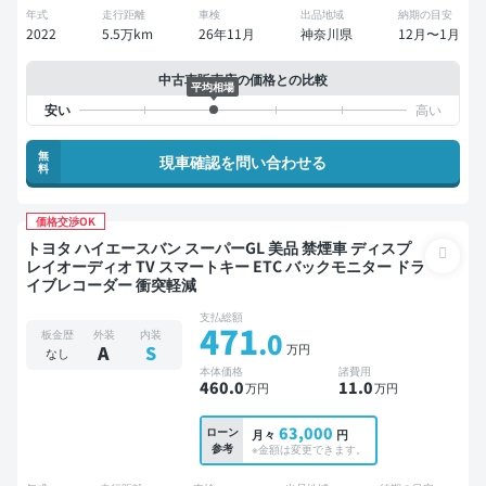
年式
走行距離
車検
出品地域
納期の目安
2022
5.5万km
26年11月
神奈川県
12月〜1月
中古車販売店の価格との比較
平均相場
無
現車確認を問い合わせる
料
価格交渉OK
トヨタ ハイエースバン スーパーGL 美品 禁煙車 ディスプ
レイオーディオ TV スマートキー ETC バックモニター ドラ
イブレコーダー 衝突軽減
支払総額
471
.0
板金歴
外装
内装
万円
A
S
なし
本体価格
諸費用
460
.0
11
.0
万円
万円
63,000
ローン
月々
円
参考
※金額は変更できます。