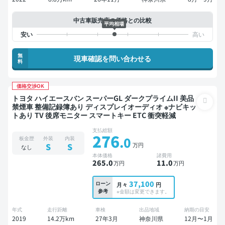
中古車販売店の価格との比較
平均相場
無
現車確認を問い合わせる
料
価格交渉OK
トヨタ ハイエースバン スーパーGL ダークプライムII 美品
禁煙車 整備記録簿あり ディスプレイオーディオ ※ナビキッ
トあり TV 後席モニター スマートキー ETC 衝突軽減
支払総額
276
.0
板金歴
外装
内装
万円
S
S
なし
本体価格
諸費用
265
.0
11
.0
万円
万円
37,100
ローン
月々
円
参考
※金額は変更できます。
年式
走行距離
車検
出品地域
納期の目安
2019
14.2万km
27年3月
神奈川県
12月〜1月