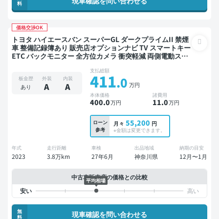
現車確認を問い合わせる
料
価格交渉OK
トヨタ ハイエースバン スーパーGL ダークプライムII 禁煙
車 整備記録簿あり 販売店オプションナビ TV スマートキー
ETC バックモニター 全方位カメラ 衝突軽減 両側電動スラ
イドドア
支払総額
411
.0
板金歴
外装
内装
万円
A
A
あり
本体価格
諸費用
400
.0
11
.0
万円
万円
55,200
ローン
月々
円
参考
※金額は変更できます。
年式
走行距離
車検
出品地域
納期の目安
2023
3.8万km
27年6月
神奈川県
12月〜1月
中古車販売店の価格との比較
平均相場
無
現車確認を問い合わせる
料