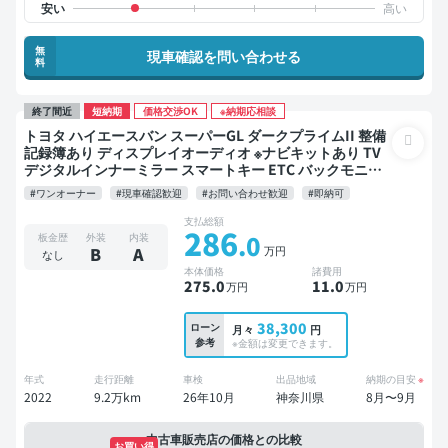
無
現車確認を問い合わせる
料
終了間近
短納期
価格交渉OK
※納期応相談
トヨタ ハイエースバン スーパーGL ダークプライムII 整備
記録簿あり ディスプレイオーディオ ※ナビキットあり TV
デジタルインナーミラー スマートキー ETC バックモニタ
ー ドライブレコーダー 衝突軽減
#ワンオーナー
#現車確認歓迎
#お問い合わせ歓迎
#即納可
支払総額
286
.0
板金歴
外装
内装
万円
B
A
なし
本体価格
諸費用
275
.0
11
.0
万円
万円
38,300
ローン
月々
円
参考
※金額は変更できます。
年式
走行距離
車検
出品地域
納期の目安
※
2022
9.2万km
26年10月
神奈川県
8月〜9月
中古車販売店の価格との比較
お買い得