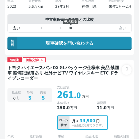
年式
走行距離
車検
出品地域
納期の目安
2023
5.6万km
27年3月
神奈川県
来年1月〜2月
中古車販売店の価格との比較
平均相場
無
現車確認を問い合わせる
料
短納期
価格交渉OK
トヨタ ハイエースバン DX GLパッケージ仕様車 美品 禁煙
車 整備記録簿あり 社外ナビ TV ワイヤレスキー ETC ドラ
イブレコーダー
支払総額
261
.0
板金歴
外装
内装
万円
S
S
なし
本体価格
諸費用
250
.0
11
.0
万円
万円
34,900
ローン
月々
円
参考
※金額は変更できます。
年式
走行距離
車検
出品地域
納期の目安