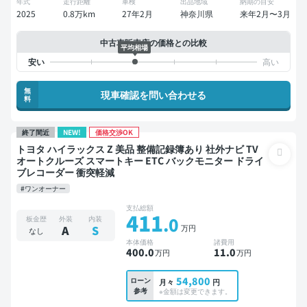
年式
走行距離
車検
出品地域
納期の目安
2025
0.8万km
27年2月
神奈川県
来年2月〜3月
中古車販売店の価格との比較
平均相場
無
現車確認を問い合わせる
料
終了間近
NEW!
価格交渉OK
トヨタ ハイラックス Z 美品 整備記録簿あり 社外ナビ TV
オートクルーズ スマートキー ETC バックモニター ドライ
ブレコーダー 衝突軽減
#ワンオーナー
支払総額
411
.0
板金歴
外装
内装
万円
A
S
なし
本体価格
諸費用
400
.0
11
.0
万円
万円
54,800
ローン
月々
円
参考
※金額は変更できます。