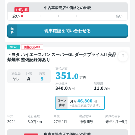
中古車販売店の価格との比較
お買い得
無
現車確認を問い合わせる
料
NEW!
価格交渉OK
トヨタ ハイエースバン スーパーGL ダークプライムII 美品
禁煙車 整備記録簿あり
支払総額
351
.0
板金歴
外装
内装
万円
A
S
なし
本体価格
諸費用
340
.0
11
.0
万円
万円
46,800
ローン
月々
円
参考
※金額は変更できます。
年式
走行距離
車検
出品地域
納期の目安
2024
3.0万km
27年4月
神奈川県
来年4月〜5月
中古車販売店の価格との比較