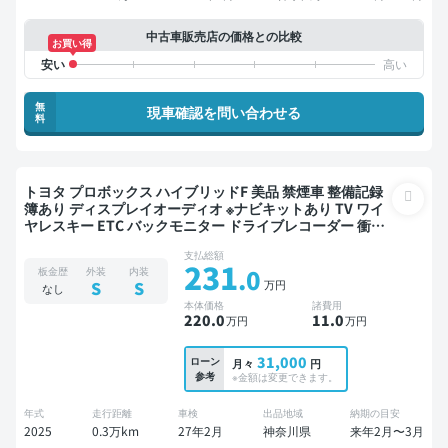
中古車販売店の価格との比較
お買い得
無
現車確認を問い合わせる
料
トヨタ プロボックス ハイブリッドF 美品 禁煙車 整備記録
簿あり ディスプレイオーディオ ※ナビキットあり TV ワイ
ヤレスキー ETC バックモニター ドライブレコーダー 衝突
軽減
支払総額
231
.0
板金歴
外装
内装
万円
S
S
なし
本体価格
諸費用
220
.0
11
.0
万円
万円
31,000
ローン
月々
円
参考
※金額は変更できます。
年式
走行距離
車検
出品地域
納期の目安
2025
0.3万km
27年2月
神奈川県
来年2月〜3月