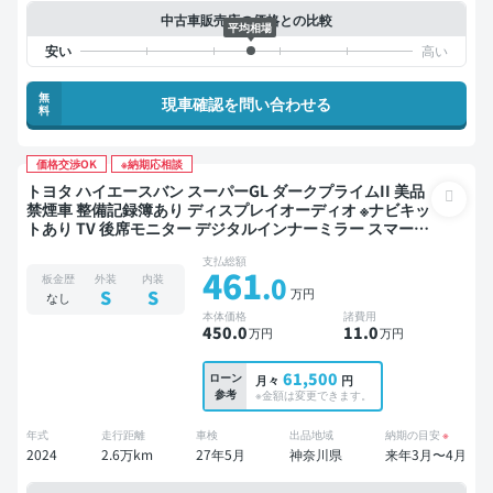
中古車販売店の価格との比較
平均相場
無
現車確認を問い合わせる
料
価格交渉OK
※納期応相談
トヨタ ハイエースバン スーパーGL ダークプライムII 美品
禁煙車 整備記録簿あり ディスプレイオーディオ ※ナビキッ
トあり TV 後席モニター デジタルインナーミラー スマート
キー ETC バックモニター 全方位カメラ ドライブレコーダ
支払総額
ー 衝突軽減 両側電動スライドドア
461
.0
板金歴
外装
内装
万円
S
S
なし
本体価格
諸費用
450
.0
11
.0
万円
万円
61,500
ローン
月々
円
参考
※金額は変更できます。
年式
走行距離
車検
出品地域
納期の目安
※
2024
2.6万km
27年5月
神奈川県
来年3月〜4月