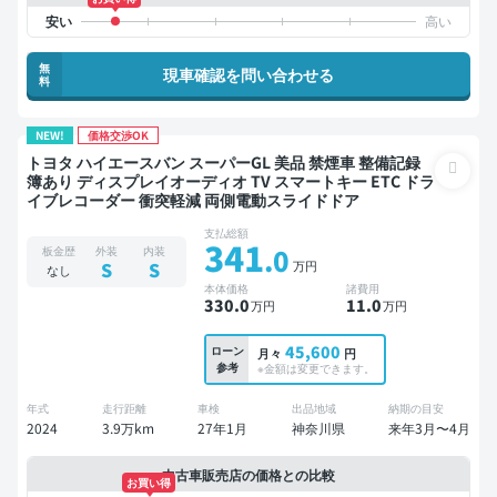
無
現車確認を問い合わせる
料
NEW!
価格交渉OK
トヨタ ハイエースバン スーパーGL 美品 禁煙車 整備記録
簿あり ディスプレイオーディオ TV スマートキー ETC ドラ
イブレコーダー 衝突軽減 両側電動スライドドア
支払総額
341
.0
板金歴
外装
内装
万円
S
S
なし
本体価格
諸費用
330
.0
11
.0
万円
万円
45,600
ローン
月々
円
参考
※金額は変更できます。
年式
走行距離
車検
出品地域
納期の目安
2024
3.9万km
27年1月
神奈川県
来年3月〜4月
中古車販売店の価格との比較
お買い得