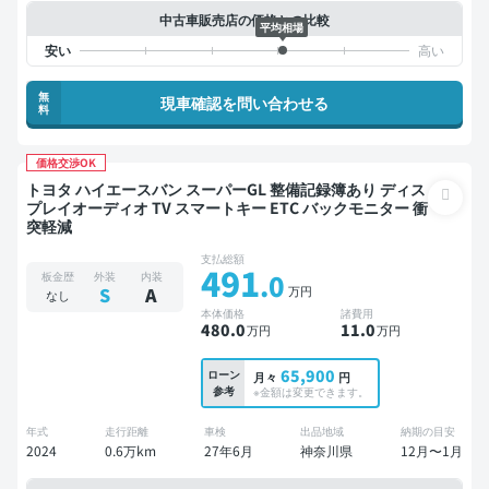
中古車販売店の価格との比較
平均相場
無
現車確認を問い合わせる
料
価格交渉OK
トヨタ ハイエースバン スーパーGL 整備記録簿あり ディス
プレイオーディオ TV スマートキー ETC バックモニター 衝
突軽減
支払総額
491
.0
板金歴
外装
内装
万円
S
A
なし
本体価格
諸費用
480
.0
11
.0
万円
万円
65,900
ローン
月々
円
参考
※金額は変更できます。
年式
走行距離
車検
出品地域
納期の目安
2024
0.6万km
27年6月
神奈川県
12月〜1月