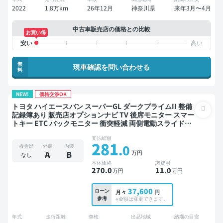
2022
1.8万km
26年12月
神奈川県
来年3月〜4月
中古車販売店の価格との比較
お買い得
無
現車確認を問い合わせる
料
NEW!
価格交渉OK
トヨタ ハイエースバン スーパーGL ダークプライムII 整備
記録簿あり 販売店オプションナビ TV 後席モニター スマー
トキー ETC バックモニター 衝突軽減 両側電動スライドド
ア
支払総額
281
.0
板金歴
外装
内装
万円
A
B
なし
本体価格
諸費用
270
.0
11
.0
万円
万円
37,600
ローン
月々
円
参考
※金額は変更できます。
年式
走行距離
車検
出品地域
納期の目安