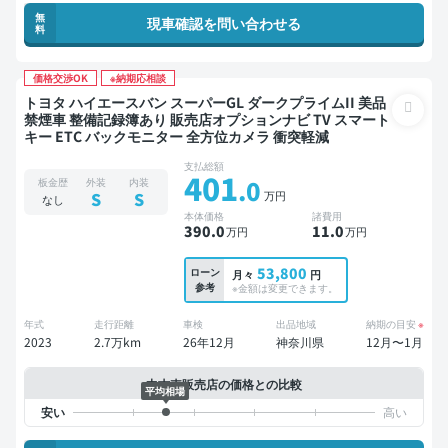
無
現車確認を問い合わせる
料
価格交渉OK
※納期応相談
トヨタ ハイエースバン スーパーGL ダークプライムII 美品
禁煙車 整備記録簿あり 販売店オプションナビ TV スマート
キー ETC バックモニター 全方位カメラ 衝突軽減
支払総額
401
.0
板金歴
外装
内装
万円
S
S
なし
本体価格
諸費用
390
.0
11
.0
万円
万円
53,800
ローン
月々
円
参考
※金額は変更できます。
年式
走行距離
車検
出品地域
納期の目安
※
2023
2.7万km
26年12月
神奈川県
12月〜1月
中古車販売店の価格との比較
平均相場