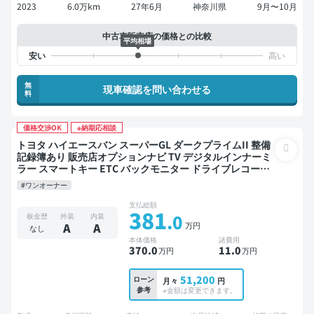
2023
6.0万km
27年6月
神奈川県
9月〜10月
中古車販売店の価格との比較
平均相場
無
現車確認を問い合わせる
料
価格交渉OK
※納期応相談
トヨタ ハイエースバン スーパーGL ダークプライムII 整備
記録簿あり 販売店オプションナビ TV デジタルインナーミ
ラー スマートキー ETC バックモニター ドライブレコーダ
ー 衝突軽減 両側電動スライドドア
#ワンオーナー
支払総額
381
.0
板金歴
外装
内装
万円
A
A
なし
本体価格
諸費用
370
.0
11
.0
万円
万円
51,200
ローン
月々
円
参考
※金額は変更できます。