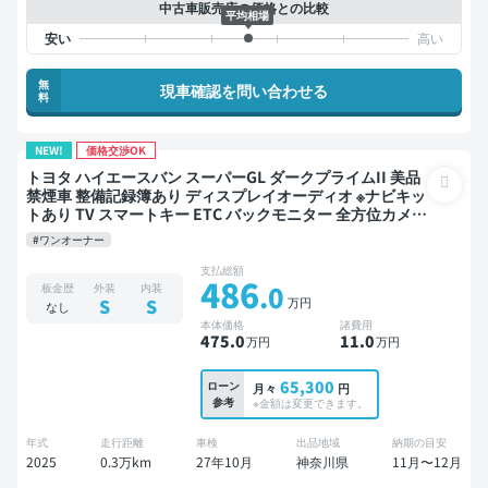
中古車販売店の価格との比較
平均相場
無
現車確認を問い合わせる
料
NEW!
価格交渉OK
トヨタ ハイエースバン スーパーGL ダークプライムII 美品
禁煙車 整備記録簿あり ディスプレイオーディオ ※ナビキッ
トあり TV スマートキー ETC バックモニター 全方位カメラ
衝突軽減 両側電動スライドドア
#ワンオーナー
支払総額
486
.0
板金歴
外装
内装
万円
S
S
なし
本体価格
諸費用
475
.0
11
.0
万円
万円
65,300
ローン
月々
円
参考
※金額は変更できます。
年式
走行距離
車検
出品地域
納期の目安
2025
0.3万km
27年10月
神奈川県
11月〜12月