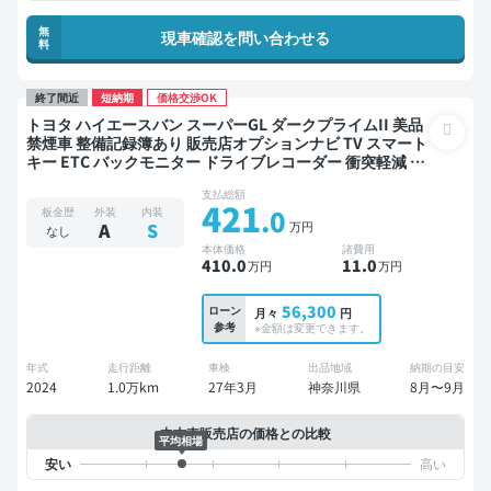
無
現車確認を問い合わせる
料
終了間近
短納期
価格交渉OK
トヨタ ハイエースバン スーパーGL ダークプライムII 美品
禁煙車 整備記録簿あり 販売店オプションナビ TV スマート
キー ETC バックモニター ドライブレコーダー 衝突軽減 両
側電動スライドドア
支払総額
421
.0
板金歴
外装
内装
万円
A
S
なし
本体価格
諸費用
410
.0
11
.0
万円
万円
56,300
ローン
月々
円
参考
※金額は変更できます。
年式
走行距離
車検
出品地域
納期の目安
2024
1.0万km
27年3月
神奈川県
8月〜9月
中古車販売店の価格との比較
平均相場