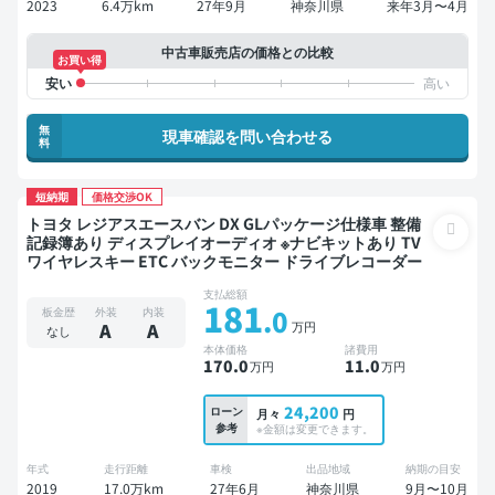
2023
6.4万km
27年9月
神奈川県
来年3月〜4月
中古車販売店の価格との比較
お買い得
無
現車確認を問い合わせる
料
短納期
価格交渉OK
トヨタ レジアスエースバン DX GLパッケージ仕様車 整備
記録簿あり ディスプレイオーディオ ※ナビキットあり TV
ワイヤレスキー ETC バックモニター ドライブレコーダー
支払総額
181
.0
板金歴
外装
内装
万円
A
A
なし
本体価格
諸費用
170
.0
11
.0
万円
万円
24,200
ローン
月々
円
参考
※金額は変更できます。
年式
走行距離
車検
出品地域
納期の目安
2019
17.0万km
27年6月
神奈川県
9月〜10月