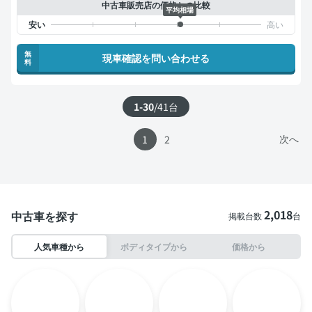
中古車販売店の価格との比較
平均相場
無
現車確認を問い合わせる
料
1-30
/
41
台
次へ
1
2
2,018
中古車を探す
掲載台数
台
人気車種から
ボディタイプから
価格から