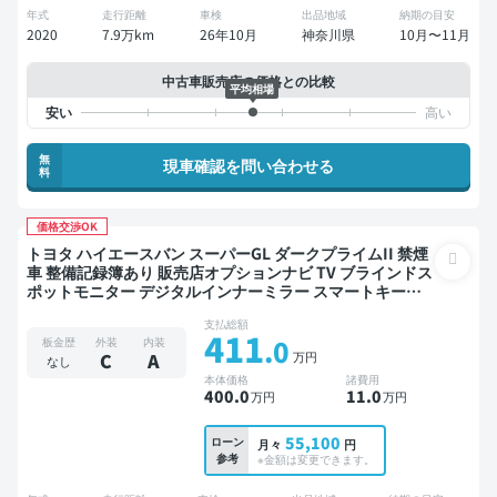
年式
走行距離
車検
出品地域
納期の目安
2020
7.9万km
26年10月
神奈川県
10月〜11月
中古車販売店の価格との比較
平均相場
無
現車確認を問い合わせる
料
価格交渉OK
トヨタ ハイエースバン スーパーGL ダークプライムII 禁煙
車 整備記録簿あり 販売店オプションナビ TV ブラインドス
ポットモニター デジタルインナーミラー スマートキー
ETC バックモニター 全方位カメラ ドライブレコーダー 社
支払総額
外アルミ 衝突軽減 両側電動スライドドア
411
.0
板金歴
外装
内装
万円
C
A
なし
本体価格
諸費用
400
.0
11
.0
万円
万円
55,100
ローン
月々
円
参考
※金額は変更できます。