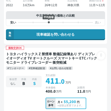
年式
走行距離
車検
出品地域
納期の目安
※
2022
3.6万km
26年12月
神奈川県
11月〜12月
中古車販売店の価格との比較
平均相場
無
現車確認を問い合わせる
料
価格交渉OK
トヨタ ハイラックス Z 禁煙車 整備記録簿あり ディスプレ
イオーディオ TV オートクルーズ スマートキー ETC バック
モニター ドライブレコーダー 衝突軽減
#ワンオーナー
#現車確認歓迎
#お問い合わせ歓迎
支払総額
411
.0
板金歴
外装
内装
万円
B
S
なし
本体価格
諸費用
400
.0
11
.0
万円
万円
55,200
ローン
月々
円
参考
※金額は変更できます。