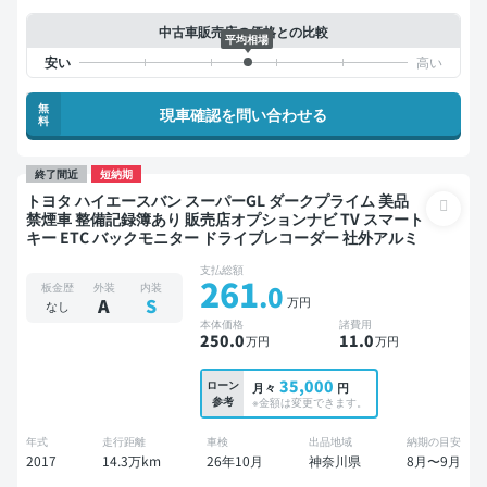
中古車販売店の価格との比較
平均相場
無
現車確認を問い合わせる
料
終了間近
短納期
トヨタ ハイエースバン スーパーGL ダークプライム 美品
禁煙車 整備記録簿あり 販売店オプションナビ TV スマート
キー ETC バックモニター ドライブレコーダー 社外アルミ
支払総額
261
.0
板金歴
外装
内装
万円
A
S
なし
本体価格
諸費用
250
.0
11
.0
万円
万円
35,000
ローン
月々
円
参考
※金額は変更できます。
年式
走行距離
車検
出品地域
納期の目安
2017
14.3万km
26年10月
神奈川県
8月〜9月