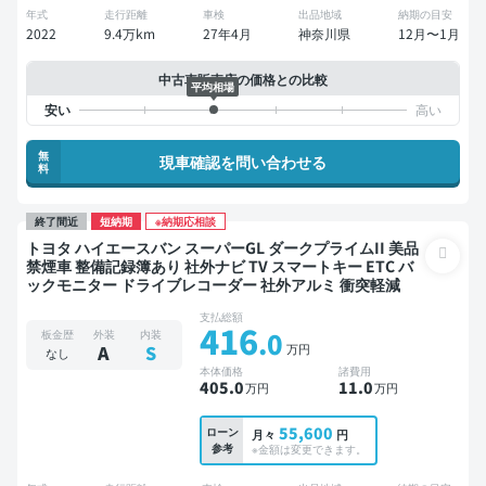
年式
走行距離
車検
出品地域
納期の目安
2022
9.4万km
27年4月
神奈川県
12月〜1月
中古車販売店の価格との比較
平均相場
無
現車確認を問い合わせる
料
終了間近
短納期
※納期応相談
トヨタ ハイエースバン スーパーGL ダークプライムII 美品
禁煙車 整備記録簿あり 社外ナビ TV スマートキー ETC バ
ックモニター ドライブレコーダー 社外アルミ 衝突軽減
支払総額
416
.0
板金歴
外装
内装
万円
A
S
なし
本体価格
諸費用
405
.0
11
.0
万円
万円
55,600
ローン
月々
円
参考
※金額は変更できます。