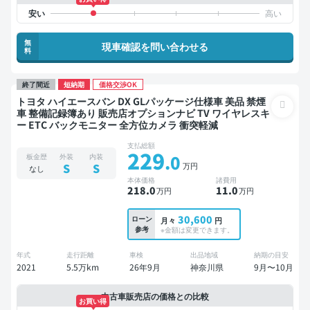
無
現車確認を問い合わせる
料
終了間近
短納期
価格交渉OK
トヨタ ハイエースバン DX GLパッケージ仕様車 美品 禁煙
車 整備記録簿あり 販売店オプションナビ TV ワイヤレスキ
ー ETC バックモニター 全方位カメラ 衝突軽減
支払総額
229
.0
板金歴
外装
内装
万円
S
S
なし
本体価格
諸費用
218
.0
11
.0
万円
万円
30,600
ローン
月々
円
参考
※金額は変更できます。
年式
走行距離
車検
出品地域
納期の目安
2021
5.5万km
26年9月
神奈川県
9月〜10月
中古車販売店の価格との比較
お買い得