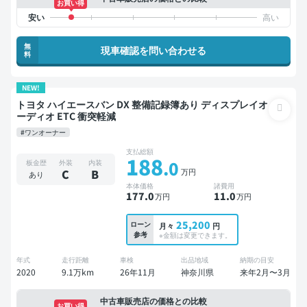
お買い得
無
現車確認を問い合わせる
料
NEW!
トヨタ ハイエースバン DX 整備記録簿あり ディスプレイオ
ーディオ ETC 衝突軽減
#ワンオーナー
支払総額
188
.0
板金歴
外装
内装
万円
C
B
あり
本体価格
諸費用
177
.0
11
.0
万円
万円
25,200
ローン
月々
円
参考
※金額は変更できます。
年式
走行距離
車検
出品地域
納期の目安
2020
9.1万km
26年11月
神奈川県
来年2月〜3月
中古車販売店の価格との比較
お買い得