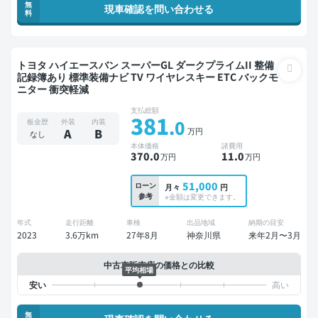
無
現車確認を問い合わせる
料
トヨタ ハイエースバン スーパーGL ダークプライムII 整備
記録簿あり 標準装備ナビ TV ワイヤレスキー ETC バックモ
ニター 衝突軽減
支払総額
381
.0
板金歴
外装
内装
万円
A
B
なし
本体価格
諸費用
370
.0
11
.0
万円
万円
51,000
ローン
月々
円
参考
※金額は変更できます。
年式
走行距離
車検
出品地域
納期の目安
2023
3.6万km
27年8月
神奈川県
来年2月〜3月
中古車販売店の価格との比較
平均相場
無