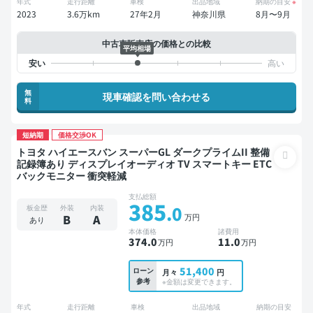
年式
走行距離
車検
出品地域
納期の目安
※
2023
3.6万km
27年2月
神奈川県
8月〜9月
中古車販売店の価格との比較
平均相場
無
現車確認を問い合わせる
料
短納期
価格交渉OK
トヨタ ハイエースバン スーパーGL ダークプライムII 整備
記録簿あり ディスプレイオーディオ TV スマートキー ETC
バックモニター 衝突軽減
支払総額
385
.0
板金歴
外装
内装
万円
B
A
あり
本体価格
諸費用
374
.0
11
.0
万円
万円
51,400
ローン
月々
円
参考
※金額は変更できます。
年式
走行距離
車検
出品地域
納期の目安