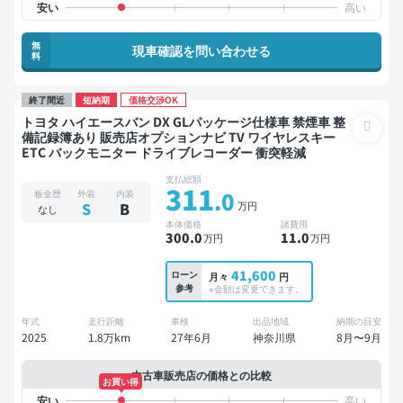
無
現車確認を問い合わせる
料
終了間近
短納期
価格交渉OK
トヨタ ハイエースバン DX GLパッケージ仕様車 禁煙車 整
備記録簿あり 販売店オプションナビ TV ワイヤレスキー
ETC バックモニター ドライブレコーダー 衝突軽減
支払総額
311
.0
板金歴
外装
内装
万円
S
B
なし
本体価格
諸費用
300
.0
11
.0
万円
万円
41,600
ローン
月々
円
参考
※金額は変更できます。
年式
走行距離
車検
出品地域
納期の目安
2025
1.8万km
27年6月
神奈川県
8月〜9月
中古車販売店の価格との比較
お買い得