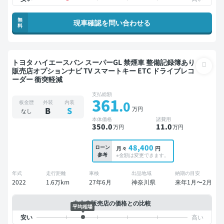
無
現車確認を問い合わせる
料
トヨタ ハイエースバン スーパーGL 禁煙車 整備記録簿あり
販売店オプションナビ TV スマートキー ETC ドライブレコ
ーダー 衝突軽減
支払総額
361
.0
板金歴
外装
内装
万円
B
S
なし
本体価格
諸費用
350
.0
11
.0
万円
万円
48,400
ローン
月々
円
参考
※金額は変更できます。
年式
走行距離
車検
出品地域
納期の目安
2022
1.6万km
27年6月
神奈川県
来年1月〜2月
中古車販売店の価格との比較
平均相場