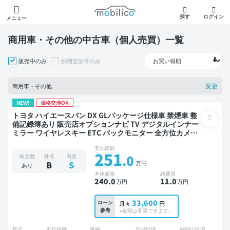
モビリコ
探す
ログイン
メニュー
商用車・その他の中古車（個人売買）一覧
販売中のみ
納期交渉可のみ
変更
商用車・その他
NEW!
価格交渉OK
トヨタ ハイエースバン DX GLパッケージ仕様車 禁煙車 整
備記録簿あり 販売店オプションナビ TV デジタルインナー
ミラー ワイヤレスキー ETC バックモニター 全方位カメラ
衝突軽減
支払総額
251
.0
板金歴
外装
内装
万円
B
S
あり
本体価格
諸費用
240
.0
11
.0
万円
万円
33,600
ローン
月々
円
参考
※金額は変更できます。
年式
走行距離
車検
出品地域
納期の目安