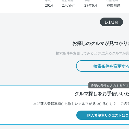
2014
2.4万km
27年6月
神奈川県
1-1
/
1
台
お探しのクルマが見つかり
検索条件を変更してみると
気に入るクルマが見
検索条件を変更す
希望の条件を入力するだけ
クルマ探しをお手伝いい
出品前の登録車両から欲しいクルマが見つかるかも？！
ご希
購入希望車リクエストはこ