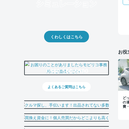
クルマの将来的な価値を予測！
出品や下取りの際の参考に。
くわしくはこちら
お役
0800-500-5500
よくあるご質問はこちら
ど
の
費