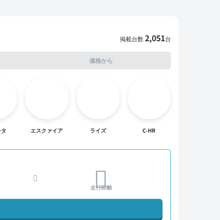
2,051
掲載台数
台
価格から
ンタ
エスクァイア
ライズ
C-HR
走行距離