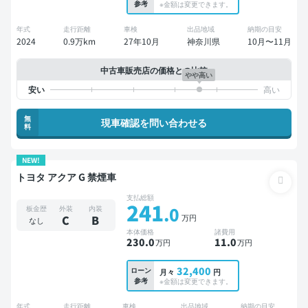
参考
※金額は変更できます。
年式
走行距離
車検
出品地域
納期の目安
2024
0.9万km
27年10月
神奈川県
10月〜11月
中古車販売店の価格との比較
やや高い
無
現車確認を問い合わせる
料
NEW!
トヨタ アクア G 禁煙車
支払総額
241
.0
板金歴
外装
内装
万円
C
B
なし
本体価格
諸費用
230
.0
11
.0
万円
万円
32,400
ローン
月々
円
参考
※金額は変更できます。
年式
走行距離
車検
出品地域
納期の目安