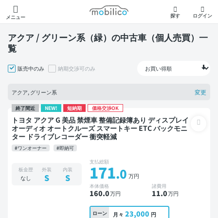
モビリコ
探す
ログイン
メニュー
アクア / グリーン系（緑）の中古車（個人売買）一
覧
販売中のみ
納期交渉可のみ
変更
アクア, グリーン系
終了間近
NEW!
短納期
価格交渉OK
トヨタ アクア G 美品 禁煙車 整備記録簿あり ディスプレイ
オーディオ オートクルーズ スマートキー ETC バックモニ
ター ドライブレコーダー 衝突軽減
#ワンオーナー
#即納可
支払総額
171
.0
板金歴
外装
内装
万円
S
S
なし
本体価格
諸費用
160
.0
11
.0
万円
万円
23,000
ローン
月々
円