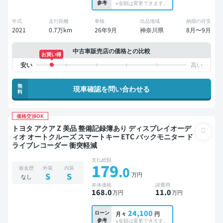
参考
※金額は変更できます。
年式
走行距離
車検
出品地域
納期の目安
2021
0.7万km
26年9月
神奈川県
8月〜9月
中古車販売店の価格との比較
お買い得
無
現車確認を問い合わせる
料
価格交渉OK
トヨタ アクア Z 美品 整備記録簿あり ディスプレイオーデ
ィオ オートクルーズ スマートキー ETC バックモニター ド
ライブレコーダー 衝突軽減
支払総額
179
.0
板金歴
外装
内装
万円
S
S
なし
本体価格
諸費用
168
.0
11
.0
万円
万円
24,100
ローン
月々
円
参考
※金額は変更できます。