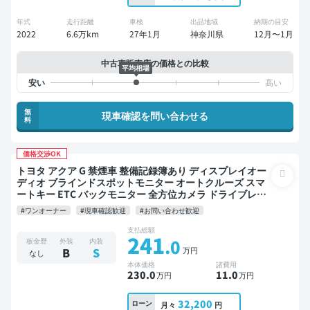
年式
走行距離
車検
出品地域
納期の目安
2022
6.6万km
27年1月
神奈川県
12月〜1月
中古車販売店の価格との比較
平均相場
無
現車確認を問い合わせる
料
価格交渉OK
トヨタ アクア G 禁煙車 整備記録簿あり ディスプレイオー
ディオ ブラインドスポットモニター オートクルーズ スマ
ートキー ETC バックモニター 全方位カメラ ドライブレコ
ーダー 衝突軽減
#ワンオーナー
#現車確認歓迎
#お問い合わせ歓迎
支払総額
241
.0
板金歴
外装
内装
万円
B
S
なし
本体価格
諸費用
230
.0
11
.0
万円
万円
32,200
ローン
月々
円