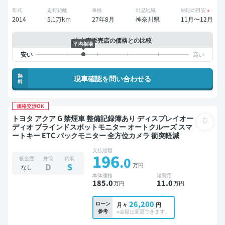
年式
走行距離
車検
出品地域
納期の目安
※
2014
5.1万km
27年8月
神奈川県
11月〜12月
中古車販売店の価格との比較
平均相場
無
現車確認を問い合わせる
料
価格交渉OK
トヨタ アクア G 禁煙車 整備記録簿あり ディスプレイオー
ディオ ブラインドスポットモニター オートクルーズ スマ
ートキー ETC バックモニター 全方位カメラ 衝突軽減
支払総額
196
.0
板金歴
外装
内装
万円
D
S
なし
本体価格
諸費用
185
.0
11
.0
万円
万円
26,200
ローン
月々
円
参考
※金額は変更できます。