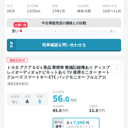
年式
走行距離
車検
出品地域
納期の目安
2024
2.0万km
27年1月
神奈川県
10月〜11月
中古車販売店の価格との比較
お買い得
無
現車確認を問い合わせる
料
価格交渉OK
トヨタ アクア G G’s 美品 禁煙車 整備記録簿あり ディスプ
レイオーディオ ※ナビキットあり TV 後席モニター オート
クルーズ スマートキー ETC バックモニター フルエアロ
#ワンオーナー
支払総額
56
.0
板金歴
外装
内装
万円
A
S
なし
本体価格
諸費用
45
.0
11
.0
万円
万円
7,600
ローン
月々
円
参考
※金額は変更できます。