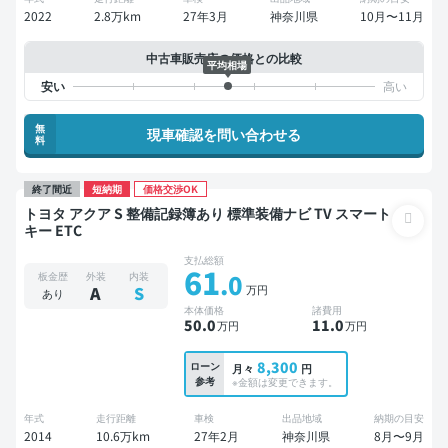
2022
2.8万km
27年3月
神奈川県
10月〜11月
中古車販売店の価格との比較
平均相場
無
現車確認を問い合わせる
料
終了間近
短納期
価格交渉OK
トヨタ アクア S 整備記録簿あり 標準装備ナビ TV スマート
キー ETC
支払総額
61
.0
板金歴
外装
内装
万円
A
S
あり
本体価格
諸費用
50
.0
11
.0
万円
万円
8,300
ローン
月々
円
参考
※金額は変更できます。
年式
走行距離
車検
出品地域
納期の目安
2014
10.6万km
27年2月
神奈川県
8月〜9月