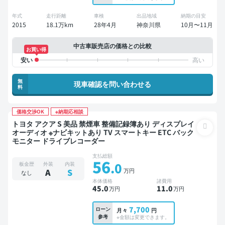
年式
走行距離
車検
出品地域
納期の目安
2015
18.1万km
28年4月
神奈川県
10月〜11月
中古車販売店の価格との比較
お買い得
無
現車確認を問い合わせる
料
価格交渉OK
※納期応相談
トヨタ アクア S 美品 禁煙車 整備記録簿あり ディスプレイ
オーディオ ※ナビキットあり TV スマートキー ETC バック
モニター ドライブレコーダー
支払総額
56
.0
板金歴
外装
内装
万円
A
S
なし
本体価格
諸費用
45
.0
11
.0
万円
万円
7,700
ローン
月々
円
参考
※金額は変更できます。