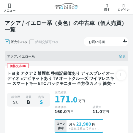
モビリコ
探す
ログイン
メニュー
アクア / イエロー系（黄色）の中古車（個人売買）
一覧
販売中のみ
納期交渉可のみ
変更
アクア, イエロー系
価格交渉OK
トヨタ アクア Z 禁煙車 整備記録簿あり ディスプレイオー
ディオ ※ナビキットあり TV オートクルーズ ワイヤレスキ
ー スマートキー ETC バックモニター 全方位カメラ 衝突軽
減
支払総額
171
.0
板金歴
外装
内装
万円
B
S
なし
本体価格
諸費用
160
.0
11
.0
万円
万円
22,900
ローン
月々
円
参考
※金額は変更できます。