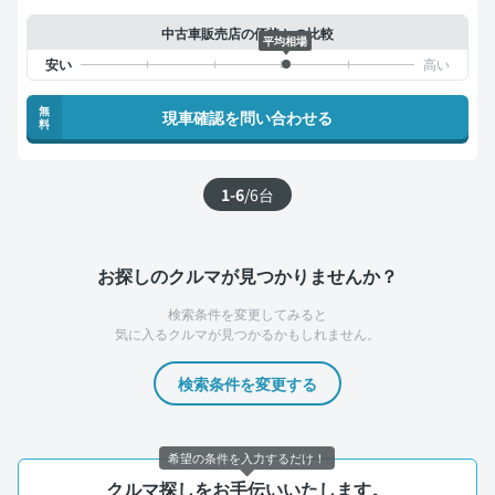
中古車販売店の価格との比較
平均相場
無
現車確認を問い合わせる
料
1-6
/
6
台
お探しのクルマが見つかりませんか？
検索条件を変更してみると
気に入るクルマが見つかるかもしれません。
検索条件を変更する
希望の条件を入力するだけ！
クルマ探しをお手伝いいたします。