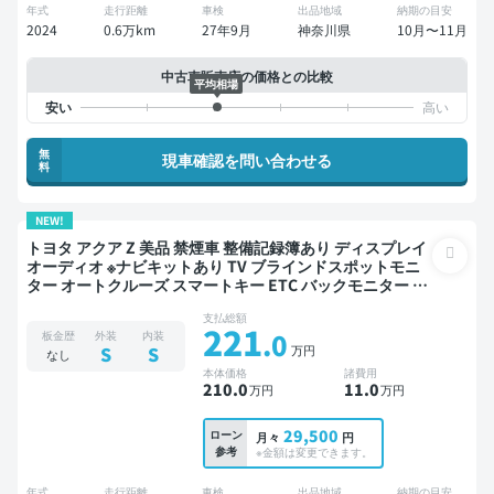
年式
走行距離
車検
出品地域
納期の目安
2024
0.6万km
27年9月
神奈川県
10月〜11月
中古車販売店の価格との比較
平均相場
無
現車確認を問い合わせる
料
NEW!
トヨタ アクア Z 美品 禁煙車 整備記録簿あり ディスプレイ
オーディオ ※ナビキットあり TV ブラインドスポットモニ
ター オートクルーズ スマートキー ETC バックモニター 全
方位カメラ ドライブレコーダー 衝突軽減
支払総額
221
.0
板金歴
外装
内装
万円
S
S
なし
本体価格
諸費用
210
.0
11
.0
万円
万円
29,500
ローン
月々
円
参考
※金額は変更できます。
年式
走行距離
車検
出品地域
納期の目安