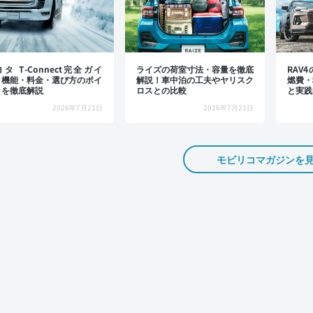
タ T-Connect完全ガイ
ライズの荷室寸法・容量を徹底
RAV
：機能・料金・選び方のポイ
解説！車中泊の工夫やヤリスク
燃費・
トを徹底解説
ロスとの比較
と実践
2026年7月21日
2026年7月21日
モビリコマガジンを