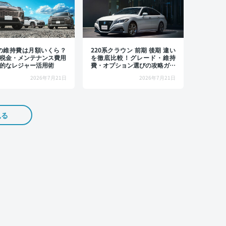
4の維持費は月額いくら？
220系クラウン 前期 後期 違い
税金・メンテナンス費用
を徹底比較！グレード・維持
的なレジャー活用術
費・オプション選びの攻略ガイ
ド
2026年7月21日
2026年7月21日
見る