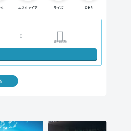
ンタ
エスクァイア
ライズ
C-HR
走行距離
る