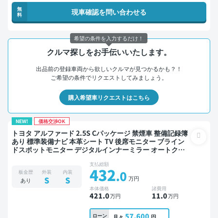
無
現車確認を問い合わせる
料
希望の条件を入力するだけ！
クルマ探しをお手伝いいたします。
出品前の登録車両から欲しいクルマが見つかるかも？！
ご希望の条件でリクエストしてみましょう。
購入希望車リクエストはこちら
NEW!
価格交渉OK
トヨタ アルファード 2.5S Cパッケージ 禁煙車 整備記録簿
あり 標準装備ナビ 本革シート TV 後席モニター ブライン
ドスポットモニター デジタルインナーミラー オートクル
ーズ 3列シート ワイヤレスキー スマートキー ETC サンル
支払総額
ーフ 電動バックドア バックモニター ドライブレコーダー
432
.0
板金歴
外装
内装
社外アルミ 衝突軽減 両側電動スライドドア 7人乗り
万円
S
S
あり
本体価格
諸費用
421
.0
11
.0
万円
万円
57,600
ローン
月々
円