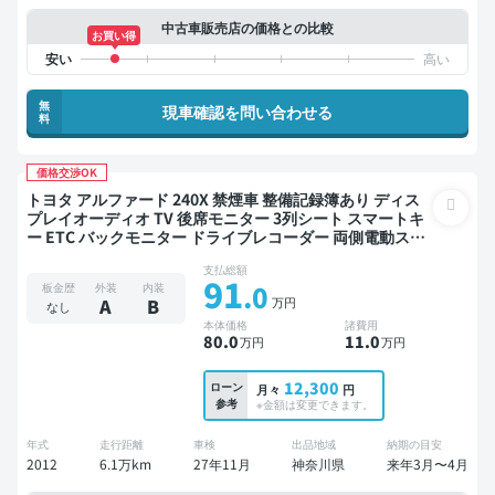
中古車販売店の価格との比較
お買い得
無
現車確認を問い合わせる
料
価格交渉OK
トヨタ アルファード 240X 禁煙車 整備記録簿あり ディス
プレイオーディオ TV 後席モニター 3列シート スマートキ
ー ETC バックモニター ドライブレコーダー 両側電動スラ
イドドア 8人乗り
支払総額
91
.0
板金歴
外装
内装
万円
A
B
なし
本体価格
諸費用
80
.0
11
.0
万円
万円
12,300
ローン
月々
円
参考
※金額は変更できます。
年式
走行距離
車検
出品地域
納期の目安
2012
6.1万km
27年11月
神奈川県
来年3月〜4月