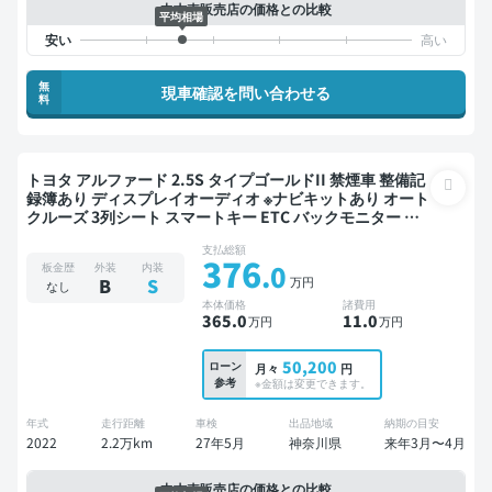
中古車販売店の価格との比較
平均相場
無
現車確認を問い合わせる
料
トヨタ アルファード 2.5S タイプゴールドII 禁煙車 整備記
録簿あり ディスプレイオーディオ ※ナビキットあり オート
クルーズ 3列シート スマートキー ETC バックモニター 衝
突軽減 両側電動スライドドア 7人乗り
支払総額
376
.0
板金歴
外装
内装
万円
B
S
なし
本体価格
諸費用
365
.0
11
.0
万円
万円
50,200
ローン
月々
円
参考
※金額は変更できます。
年式
走行距離
車検
出品地域
納期の目安
2022
2.2万km
27年5月
神奈川県
来年3月〜4月
中古車販売店の価格との比較