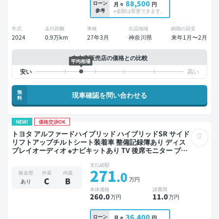
88,500
ローン
月々
円
参考
※金額は変更できます。
年式
走行距離
車検
出品地域
納期の目安
2024
0.9万km
27年3月
神奈川県
来年1月〜2月
中古車販売店の価格との比較
平均相場
無
現車確認を問い合わせる
料
NEW!
価格交渉OK
トヨタ アルファードハイブリッド ハイブリッドSR サイド
リフトアップチルトシート装着車 整備記録簿あり ディス
プレイオーディオ ※ナビキットあり TV 後席モニター ブラ
インドスポットモニター デジタルインナーミラー オート
支払総額
クルーズ 3列シート スマートキー ETC バックモニター ド
271
.0
板金歴
外装
内装
ライブレコーダー 衝突軽減 両側電動スライドドア 7人乗り
万円
C
B
あり
本体価格
諸費用
260
.0
11
.0
万円
万円
36,400
ローン
月々
円