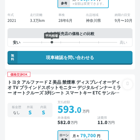
参考
※金額は変更できます。
年式
走行距離
車検
出品地域
納期の目安
2021
3.3万km
28年6月
神奈川県
9月〜10月
中古車販売店の価格との比較
平均相場
無
現車確認を問い合わせる
料
価格交渉OK
トヨタ アルファード Z 美品 禁煙車 ディスプレイオーディ
オ TV ブラインドスポットモニター デジタルインナーミラ
ー オートクルーズ 3列シート スマートキー ETC サンルー
フ 電動バックドア バックモニター 全方位カメラ ドライブ
支払総額
レコーダー 衝突軽減 両側電動スライドドア 7人乗り
593
.0
板金歴
外装
内装
万円
S
S
なし
本体価格
諸費用
582
.0
11
.0
万円
万円
79,700
ローン
月々
円
参考
※金額は変更できます。