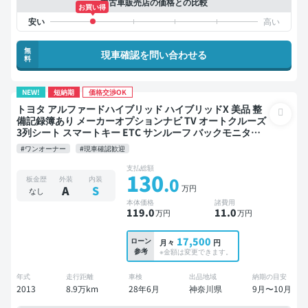
中古車販売店の価格との比較
お買い得
無
現車確認を問い合わせる
料
NEW!
短納期
価格交渉OK
トヨタ アルファードハイブリッド ハイブリッドX 美品 整
備記録簿あり メーカーオプションナビ TV オートクルーズ
3列シート スマートキー ETC サンルーフ バックモニター
全方位カメラ ドライブレコーダー 両側電動スライドドア 7
#ワンオーナー
#現車確認歓迎
人乗り
支払総額
130
.0
板金歴
外装
内装
万円
A
S
なし
本体価格
諸費用
119
.0
11
.0
万円
万円
17,500
ローン
月々
円
参考
※金額は変更できます。
年式
走行距離
車検
出品地域
納期の目安
2013
8.9万km
28年6月
神奈川県
9月〜10月