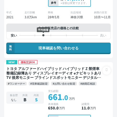
参考
※金額は変更できます。
年式
走行距離
車検
出品地域
納期の目安
2021
3.0万km
28年5月
神奈川県
10月〜11月
中古車販売店の価格との比較
平均相場
無
現車確認を問い合わせる
料
NEW!
価格交渉OK
トヨタ アルファードハイブリッド ハイブリッド Z 禁煙車
整備記録簿あり ディスプレイオーディオ ※ナビキットあり
TV 後席モニター ブラインドスポットモニター デジタルイ
ンナーミラー オートクルーズ 3列シート スマートキー
#ワンオーナー
#現車確認歓迎
#お問い合わせ歓迎
#納期応相談
ETC 電動バックドア バックモニター 全方位カメラ ドライ
ブレコーダー 衝突軽減 両側電動スライドドア 7人乗り
支払総額
661
.0
板金歴
外装
内装
万円
B
S
なし
本体価格
諸費用
650
.0
11
.0
万円
万円