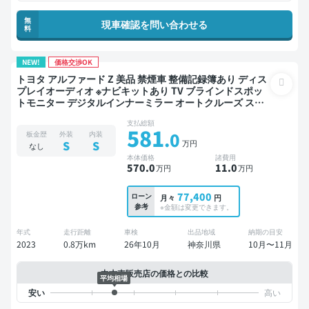
無
現車確認を問い合わせる
料
NEW!
価格交渉OK
トヨタ アルファード Z 美品 禁煙車 整備記録簿あり ディス
プレイオーディオ ※ナビキットあり TV ブラインドスポッ
トモニター デジタルインナーミラー オートクルーズ スマ
ートキー ETC 電動バックドア バックモニター 全方位カメ
支払総額
ラ ドライブレコーダー 衝突軽減 両側電動スライドドア 7
581
.0
板金歴
外装
内装
人乗り
万円
S
S
なし
本体価格
諸費用
570
.0
11
.0
万円
万円
77,400
ローン
月々
円
参考
※金額は変更できます。
年式
走行距離
車検
出品地域
納期の目安
2023
0.8万km
26年10月
神奈川県
10月〜11月
中古車販売店の価格との比較
平均相場