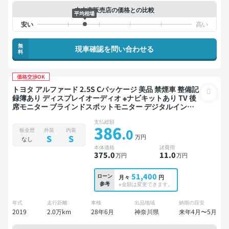
中古車販売店の価格との比較
平均相場
無
現車確認を問い合わせる
料
価格交渉OK
トヨタ アルファード 2.5S Cパッケージ 美品 禁煙車 整備記
録簿あり ディスプレイオーディオ ※ナビキットあり TV 後
席モニター ブラインドスポットモニター デジタルインナ
ーミラー オートクルーズ スマートキー ETC サンルーフ 電
支払総額
動バックドア バックモニター ドライブレコーダー リフト
386
.0
板金歴
外装
内装
アップ 衝突軽減 7人乗り
万円
S
S
なし
本体価格
諸費用
375
.0
11
.0
万円
万円
51,400
ローン
月々
円
参考
※金額は変更できます。
年式
走行距離
車検
出品地域
納期の目安
2019
2.0万km
28年6月
神奈川県
来年4月〜5月