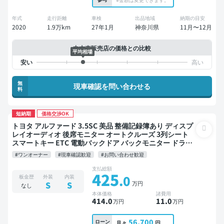
年式
走行距離
車検
出品地域
納期の目安
2020
1.9万km
27年1月
神奈川県
11月〜12月
中古車販売店の価格との比較
平均相場
無
現車確認を問い合わせる
料
短納期
価格交渉OK
トヨタ アルファード 3.5SC 美品 整備記録簿あり ディスプ
レイオーディオ 後席モニター オートクルーズ 3列シート
スマートキー ETC 電動バックドア バックモニター ドライ
ブレコーダー 社外アルミ リフトアップ 衝突軽減 両側電動
#ワンオーナー
#現車確認歓迎
#お問い合わせ歓迎
スライドドア 7人乗り
支払総額
425
.0
板金歴
外装
内装
万円
S
S
なし
本体価格
諸費用
414
.0
11
.0
万円
万円
56,700
ローン
月々
円