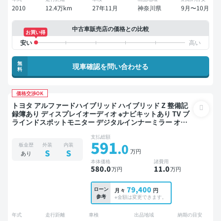
2010
12.4万km
27年11月
神奈川県
9月〜10月
中古車販売店の価格との比較
お買い得
無
現車確認を問い合わせる
料
価格交渉OK
トヨタ アルファードハイブリッド ハイブリッド Z 整備記
録簿あり ディスプレイオーディオ ※ナビキットあり TV ブ
ラインドスポットモニター デジタルインナーミラー オー
トクルーズ 3列シート スマートキー ETC 電動バックドア
支払総額
バックモニター 全方位カメラ ドライブレコーダー 衝突軽
591
.0
板金歴
外装
内装
減 両側電動スライドドア 7人乗り
万円
S
S
あり
本体価格
諸費用
580
.0
11
.0
万円
万円
79,400
ローン
月々
円
参考
※金額は変更できます。
年式
走行距離
車検
出品地域
納期の目安