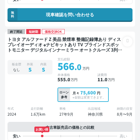
無
現車確認を問い合わせる
料
終了間近
短納期
価格交渉OK
トヨタ アルファード Z 美品 禁煙車 整備記録簿あり ディス
プレイオーディオ ※ナビキットあり TV ブラインドスポッ
トモニター デジタルインナーミラー オートクルーズ 3列シ
ート スマートキー ETC 電動バックドア バックモニター 全
支払総額
方位カメラ ドライブレコーダー 衝突軽減 両側電動スライ
566
.0
板金歴
外装
内装
ドドア 7人乗り
万円
S
S
なし
本体価格
諸費用
555
.0
11
.0
万円
万円
75,600
ローン
月々
円
参考
※金額は変更できます。
年式
走行距離
車検
出品地域
納期の目安
2024
1.6万km
27年9月
神奈川県
8月〜9月
中古車販売店の価格との比較
お買い得