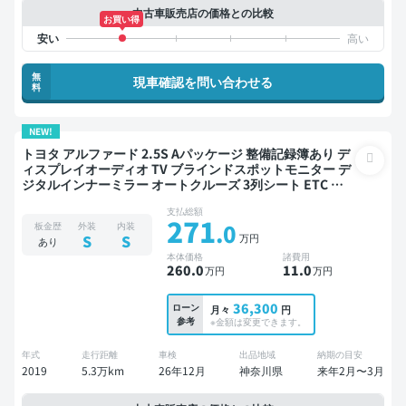
中古車販売店の価格との比較
お買い得
無
現車確認を問い合わせる
料
NEW!
トヨタ アルファード 2.5S Aパッケージ 整備記録簿あり デ
ィスプレイオーディオ TV ブラインドスポットモニター デ
ジタルインナーミラー オートクルーズ 3列シート ETC バ
ックモニター ドライブレコーダー 衝突軽減 両側電動スラ
支払総額
イドドア 7人乗り
271
.0
板金歴
外装
内装
万円
S
S
あり
本体価格
諸費用
260
.0
11
.0
万円
万円
36,300
ローン
月々
円
参考
※金額は変更できます。
年式
走行距離
車検
出品地域
納期の目安
2019
5.3万km
26年12月
神奈川県
来年2月〜3月