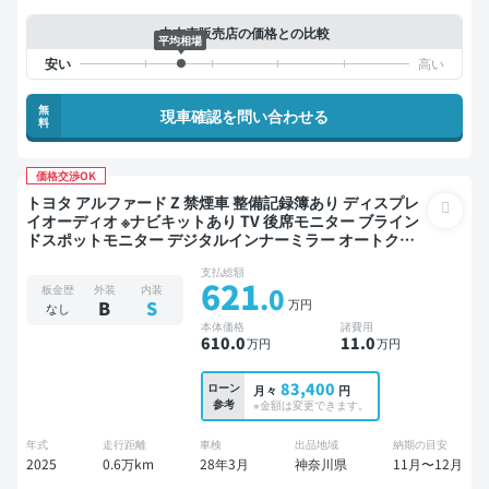
中古車販売店の価格との比較
平均相場
無
現車確認を問い合わせる
料
価格交渉OK
トヨタ アルファード Z 禁煙車 整備記録簿あり ディスプレ
イオーディオ ※ナビキットあり TV 後席モニター ブライン
ドスポットモニター デジタルインナーミラー オートクル
ーズ 3列シート スマートキー ETC サンルーフ 電動バック
支払総額
ドア 全方位カメラ ドライブレコーダー 衝突軽減 両側電動
621
.0
板金歴
外装
内装
スライドドア 7人乗り
万円
B
S
なし
本体価格
諸費用
610
.0
11
.0
万円
万円
83,400
ローン
月々
円
参考
※金額は変更できます。
年式
走行距離
車検
出品地域
納期の目安
2025
0.6万km
28年3月
神奈川県
11月〜12月