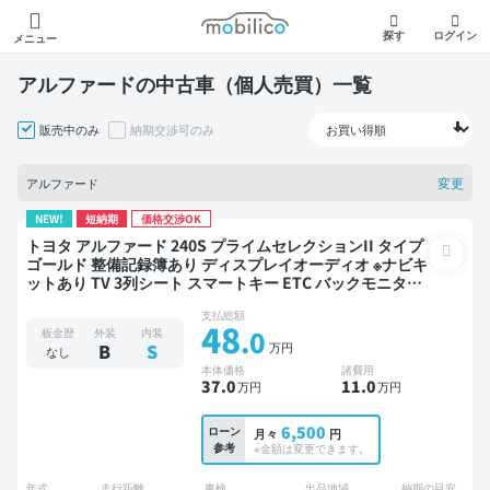
モビリコ
探す
ログイン
メニュー
アルファードの中古車（個人売買）一覧
販売中のみ
納期交渉可のみ
変更
アルファード
NEW!
短納期
価格交渉OK
トヨタ アルファード 240S プライムセレクションII タイプ
ゴールド 整備記録簿あり ディスプレイオーディオ ※ナビキ
ットあり TV 3列シート スマートキー ETC バックモニター
ドライブレコーダー 両側電動スライドドア 7人乗り
支払総額
48
.0
板金歴
外装
内装
万円
B
S
なし
本体価格
諸費用
37
.0
11
.0
万円
万円
6,500
ローン
月々
円
参考
※金額は変更できます。
年式
走行距離
車検
出品地域
納期の目安