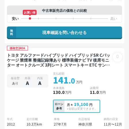
中古車販売店の価格との比較
お買い得
無
現車確認を問い合わせる
料
価格交渉OK
トヨタ アルファードハイブリッド ハイブリッドSR Cパッ
ケージ 禁煙車 整備記録簿あり 標準装備ナビ TV 後席モニ
ター オートクルーズ 3列シート スマートキー ETC サンル
ーフ バックモニター 全方位カメラ ドライブレコーダー 両
支払総額
側電動スライドドア 7人乗り
141
.0
板金歴
外装
内装
万円
A
A
あり
本体価格
諸費用
130
.0
11
.0
万円
万円
19,100
ローン
月々
円
参考
※金額は変更できます。
年式
走行距離
車検
出品地域
納期の目安
2012
10.3万km
27年7月
神奈川県
11月〜12月