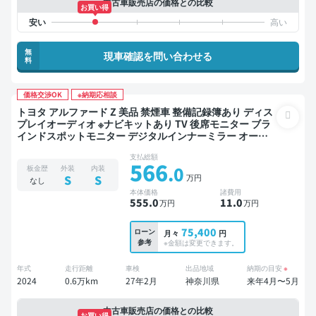
中古車販売店の価格との比較
お買い得
無
現車確認を問い合わせる
料
価格交渉OK
※納期応相談
トヨタ アルファード Z 美品 禁煙車 整備記録簿あり ディス
プレイオーディオ ※ナビキットあり TV 後席モニター ブラ
インドスポットモニター デジタルインナーミラー オート
クルーズ 3列シート スマートキー サンルーフ 電動バック
支払総額
ドア バックモニター 全方位カメラ ドライブレコーダー 衝
566
.0
板金歴
外装
内装
突軽減 両側電動スライドドア 7人乗り
万円
S
S
なし
本体価格
諸費用
555
.0
11
.0
万円
万円
75,400
ローン
月々
円
参考
※金額は変更できます。
年式
走行距離
車検
出品地域
納期の目安
※
2024
0.6万km
27年2月
神奈川県
来年4月〜5月
中古車販売店の価格との比較
お買い得