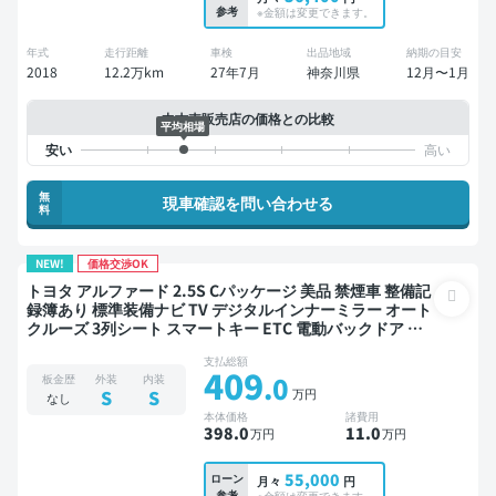
参考
※金額は変更できます。
年式
走行距離
車検
出品地域
納期の目安
2018
12.2万km
27年7月
神奈川県
12月〜1月
中古車販売店の価格との比較
平均相場
無
現車確認を問い合わせる
料
NEW!
価格交渉OK
トヨタ アルファード 2.5S Cパッケージ 美品 禁煙車 整備記
録簿あり 標準装備ナビ TV デジタルインナーミラー オート
クルーズ 3列シート スマートキー ETC 電動バックドア バ
ックモニター ドライブレコーダー 衝突軽減 両側電動スラ
支払総額
イドドア 7人乗り
409
.0
板金歴
外装
内装
万円
S
S
なし
本体価格
諸費用
398
.0
11
.0
万円
万円
55,000
ローン
月々
円
参考
※金額は変更できます。