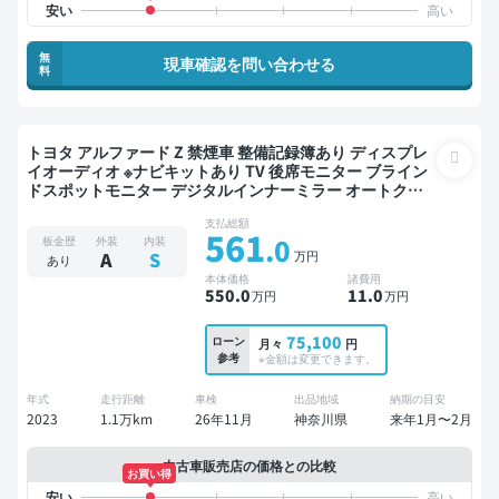
無
現車確認を問い合わせる
料
トヨタ アルファード Z 禁煙車 整備記録簿あり ディスプレ
イオーディオ ※ナビキットあり TV 後席モニター ブライン
ドスポットモニター デジタルインナーミラー オートクル
ーズ 3列シート スマートキー ETC サンルーフ 電動バック
支払総額
ドア バックモニター 全方位カメラ ドライブレコーダー 衝
561
.0
板金歴
外装
内装
突軽減 両側電動スライドドア 7人乗り
万円
A
S
あり
本体価格
諸費用
550
.0
11
.0
万円
万円
75,100
ローン
月々
円
参考
※金額は変更できます。
年式
走行距離
車検
出品地域
納期の目安
2023
1.1万km
26年11月
神奈川県
来年1月〜2月
中古車販売店の価格との比較
お買い得