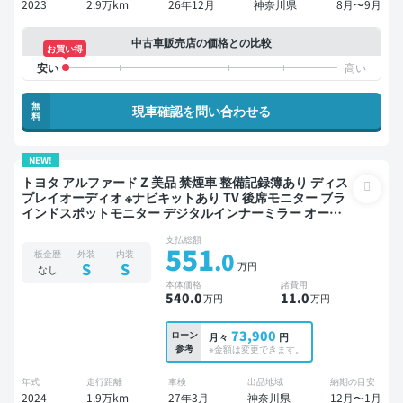
2023
2.9万km
26年12月
神奈川県
8月〜9月
中古車販売店の価格との比較
お買い得
無
現車確認を問い合わせる
料
NEW!
トヨタ アルファード Z 美品 禁煙車 整備記録簿あり ディス
プレイオーディオ ※ナビキットあり TV 後席モニター ブラ
インドスポットモニター デジタルインナーミラー オート
クルーズ 3列シート スマートキー 電動バックドア バック
支払総額
モニター 全方位カメラ ドライブレコーダー 衝突軽減 両側
551
.0
板金歴
外装
内装
電動スライドドア 7人乗り
万円
S
S
なし
本体価格
諸費用
540
.0
11
.0
万円
万円
73,900
ローン
月々
円
参考
※金額は変更できます。
年式
走行距離
車検
出品地域
納期の目安
2024
1.9万km
27年3月
神奈川県
12月〜1月