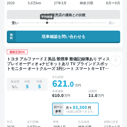
2020
5.0万km
27年3月
神奈川県
8月〜9月
中古車販売店の価格との比較
平均相場
無
現車確認を問い合わせる
料
価格交渉OK
トヨタ アルファード Z 美品 禁煙車 整備記録簿あり ディス
プレイオーディオ ※ナビキットあり TV ブラインドスポッ
トモニター オートクルーズ 3列シート スマートキー ETC
電動バックドア バックモニター 全方位カメラ ドライブレ
支払総額
コーダー 衝突軽減 両側電動スライドドア 7人乗り
621
.0
板金歴
外装
内装
万円
S
S
なし
本体価格
諸費用
610
.0
11
.0
万円
万円
83,300
ローン
月々
円
参考
※金額は変更できます。
年式
走行距離
車検
出品地域
納期の目安
2025
0.9万km
28年1月
神奈川県
12月〜1月