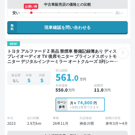
中古車販売店の価格との比較
お買い得
無
現車確認を問い合わせる
料
NEW!
トヨタ アルファード Z 美品 禁煙車 整備記録簿あり ディス
プレイオーディオ TV 後席モニター ブラインドスポットモ
ニター デジタルインナーミラー オートクルーズ 3列シート
スマートキー ETC サンルーフ 電動バックドア バックモニ
支払総額
ター 全方位カメラ ドライブレコーダー 衝突軽減 両側電動
561
.0
板金歴
外装
内装
スライドドア 7人乗り
万円
S
S
なし
本体価格
諸費用
550
.0
11
.0
万円
万円
74,800
ローン
月々
円
参考
※金額は変更できます。
年式
走行距離
車検
出品地域
納期の目安
2023
2.9万km
26年11月
神奈川県
来年3月〜4月