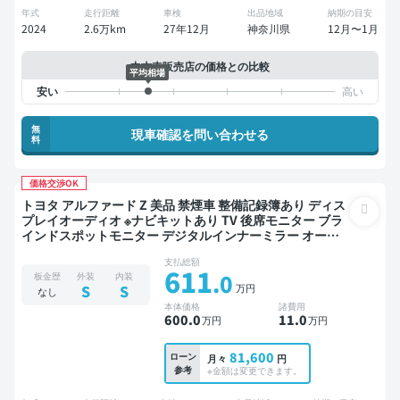
年式
走行距離
車検
出品地域
納期の目安
2024
2.6万km
27年12月
神奈川県
12月〜1月
中古車販売店の価格との比較
平均相場
無
現車確認を問い合わせる
料
価格交渉OK
トヨタ アルファード Z 美品 禁煙車 整備記録簿あり ディス
プレイオーディオ ※ナビキットあり TV 後席モニター ブラ
インドスポットモニター デジタルインナーミラー オート
クルーズ 3列シート スマートキー 電動バックドア バック
支払総額
モニター 全方位カメラ ドライブレコーダー 衝突軽減 両側
611
.0
板金歴
外装
内装
電動スライドドア 7人乗り
万円
S
S
なし
本体価格
諸費用
600
.0
11
.0
万円
万円
81,600
ローン
月々
円
参考
※金額は変更できます。