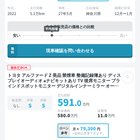
年式
走行距離
車検
出品地域
納期の目安
2022
5.1万km
27年5月
神奈川県
12月〜1月
中古車販売店の価格との比較
平均相場
無
現車確認を問い合わせる
料
価格交渉OK
トヨタ アルファード Z 美品 禁煙車 整備記録簿あり ディス
プレイオーディオ ※ナビキットあり TV 後席モニター ブラ
インドスポットモニター デジタルインナーミラー オート
クルーズ 3列シート スマートキー ETC サンルーフ 電動バ
支払総額
ックドア バックモニター 全方位カメラ 衝突軽減 両側電動
591
.0
板金歴
外装
内装
スライドドア 7人乗り
万円
S
S
なし
本体価格
諸費用
580
.0
11
.0
万円
万円
79,300
ローン
月々
円
参考
※金額は変更できます。