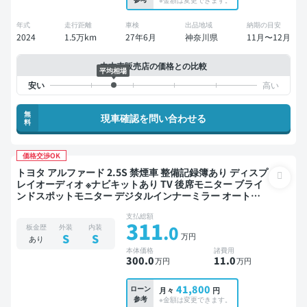
年式
走行距離
車検
出品地域
納期の目安
2024
1.5万km
27年6月
神奈川県
11月〜12月
中古車販売店の価格との比較
平均相場
無
現車確認を問い合わせる
料
価格交渉OK
トヨタ アルファード 2.5S 禁煙車 整備記録簿あり ディスプ
レイオーディオ ※ナビキットあり TV 後席モニター ブライ
ンドスポットモニター デジタルインナーミラー オートク
ルーズ 3列シート スマートキー バックモニター 全方位カ
支払総額
メラ ドライブレコーダー 衝突軽減 両側電動スライドドア
311
.0
板金歴
外装
内装
8人乗り
万円
S
S
あり
本体価格
諸費用
300
.0
11
.0
万円
万円
41,800
ローン
月々
円
参考
※金額は変更できます。