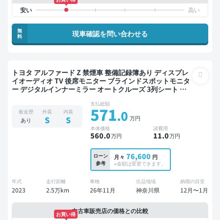
無
現車確認を問い合わせる
料
トヨタ アルファード Z 禁煙車 整備記録簿あり ディスプレ
イオーディオ TV 後席モニター ブラインドスポットモニタ
ー デジタルインナーミラー オートクルーズ 3列シート ス
マートキー ETC バックモニター 全方位カメラ ドライブレ
支払総額
コーダー フルエアロ 衝突軽減 7人乗り
571
.0
板金歴
外装
内装
万円
S
S
あり
本体価格
諸費用
560
.0
11
.0
万円
万円
76,600
ローン
月々
円
参考
※金額は変更できます。
年式
走行距離
車検
出品地域
納期の目安
2023
2.5万km
26年11月
神奈川県
12月〜1月
中古車販売店の価格との比較
お買い得