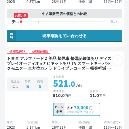
2025
0.3万km
28年11月
神奈川県
11月〜12月
中古車販売店の価格との比較
お買い得
無
現車確認を問い合わせる
料
価格交渉OK
※納期応相談
トヨタ アルファード Z 美品 禁煙車 整備記録簿あり ディス
プレイオーディオ ※ナビキットあり TV スマートキー バッ
クモニター 全方位カメラ ドライブレコーダー 衝突軽減 両
側電動スライドドア 7人乗り
支払総額
521
.0
板金歴
外装
内装
万円
S
S
なし
本体価格
諸費用
510
.0
11
.0
万円
万円
70,000
ローン
月々
円
参考
※金額は変更できます。
年式
走行距離
車検
出品地域
納期の目安
※
2023
2.1万km
26年11月
神奈川県
11月〜12月