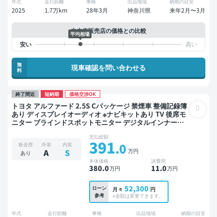
年式
走行距離
車検
出品地域
納期の目安
2025
1.7万km
28年3月
神奈川県
来年2月〜3月
中古車販売店の価格との比較
平均相場
無
現車確認を問い合わせる
料
終了間近
短納期
価格交渉OK
トヨタ アルファード 2.5S Cパッケージ 禁煙車 整備記録簿
あり ディスプレイオーディオ ※ナビキットあり TV 後席モ
ニター ブラインドスポットモニター デジタルインナーミ
ラー オートクルーズ 3列シート スマートキー ETC 電動バ
支払総額
ックドア バックモニター 全方位カメラ ドライブレコーダ
391
.0
板金歴
外装
内装
ー 衝突軽減 両側電動スライドドア 7人乗り
万円
A
S
あり
本体価格
諸費用
380
.0
11
.0
万円
万円
52,300
ローン
月々
円
参考
※金額は変更できます。
年式
走行距離
車検
出品地域
納期の目安