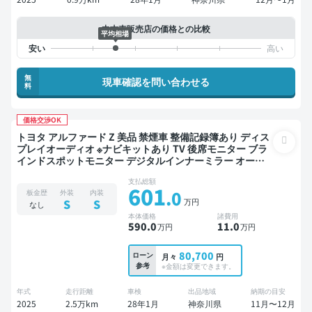
中古車販売店の価格との比較
平均相場
無
現車確認を問い合わせる
料
価格交渉OK
トヨタ アルファード Z 美品 禁煙車 整備記録簿あり ディス
プレイオーディオ ※ナビキットあり TV 後席モニター ブラ
インドスポットモニター デジタルインナーミラー オート
クルーズ 3列シート スマートキー ETC サンルーフ 電動バ
支払総額
ックドア バックモニター 全方位カメラ ドライブレコーダ
601
.0
板金歴
外装
内装
ー 衝突軽減 両側電動スライドドア 7人乗り
万円
S
S
なし
本体価格
諸費用
590
.0
11
.0
万円
万円
80,700
ローン
月々
円
参考
※金額は変更できます。
年式
走行距離
車検
出品地域
納期の目安
2025
2.5万km
28年1月
神奈川県
11月〜12月