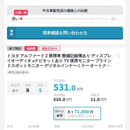
中古車販売店の価格との比較
お買い得
無
現車確認を問い合わせる
料
終了間近
短納期
価格交渉OK
トヨタ アルファード Z 禁煙車 整備記録簿あり ディスプレ
イオーディオ ※ナビキットあり TV 後席モニター ブライン
ドスポットモニター デジタルインナーミラー オートクル
ーズ 3列シート スマートキー ETC 電動バックドア バック
#ワンオーナー
モニター 全方位カメラ ドライブレコーダー 衝突軽減 両側
電動スライドドア 7人乗り
支払総額
531
.0
板金歴
外装
内装
万円
B
S
あり
本体価格
諸費用
520
.0
11
.0
万円
万円
71,000
ローン
月々
円
参考
※金額は変更できます。
年式
走行距離
車検
出品地域
納期の目安