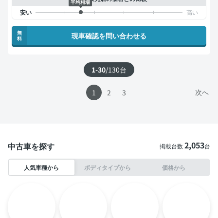
平均相場
無
現車確認を問い合わせる
料
1-30
/
130
台
次へ
1
2
3
2,053
中古車を探す
掲載台数
台
人気車種から
ボディタイプから
価格から