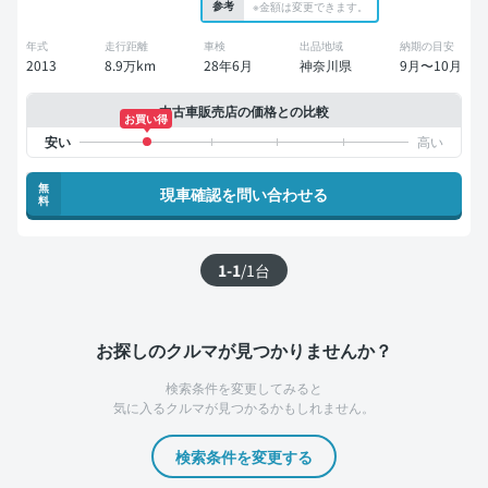
参考
※金額は変更できます。
年式
走行距離
車検
出品地域
納期の目安
2013
8.9万km
28年6月
神奈川県
9月〜10月
中古車販売店の価格との比較
お買い得
無
現車確認を問い合わせる
料
1-1
/
1
台
お探しのクルマが見つかりませんか？
検索条件を変更してみると
気に入るクルマが見つかるかもしれません。
検索条件を変更する