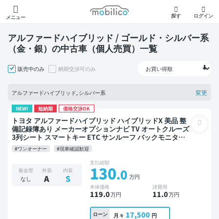
モビリコ
探す
ログイン
メニュー
アルファードハイブリッド / ゴールド・シルバー系
（金・銀）の中古車（個人売買）一覧
販売中のみ
納期交渉可のみ
変更
アルファードハイブリッド, シルバー系
NEW!
短納期
価格交渉OK
トヨタ アルファードハイブリッド ハイブリッドX 美品 整
備記録簿あり メーカーオプションナビ TV オートクルーズ
3列シート スマートキー ETC サンルーフ バックモニター
全方位カメラ ドライブレコーダー 両側電動スライドドア 7
#ワンオーナー
#現車確認歓迎
人乗り
支払総額
130
.0
板金歴
外装
内装
万円
A
S
なし
本体価格
諸費用
119
.0
11
.0
万円
万円
17,500
ローン
月々
円