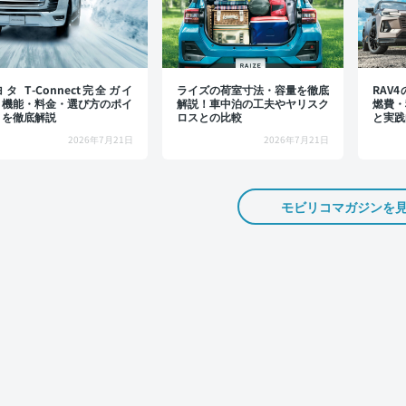
タ T-Connect完全ガイ
ライズの荷室寸法・容量を徹底
RAV
：機能・料金・選び方のポイ
解説！車中泊の工夫やヤリスク
燃費・
トを徹底解説
ロスとの比較
と実践
2026年7月21日
2026年7月21日
モビリコマガジンを