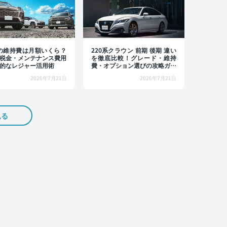
4の維持費は月額いくら？
220系クラウン 前期 後期 違い
税金・メンテナンス費用
を徹底比較！グレード・維持
的なレジャー活用術
費・オプション選びの攻略ガイ
ド
2026年7月21日
2026年7月21日
見る