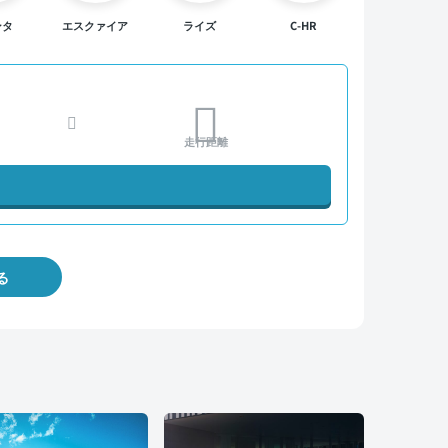
ンタ
エスクァイア
ライズ
C-HR
走行距離
る