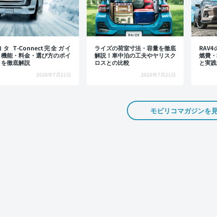
タ T-Connect完全ガイ
ライズの荷室寸法・容量を徹底
RAV
：機能・料金・選び方のポイ
解説！車中泊の工夫やヤリスク
燃費・
トを徹底解説
ロスとの比較
と実践
2026年7月21日
2026年7月21日
モビリコマガジンを