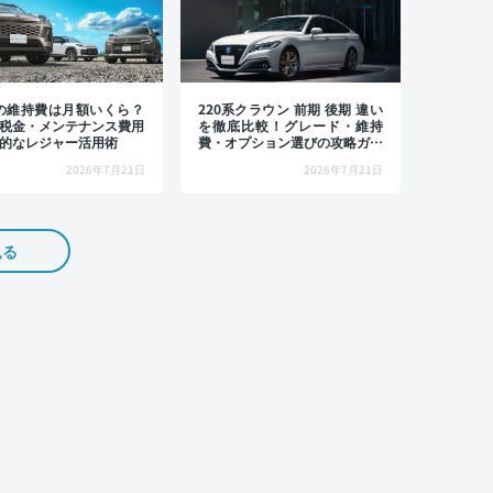
4の維持費は月額いくら？
220系クラウン 前期 後期 違い
税金・メンテナンス費用
を徹底比較！グレード・維持
的なレジャー活用術
費・オプション選びの攻略ガイ
ド
2026年7月21日
2026年7月21日
見る