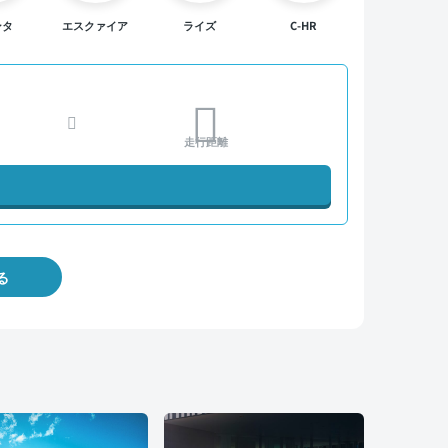
ンタ
エスクァイア
ライズ
C-HR
走行距離
る