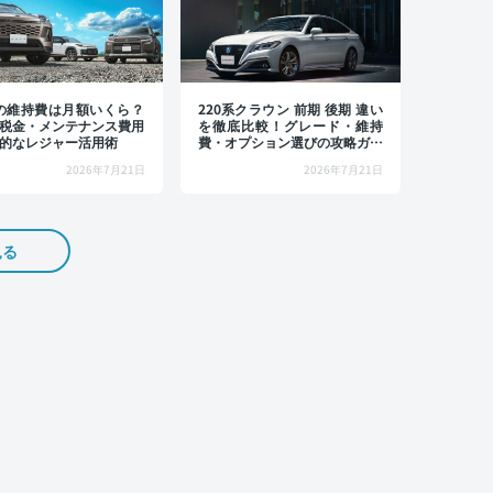
4の維持費は月額いくら？
220系クラウン 前期 後期 違い
税金・メンテナンス費用
を徹底比較！グレード・維持
的なレジャー活用術
費・オプション選びの攻略ガイ
ド
2026年7月21日
2026年7月21日
見る