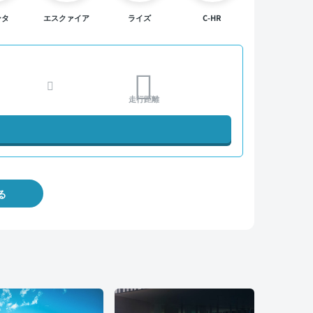
ンタ
エスクァイア
ライズ
C-HR
走行距離
る