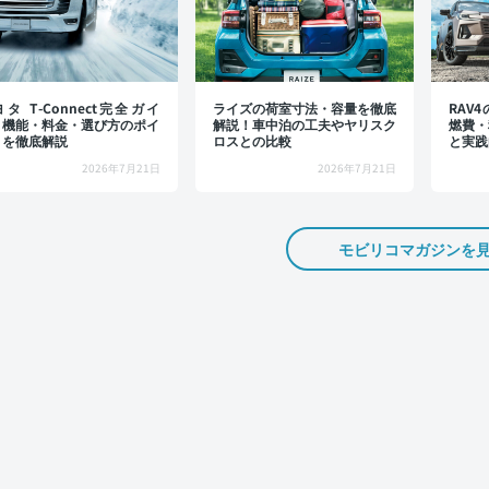
タ T-Connect完全ガイ
ライズの荷室寸法・容量を徹底
RAV
：機能・料金・選び方のポイ
解説！車中泊の工夫やヤリスク
燃費・
トを徹底解説
ロスとの比較
と実践
2026年7月21日
2026年7月21日
モビリコマガジンを