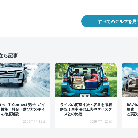
すべてのクルマを見
立ち記事
タ T-Connect完全ガイ
ライズの荷室寸法・容量を徹底
RAV
：機能・料金・選び方のポイ
解説！車中泊の工夫やヤリスク
燃費・
トを徹底解説
ロスとの比較
と実践
2026年7月21日
2026年7月21日