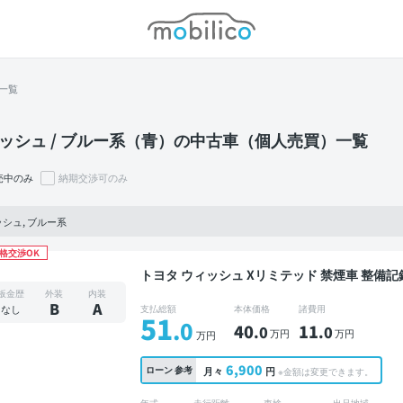
モビリコ
一覧
ッシュ / ブルー系（青）の中古車（個人売買）一覧
売中のみ
納期交渉可のみ
シュ, ブルー系
格交渉OK
トヨタ ウィッシュ Xリミテッド 禁煙車 整備記録簿あり ディスプレイオーディオ ワイヤレスキー
スマートキー ETC ドライブレコーダー
板金歴
外装
内装
B
A
なし
支払総額
本体価格
諸費用
51
.0
40
11
.0
.0
万円
万円
万円
6,900
ローン
参考
月々
円
※金額は変更できます。
年式
走行距離
車検
出品地域