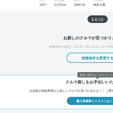
2007
5.6万km
28年5月
神奈川県
1-1
/
1
台
お探しのクルマが見つかり
検索条件を変更してみると
気に入るクルマが見
検索条件を変更す
希望の条件を入力するだけ
クルマ探しをお手伝いい
出品前の登録車両から欲しいクルマが見つかるかも？！
ご希
購入希望車リクエストはこ