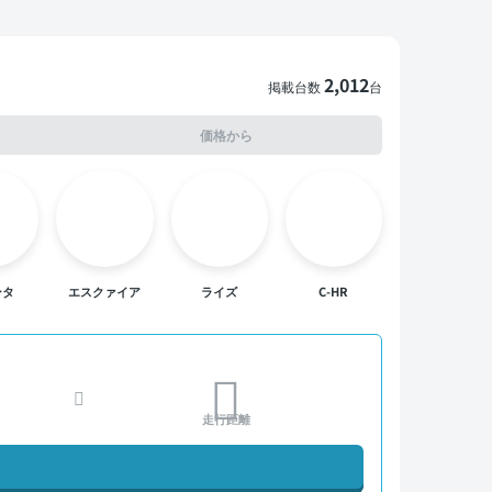
2,012
掲載台数
台
価格から
ンタ
エスクァイア
ライズ
C-HR
走行距離