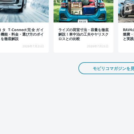
タ T-Connect完全ガイ
ライズの荷室寸法・容量を徹底
RAV
：機能・料金・選び方のポイ
解説！車中泊の工夫やヤリスク
燃費・
トを徹底解説
ロスとの比較
と実践
2026年7月21日
2026年7月21日
モビリコマガジンを