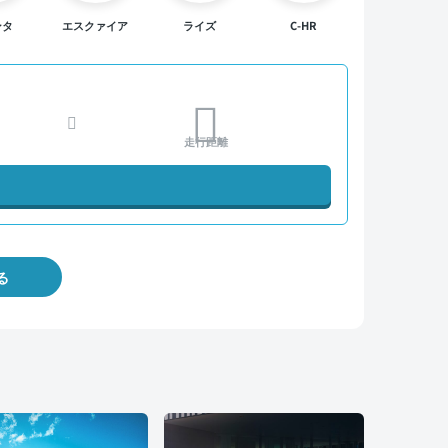
ンタ
エスクァイア
ライズ
C-HR
走行距離
る