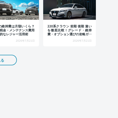
4の維持費は月額いくら？
220系クラウン 前期 後期 違い
税金・メンテナンス費用
を徹底比較！グレード・維持
的なレジャー活用術
費・オプション選びの攻略ガイ
ド
2026年7月21日
2026年7月21日
見る